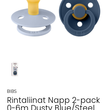
Tarvikkeet
Varaosat
Kampanjat
Lahjavinkkejä
Suosikit
Tavaramerkit
Aurinko ja uinti
Outlet
Opas
Ota meihin yhteyttä osoitteessa
BIBS
Myymälämme
Rintaliinat Napp 2-pack
0-6m Dusty Blue/Steel