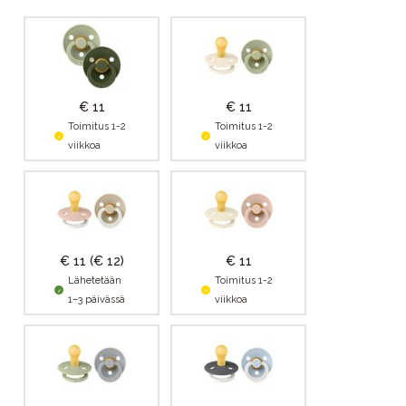
€ 11
€ 11
Toimitus 1-2
Toimitus 1-2
viikkoa
viikkoa
€ 11
(€ 12)
€ 11
Lähetetään
Toimitus 1-2
1–3 päivässä
viikkoa