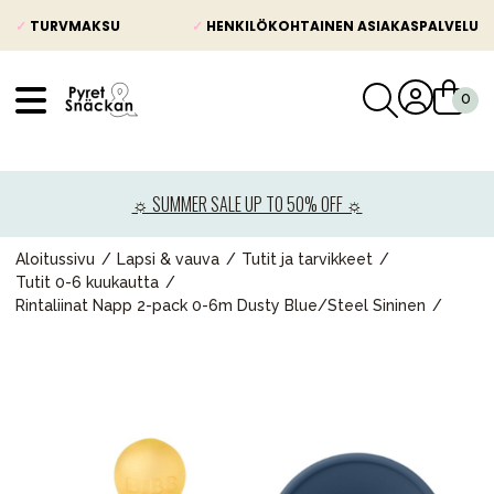
✓
TURVMAKSU
✓
HENKILÖKOHTAINEN ASIAKASPALVELU
VÅRT SORTIMENT
Uutisia
☼ SUMMER SALE UP TO 50% OFF ☼
Lastenvaunut
Lasten turvaistuimet
Aloitussivu
Lapsi & vauva
Tutit ja tarvikkeet
Tutit 0-6 kuukautta
Vauvan paketti
Rintaliinat Napp 2-pack 0-6m Dusty Blue/Steel Sininen
Lapsi & vauva
Lelut ja pelit
Äiti & Isä
Huonekalut & vuodevaatteet