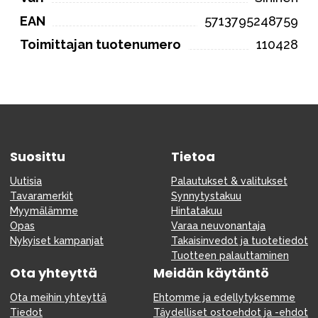
EAN
5713795248759
Toimittajan tuotenumero
110428
Suosittu
Tietoa
Uutisia
Palautukset & valitukset
Tavaramerkit
Synnytystakuu
Myymälämme
Hintatakuu
Opas
Varaa neuvonantaja
Nykyiset kampanjat
Takaisinvedot ja tuotetiedot
Tuotteen palauttaminen
Ota yhteyttä
Meidän käytäntö
Ota meihin yhteyttä
Ehtomme ja edellytyksemme
Tiedot
Täydelliset ostoehdot ja -ehdot