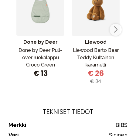
Done by Deer
Liewood
Done by Deer Pull-
Liewood Berto Bear
Fi
over ruokalappu
Teddy Kultainen
Croco Green
karamelli
€ 13
€ 26
€ 34
TEKNISET TIEDOT
Merkki
BIBS
Väri
Sininen