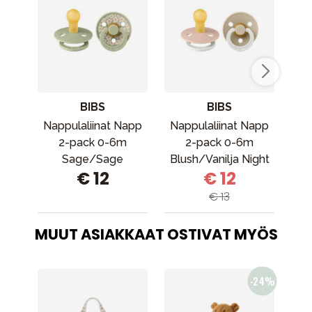
BIBS
BIBS
Nappulaliinat Napp
Nappulaliinat Napp
Bi
2-pack 0-6m
2-pack 0-6m
Sage/Sage
Blush/Vanilja Night
v
€ 12
€ 12
€ 13
MUUT ASIAKKAAT OSTIVAT MYÖS