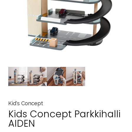
Tarvikkeet
Varaosat
Kampanjat
Lahjavinkkejä
Suosikit
Tavaramerkit
Aurinko ja uinti
Outlet
Opas
Ota meihin yhteyttä osoitteessa
Kid's Concept
Kids Concept Parkkihalli
Myymälämme
AIDEN