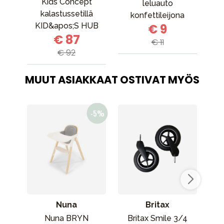
Kids Concept
leluauto
kalastussetillä
konfettileijona
KID&apos;S HUB
€ 9
€ 87
€ 11
€ 92
MUUT ASIAKKAAT OSTIVAT MYÖS
Nuna
Britax
Nuna BRYN
Britax Smile 3/4
Rät