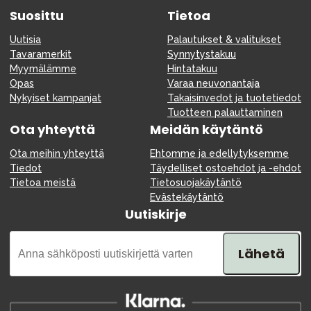
Suosittu
Tietoa
Uutisia
Palautukset & valitukset
Tavaramerkit
Synnytystakuu
Myymälämme
Hintatakuu
Opas
Varaa neuvonantaja
Nykyiset kampanjat
Takaisinvedot ja tuotetiedot
Tuotteen palauttaminen
Ota yhteyttä
Meidän käytäntö
Ota meihin yhteyttä
Ehtomme ja edellytyksemme
Tiedot
Täydelliset ostoehdot ja -ehdot
Tietoa meistä
Tietosuojakäytäntö
Evästekäytäntö
Uutiskirje
Lähetä