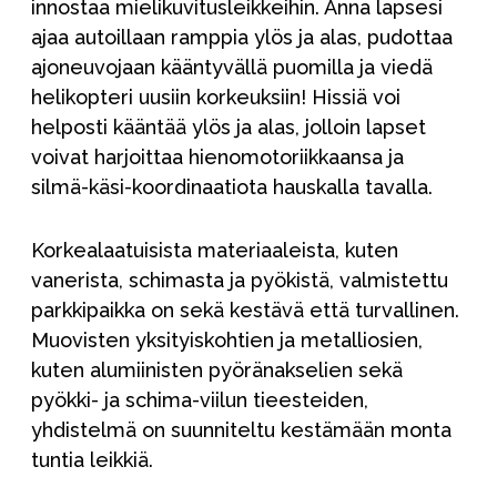
innostaa mielikuvitusleikkeihin. Anna lapsesi
ajaa autoillaan ramppia ylös ja alas, pudottaa
ajoneuvojaan kääntyvällä puomilla ja viedä
helikopteri uusiin korkeuksiin! Hissiä voi
helposti kääntää ylös ja alas, jolloin lapset
voivat harjoittaa hienomotoriikkaansa ja
silmä-käsi-koordinaatiota hauskalla tavalla.
Korkealaatuisista materiaaleista, kuten
vanerista, schimasta ja pyökistä, valmistettu
parkkipaikka on sekä kestävä että turvallinen.
Muovisten yksityiskohtien ja metalliosien,
kuten alumiinisten pyöränakselien sekä
pyökki- ja schima-viilun tieesteiden,
yhdistelmä on suunniteltu kestämään monta
tuntia leikkiä.