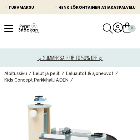
✓
TURVMAKSU
✓
HENKILÖKOHTAINEN ASIAKASPALVELU
VÅRT SORTIMENT
Uutisia
☼ SUMMER SALE UP TO 50% OFF ☼
Lastenvaunut
Lasten turvaistuimet
Aloitussivu
Lelut ja pelit
Leluautot & ajoneuvot
Kids Concept Parkkihalli AIDEN
Vauvan paketti
Lapsi & vauva
Lelut ja pelit
Äiti & Isä
Huonekalut & vuodevaatteet