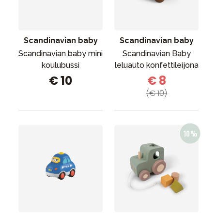
Tarvikkeet
Varaosat
Kampanjat
Scandinavian baby
Scandinavian baby
Lahjavinkkejä
Scandinavian baby mini
Scandinavian Baby
koulubussi
leluauto konfettileijona
Suosikit
€ 10
€ 8
Tavaramerkit
(€ 10)
Aurinko ja uinti
Outlet
Opas
Ota meihin yhteyttä osoitteessa
Myymälämme