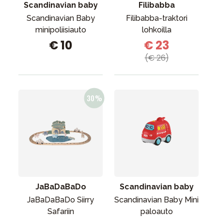
Scandinavian baby
Filibabba
Scandinavian Baby
Filibabba-traktori
minipoliisiauto
lohkoilla
€ 10
€ 23
(€ 26)
JaBaDaBaDo
Scandinavian baby
JaBaDaBaDo Siirry
Scandinavian Baby Mini
Safariin
paloauto