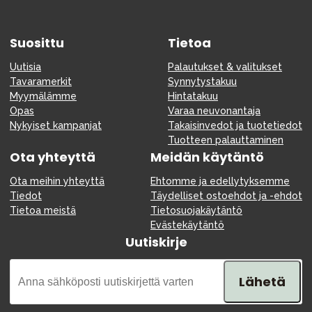
Suosittu
Tietoa
Uutisia
Palautukset & valitukset
Tavaramerkit
Synnytystakuu
Myymälämme
Hintatakuu
Opas
Varaa neuvonantaja
Nykyiset kampanjat
Takaisinvedot ja tuotetiedot
Tuotteen palauttaminen
Ota yhteyttä
Meidän käytäntö
Ota meihin yhteyttä
Ehtomme ja edellytyksemme
Tiedot
Täydelliset ostoehdot ja -ehdot
Tietoa meistä
Tietosuojakäytäntö
Evästekäytäntö
Uutiskirje
Lähetä