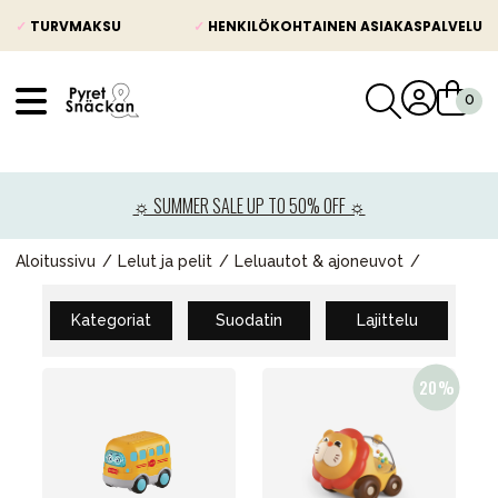
✓
TURVMAKSU
✓
HENKILÖKOHTAINEN ASIAKASPALVELU
VÅRT SORTIMENT
Uutisia
☼ SUMMER SALE UP TO 50% OFF ☼
Lastenvaunut
Lasten turvaistuimet
Aloitussivu
Lelut ja pelit
Leluautot & ajoneuvot
Vauvan paketti
Kategoriat
Suodatin
Lajittelu
Lapsi & vauva
Lelut ja pelit
Äiti & Isä
Huonekalut & vuodevaatteet