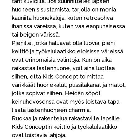
tähtikuvioilla. Jos suunnittelet lapsen
huoneen sisustamista, tarjolla on monia
kauniita huonekaluja, kuten retrosohva
ihanissa väreissä, kuten vaaleanpunaisessa
tai beigen värissä.
Pienille, jotka haluavat olla luovia, pieni
keittiö ja työkalulaatikko eloisissa väreissä
ovat erinomaisia valintoja. Kun on aika
raikastaa lastenhuone, voit aina luottaa
siihen, että Kids Concept toimittaa
värikkäät huonekalut, pussilakanat ja matot,
jotka sopivat siihen. Heidän söpöt
keinuhevosensa ovat myös loistava tapa
lisätä lastenhuoneen charmia.
Ruokaa ja rakentelua rakastaville lapsille
Kids Conceptin keittiö ja työkalulaatikko
ovat loistavia lahjoja.