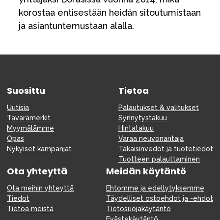
korostaa entisestään heidän sitoutumistaan
ja asiantuntemustaan alalla.
Suosittu
Tietoa
Uutisia
Palautukset & valitukset
Tavaramerkit
Synnytystakuu
Myymälämme
Hintatakuu
Opas
Varaa neuvonantaja
Nykyiset kampanjat
Takaisinvedot ja tuotetiedot
Tuotteen palauttaminen
Ota yhteyttä
Meidän käytäntö
Ota meihin yhteyttä
Ehtomme ja edellytyksemme
Tiedot
Täydelliset ostoehdot ja -ehdot
Tietoa meistä
Tietosuojakäytäntö
Evästekäytäntö