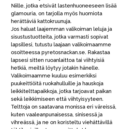
Niille, jotka etsivät lastenhuoneeseen lisää
glamouria, on tarjolla myös huomiota
herättäviä kattokruunuja.
Jos haluat laajemman valikoiman leluja ja
sisustustuotteita, jotka varmasti sopivat
lapsillesi, tutustu laajaan valikoimaamme
osoitteessa pyretosnackan.se. Rakastaa
lapsesi sitten ruoanlaittoa tai viihtyisiä
hetkiä, meiltä löytyy jotakin hänelle.
Valikoimaamme kuuluu esimerkiksi
puukeittiöitä ruokahulluille ja hauskoja
leikkitelttapaikkoja, jotka tarjoavat paikan
sekä leikkimiseen että viihtyisyyteen.
Telttoja on saatavana monissa eri väreissä,
kuten vaaleanpunaisessa, sinisessä ja
vihreässä, ja ne on koristeltu viehättävillä