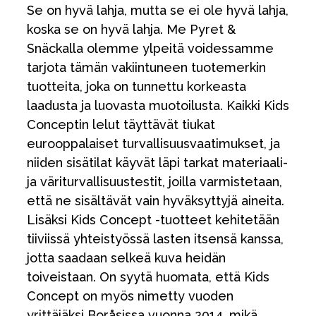
Se on hyvä lahja, mutta se ei ole hyvä lahja,
koska se on hyvä lahja. Me Pyret &
Snäckalla olemme ylpeitä voidessamme
tarjota tämän vakiintuneen tuotemerkin
tuotteita, joka on tunnettu korkeasta
laadusta ja luovasta muotoilusta. Kaikki Kids
Conceptin lelut täyttävät tiukat
eurooppalaiset turvallisuusvaatimukset, ja
niiden sisätilat käyvät läpi tarkat materiaali-
ja väriturvallisuustestit, joilla varmistetaan,
että ne sisältävät vain hyväksyttyjä aineita.
Lisäksi Kids Concept -tuotteet kehitetään
tiiviissä yhteistyössä lasten itsensä kanssa,
jotta saadaan selkeä kuva heidän
toiveistaan. On syytä huomata, että Kids
Concept on myös nimetty vuoden
yrittäjäksi Boråsissa vuonna 2014, mikä