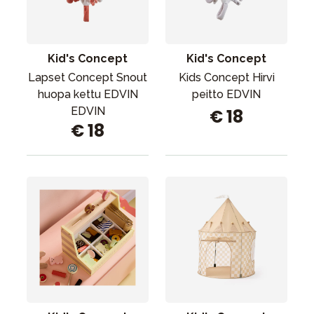
Tarvikkeet
Varaosat
Kampanjat
Kid's Concept
Kid's Concept
Lahjavinkkejä
Lapset Concept Snout
Kids Concept Hirvi
huopa kettu EDVIN
peitto EDVIN
Suosikit
EDVIN
€ 18
€ 18
Tavaramerkit
Aurinko ja uinti
Outlet
Opas
Ota meihin yhteyttä osoitteessa
Myymälämme