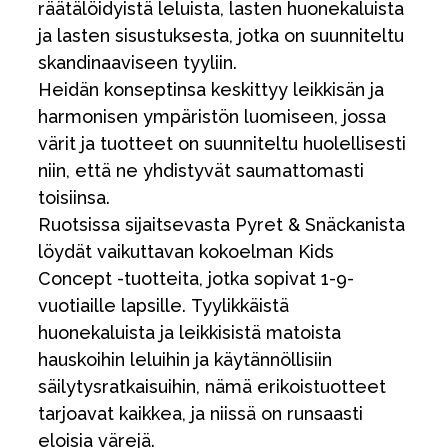
räätälöidyistä leluista, lasten huonekaluista
ja lasten sisustuksesta, jotka on suunniteltu
skandinaaviseen tyyliin.
Heidän konseptinsa keskittyy leikkisän ja
harmonisen ympäristön luomiseen, jossa
värit ja tuotteet on suunniteltu huolellisesti
niin, että ne yhdistyvät saumattomasti
toisiinsa.
Ruotsissa sijaitsevasta Pyret & Snäckanista
löydät vaikuttavan kokoelman Kids
Concept -tuotteita, jotka sopivat 1-9-
vuotiaille lapsille. Tyylikkäistä
huonekaluista ja leikkisistä matoista
hauskoihin leluihin ja käytännöllisiin
säilytysratkaisuihin, nämä erikoistuotteet
tarjoavat kaikkea, ja niissä on runsaasti
eloisia värejä.