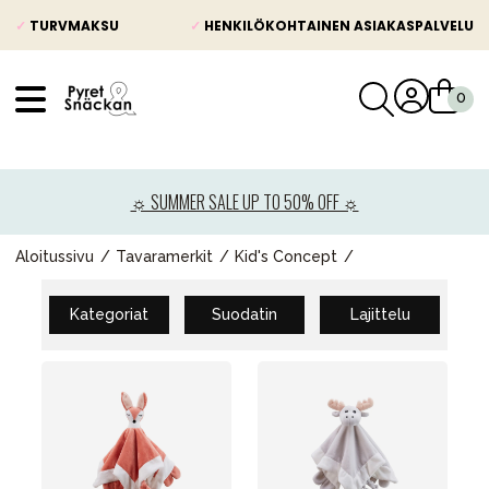
✓
TURVMAKSU
✓
HENKILÖKOHTAINEN ASIAKASPALVELU
VÅRT SORTIMENT
Uutisia
☼ SUMMER SALE UP TO 50% OFF ☼
Lastenvaunut
Lasten turvaistuimet
Aloitussivu
Tavaramerkit
Kid's Concept
Vauvan paketti
Kategoriat
Suodatin
Lajittelu
Lapsi & vauva
Lelut ja pelit
Äiti & Isä
Huonekalut & vuodevaatteet