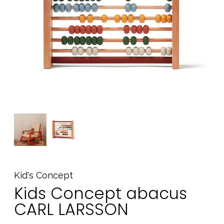
Tarvikkeet
Varaosat
Kampanjat
Lahjavinkkejä
Suosikit
Tavaramerkit
Aurinko ja uinti
Outlet
Opas
Ota meihin yhteyttä osoitteessa
Kid's Concept
Kids Concept abacus
Myymälämme
CARL LARSSON