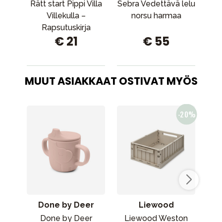
Rätt start Pippi Villa
Sebra Vedettävä lelu
Se
Villekulla –
norsu harmaa
pu
Rapsutuskirja
€ 21
€ 55
MUUT ASIAKKAAT OSTIVAT MYÖS
Done by Deer
Liewood
Done by Deer
Liewood Weston
Don