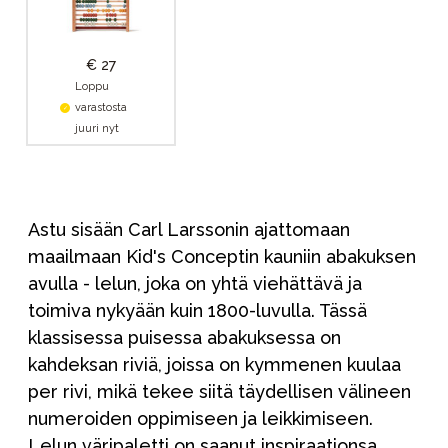
€ 27
Loppu
varastosta
juuri nyt
Astu sisään Carl Larssonin ajattomaan
maailmaan Kid's Conceptin kauniin abakuksen
avulla - lelun, joka on yhtä viehättävä ja
toimiva nykyään kuin 1800-luvulla. Tässä
klassisessa puisessa abakuksessa on
kahdeksan riviä, joissa on kymmenen kuulaa
per rivi, mikä tekee siitä täydellisen välineen
numeroiden oppimiseen ja leikkimiseen.
Lelun väripaletti on saanut inspiraationsa