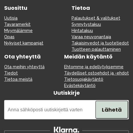
Suosittu
Tietoa
Uutisia
Palautukset & valitukset
Tavaramerkit
Synnytystakuu
Myymälämme
Hintatakuu
Opas
Varaa neuvonantaja
Nykyiset kampanjat
Takaisinvedot ja tuotetiedot
Tuotteen palauttaminen
Ota yhteyttä
Meidän käytäntö
Ota meihin yhteyttä
Ehtomme ja edellytyksemme
Tiedot
Täydelliset ostoehdot ja -ehdot
Tietoa meistä
Tietosuojakäytäntö
Evästekäytäntö
Uutiskirje
Lähetä