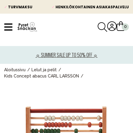
✓
TURVMAKSU
✓
HENKILÖKOHTAINEN ASIAKASPALVELU
VÅRT SORTIMENT
Uutisia
☼ SUMMER SALE UP TO 50% OFF ☼
Lastenvaunut
Lasten turvaistuimet
Aloitussivu
Lelut ja pelit
Kids Concept abacus CARL LARSSON
Vauvan paketti
Lapsi & vauva
Lelut ja pelit
Äiti & Isä
Huonekalut & vuodevaatteet