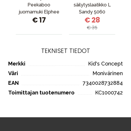
Peekaboo
säilytyslaatikko L
Bo
juomamuki Elphee
Sandy 5060
€ 17
€ 28
Powder
€ 35
TEKNISET TIEDOT
Merkki
Kid's Concept
Väri
Monivärinen
EAN
7340028732884
Toimittajan tuotenumero
KC1000742