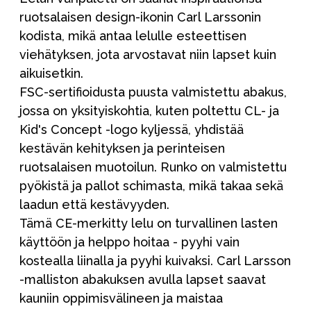
ruotsalaisen design-ikonin Carl Larssonin
kodista, mikä antaa lelulle esteettisen
viehätyksen, jota arvostavat niin lapset kuin
aikuisetkin.
FSC-sertifioidusta puusta valmistettu abakus,
jossa on yksityiskohtia, kuten poltettu CL- ja
Kid's Concept -logo kyljessä, yhdistää
kestävän kehityksen ja perinteisen
ruotsalaisen muotoilun. Runko on valmistettu
pyökistä ja pallot schimasta, mikä takaa sekä
laadun että kestävyyden.
Tämä CE-merkitty lelu on turvallinen lasten
käyttöön ja helppo hoitaa - pyyhi vain
kostealla liinalla ja pyyhi kuivaksi. Carl Larsson
-malliston abakuksen avulla lapset saavat
kauniin oppimisvälineen ja maistaa