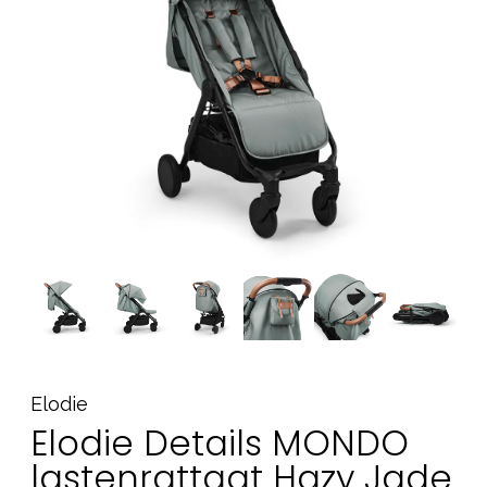
Tarvikkeet
Varaosat
Kampanjat
Lahjavinkkejä
Suosikit
Tavaramerkit
Aurinko ja uinti
Outlet
Opas
Ota meihin yhteyttä osoitteessa
Elodie
Myymälämme
Elodie Details MONDO
lastenrattaat Hazy Jade