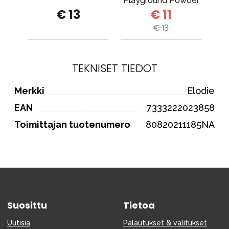
Playground Powder
ää
€ 13
€ 11
€ 13
TEKNISET TIEDOT
Merkki
Elodie
EAN
7333222023858
Toimittajan tuotenumero
80820211185NA
Suosittu
Tietoa
Uutisia
Palautukset & valitukset