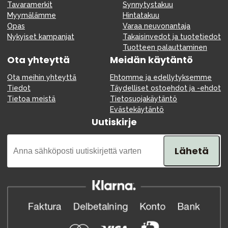
Tavaramerkit
Synnytystakuu
Myymälämme
Hintatakuu
Opas
Varaa neuvonantaja
Nykyiset kampanjat
Takaisinvedot ja tuotetiedot
Tuotteen palauttaminen
Ota yhteyttä
Meidän käytäntö
Ota meihin yhteyttä
Ehtomme ja edellytyksemme
Tiedot
Täydelliset ostoehdot ja -ehdot
Tietoa meistä
Tietosuojakäytäntö
Evästekäytäntö
Uutiskirje
Lähetä