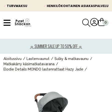
✓
TURVMAKSU
✓
HENKILÖKOHTAINEN ASIAKASPALVELU
VÅRT SORTIMENT
Uutisia
☼ SUMMER SALE UP TO 50% OFF ☼
Lastenvaunut
Lasten turvaistuimet
Aloitussivu
Lastenvaunut
Sulky & matkavaunu
Matkakärry käsimatkatavarana
Vauvan paketti
Elodie Details MONDO lastenrattaat Hazy Jade
Lapsi & vauva
Lelut ja pelit
Äiti & Isä
Huonekalut & vuodevaatteet