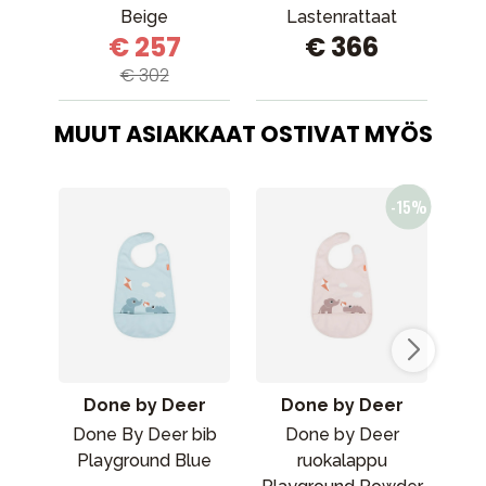
Beige
Lastenrattaat
€ 257
€ 366
Pebble Green
D
(vihreä)
D
€ 302
MUUT ASIAKKAAT OSTIVAT MYÖS
Done by Deer
Done by Deer
Done By Deer bib
Done by Deer
L
Playground Blue
ruokalappu