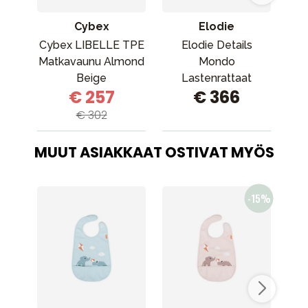
Cybex
Elodie
Cybex LIBELLE TPE
Elodie Details
Matkavaunu Almond
Mondo
Beige
Lastenrattaat
€ 257
€ 366
Pebble Green
D
(vihreä)
D
€ 302
MUUT ASIAKKAAT OSTIVAT MYÖS