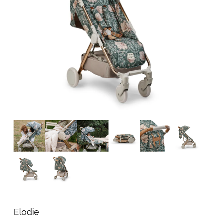
Tarvikkeet
Varaosat
Kampanjat
Lahjavinkkejä
Suosikit
Tavaramerkit
Aurinko ja uinti
Outlet
Opas
Ota meihin yhteyttä osoitteessa
Myymälämme
Elodie