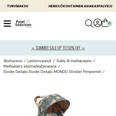
✓
TURVMAKSU
✓
HENKILÖKOHTAINEN ASIAKASPALVELU
VÅRT SORTIMENT
Uutisia
☼ SUMMER SALE UP TO 50% OFF ☼
Lastenvaunut
Lasten turvaistuimet
Aloitussivu
Lastenvaunut
Sulky & matkavaunu
Matkakärry käsimatkatavarana
Vauvan paketti
Elodie Details Elodie Details MONDO Stroller Pimpernel
Lapsi & vauva
Lelut ja pelit
Äiti & Isä
Huonekalut & vuodevaatteet