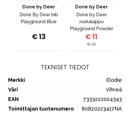
Done by Deer
Done by Deer
Done By Deer bib
Done by Deer
L
Playground Blue
ruokalappu
Playground Powder
ää
€ 13
€ 11
€ 13
TEKNISET TIEDOT
Merkki
Elodie
Väri
Vihreä
EAN
7333222024343
Toimittajan tuotenumero
80820223417NA