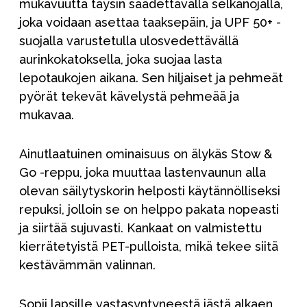
mukavuutta täysin säädettävällä selkänojalla,
joka voidaan asettaa taaksepäin, ja UPF 50+ -
suojalla varustetulla ulosvedettävällä
aurinkokatoksella, joka suojaa lasta
lepotaukojen aikana. Sen hiljaiset ja pehmeät
pyörät tekevät kävelystä pehmeää ja
mukavaa.
Ainutlaatuinen ominaisuus on älykäs Stow &
Go -reppu, joka muuttaa lastenvaunun alla
olevan säilytyskorin helposti käytännölliseksi
repuksi, jolloin se on helppo pakata nopeasti
ja siirtää sujuvasti. Kankaat on valmistettu
kierrätetyistä PET-pulloista, mikä tekee siitä
kestävämmän valinnan.
Sopii lapsille vastasyntyneestä iästä alkaen,