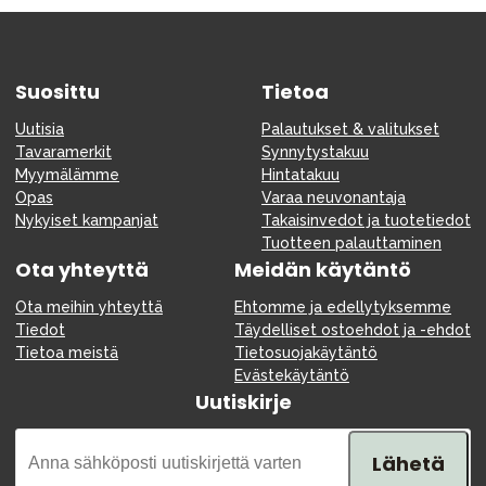
Suosittu
Tietoa
Uutisia
Palautukset & valitukset
Tavaramerkit
Synnytystakuu
Myymälämme
Hintatakuu
Opas
Varaa neuvonantaja
Nykyiset kampanjat
Takaisinvedot ja tuotetiedot
Tuotteen palauttaminen
Ota yhteyttä
Meidän käytäntö
Ota meihin yhteyttä
Ehtomme ja edellytyksemme
Tiedot
Täydelliset ostoehdot ja -ehdot
Tietoa meistä
Tietosuojakäytäntö
Evästekäytäntö
Uutiskirje
Lähetä