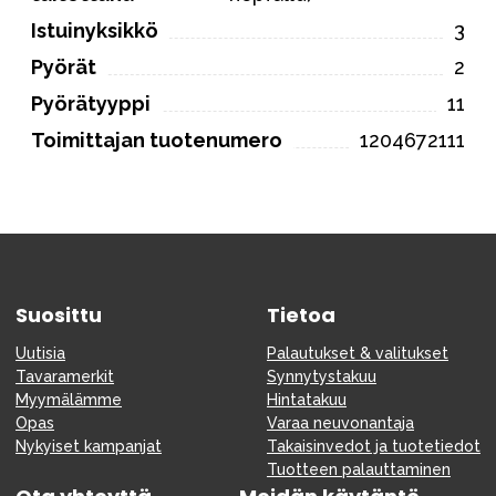
Istuinyksikkö
3
Pyörät
2
Pyörätyyppi
11
Toimittajan tuotenumero
1204672111
Suosittu
Tietoa
Uutisia
Palautukset & valitukset
Tavaramerkit
Synnytystakuu
Myymälämme
Hintatakuu
Opas
Varaa neuvonantaja
Nykyiset kampanjat
Takaisinvedot ja tuotetiedot
Tuotteen palauttaminen