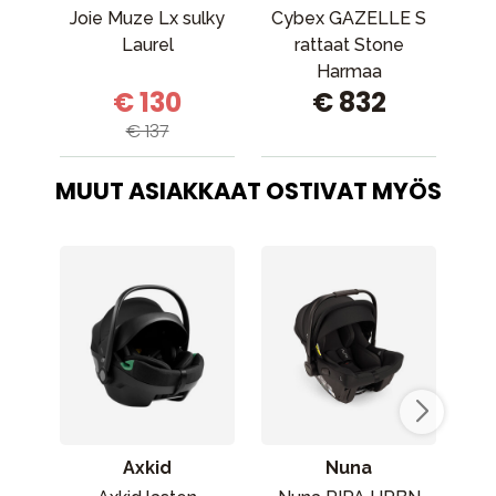
Joie Muze Lx sulky
Cybex GAZELLE S
Laurel
rattaat Stone
m
Harmaa
ra
€ 130
€ 832
4-
€ 137
MUUT ASIAKKAAT OSTIVAT MYÖS
Axkid
Nuna