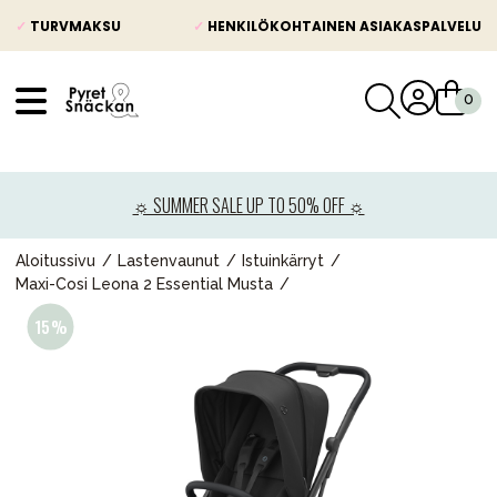
✓
TURVMAKSU
✓
HENKILÖKOHTAINEN ASIAKASPALVELU
VÅRT SORTIMENT
Uutisia
☼ SUMMER SALE UP TO 50% OFF ☼
Lastenvaunut
Lasten turvaistuimet
Aloitussivu
Lastenvaunut
Istuinkärryt
Maxi-Cosi Leona 2 Essential Musta
Vauvan paketti
Lapsi & vauva
Lelut ja pelit
Äiti & Isä
Huonekalut & vuodevaatteet