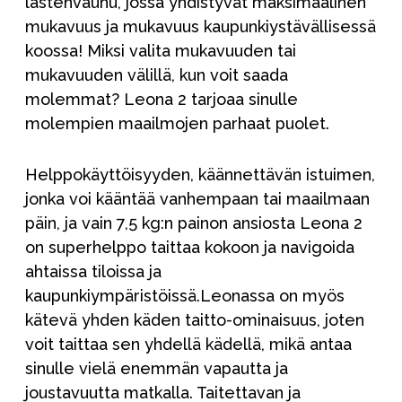
lastenvaunu, jossa yhdistyvät maksimaalinen
mukavuus ja mukavuus kaupunkiystävällisessä
koossa! Miksi valita mukavuuden tai
mukavuuden välillä, kun voit saada
molemmat? Leona 2 tarjoaa sinulle
molempien maailmojen parhaat puolet.
Helppokäyttöisyyden, käännettävän istuimen,
jonka voi kääntää vanhempaan tai maailmaan
päin, ja vain 7,5 kg:n painon ansiosta Leona 2
on superhelppo taittaa kokoon ja navigoida
ahtaissa tiloissa ja
kaupunkiympäristöissä.Leonassa on myös
kätevä yhden käden taitto-ominaisuus, joten
voit taittaa sen yhdellä kädellä, mikä antaa
sinulle vielä enemmän vapautta ja
joustavuutta matkalla. Taitettavan ja