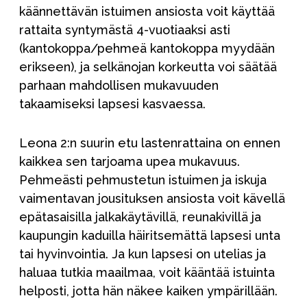
käännettävän istuimen ansiosta voit käyttää
rattaita syntymästä 4-vuotiaaksi asti
(kantokoppa/pehmeä kantokoppa myydään
erikseen), ja selkänojan korkeutta voi säätää
parhaan mahdollisen mukavuuden
takaamiseksi lapsesi kasvaessa.
Leona 2:n suurin etu lastenrattaina on ennen
kaikkea sen tarjoama upea mukavuus.
Pehmeästi pehmustetun istuimen ja iskuja
vaimentavan jousituksen ansiosta voit kävellä
epätasaisilla jalkakäytävillä, reunakivillä ja
kaupungin kaduilla häiritsemättä lapsesi unta
tai hyvinvointia. Ja kun lapsesi on utelias ja
haluaa tutkia maailmaa, voit kääntää istuinta
helposti, jotta hän näkee kaiken ympärillään.