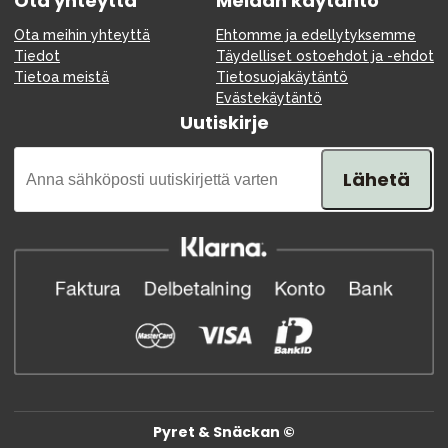
Ota yhteyttä
Meidän käytäntö
Ota meihin yhteyttä
Ehtomme ja edellytyksemme
Tiedot
Täydelliset ostoehdot ja -ehdot
Tietoa meistä
Tietosuojakäytäntö
Evästekäytäntö
Uutiskirje
Lähetä
Pyret & Snäckan ©