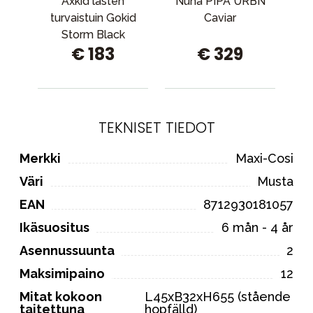
Axkid lasten
Nuna PIPA URBN
Er
turvaistuin Gokid
Caviar
Storm Black
€ 183
€ 329
TEKNISET TIEDOT
Merkki
Maxi-Cosi
Väri
Musta
EAN
8712930181057
Ikäsuositus
6 mån - 4 år
Asennussuunta
2
Maksimipaino
12
Mitat kokoon
L45xB32xH655 (stående
taitettuna
hopfälld)