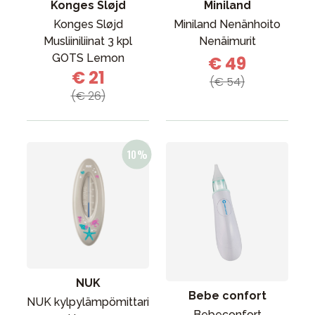
Konges Sløjd
Miniland
Konges Sløjd
Miniland Nenänhoito
Musliiniliinat 3 kpl
Nenäimurit
GOTS Lemon
€ 49
€ 21
(€ 54)
(€ 26)
NUK
Bebe confort
NUK kylpylämpömittari
Bebeconfort