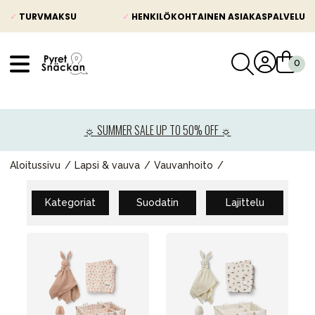
✓
TURVMAKSU
✓
HENKILÖKOHTAINEN ASIAKASPALVELU
VÅRT SORTIMENT
Uutisia
☼ SUMMER SALE UP TO 50% OFF ☼
Lastenvaunut
Lasten turvaistuimet
Aloitussivu
Lapsi & vauva
Vauvanhoito
Vauvan paketti
Kategoriat
Suodatin
Lajittelu
Lapsi & vauva
Lelut ja pelit
Äiti & Isä
Huonekalut & vuodevaatteet