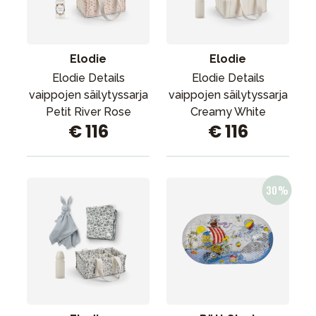
Tarvikkeet
Varaosat
Kampanjat
Elodie
Elodie
Lahjavinkkejä
Elodie Details
Elodie Details
vaippojen säilytyssarja
vaippojen säilytyssarja
Suosikit
Petit River Rose
Creamy White
€ 116
€ 116
Tavaramerkit
Aurinko ja uinti
Outlet
Opas
Ota meihin yhteyttä osoitteessa
Myymälämme