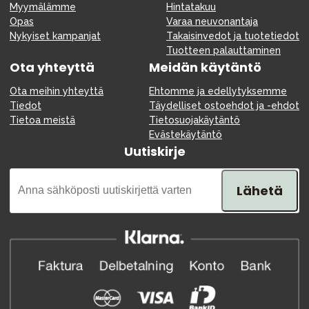
Myymälämme
Hintatakuu
Opas
Varaa neuvonantaja
Nykyiset kampanjat
Takaisinvedot ja tuotetiedot
Tuotteen palauttaminen
Ota yhteyttä
Meidän käytäntö
Ota meihin yhteyttä
Ehtomme ja edellytyksemme
Tiedot
Täydelliset ostoehdot ja -ehdot
Tietoa meistä
Tietosuojakäytäntö
Evästekäytäntö
Uutiskirje
Lähetä