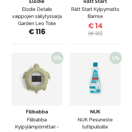
Elodie
Rätt Start
Elodie Details
Rätt Start Kylpymatto
vaippojen säilytyssarja
Bamse
Garden Leo Toile
€ 14
€ 116
(€ 20)
Filibabba
NUK
Filibabba
NUK Pesuneste
Kylpylämpömittari -
tuttipulloille