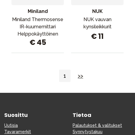
Miniland
NUK
Miniland Thermosense
NUK vauvan
IR-kuumemittari
kynsileikkurit
Helppokäyttöinen
€ 11
€ 45
1
>>
Suosittu
Tietoa
Uutisia
Palautukset & valitukset
Tavaramerkit
Synnytystakuu