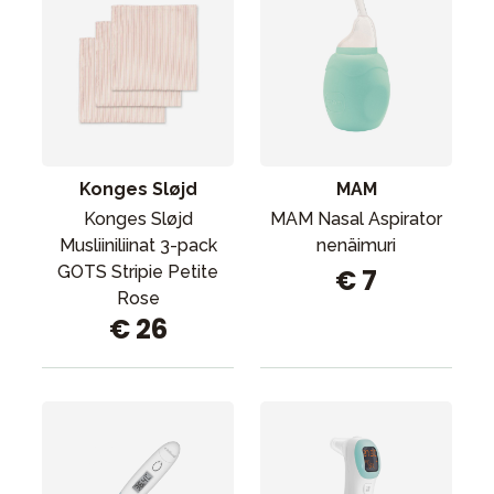
Konges Sløjd
MAM
Konges Sløjd
MAM Nasal Aspirator
Musliiniliinat 3-pack
nenäimuri
GOTS Stripie Petite
€ 7
Rose
€ 26