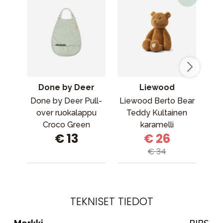
Done by Deer
Liewood
Done by Deer Pull-
Liewood Berto Bear
Fi
over ruokalappu
Teddy Kultainen
Croco Green
karamelli
€ 13
€ 26
€ 34
TEKNISET TIEDOT