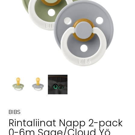
Tarvikkeet
Varaosat
Kampanjat
Lahjavinkkejä
Suosikit
Tavaramerkit
Aurinko ja uinti
Outlet
Opas
Ota meihin yhteyttä osoitteessa
BIBS
Myymälämme
Rintaliinat Napp 2-pack
0-6m Sage/Cloud Yö