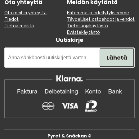
Ota yhteyttä
Meidän käytäntö
Ota meihin yhteyttä
Ehtomme ja edellytyksemme
Tiedot
Täydelliset ostoehdot ja -ehdot
Tietoa meistä
Tietosuojakäytäntö
Evästekäytäntö
Uutiskirje
Lähetä
Pyret & Snäckan ©