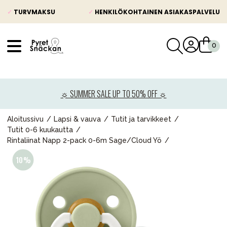
✓
TURVMAKSU
✓
HENKILÖKOHTAINEN ASIAKASPALVELU
VÅRT SORTIMENT
Uutisia
☼ SUMMER SALE UP TO 50% OFF ☼
Lastenvaunut
Lasten turvaistuimet
Aloitussivu
Lapsi & vauva
Tutit ja tarvikkeet
Tutit 0-6 kuukautta
Vauvan paketti
Rintaliinat Napp 2-pack 0-6m Sage/Cloud Yö
Lapsi & vauva
Lelut ja pelit
Äiti & Isä
Huonekalut & vuodevaatteet