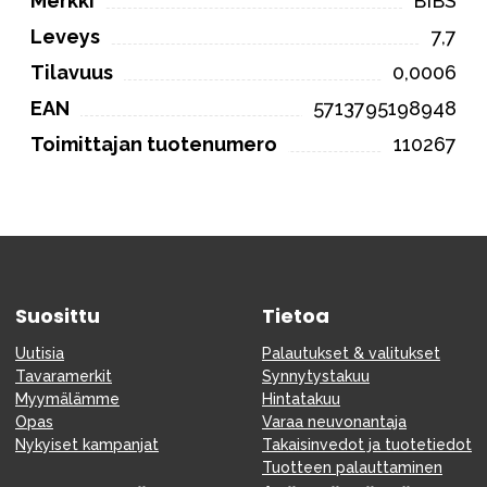
Merkki
BIBS
Leveys
7,7
Tilavuus
0,0006
EAN
5713795198948
Toimittajan tuotenumero
110267
Suosittu
Tietoa
Uutisia
Palautukset & valitukset
Tavaramerkit
Synnytystakuu
Myymälämme
Hintatakuu
Opas
Varaa neuvonantaja
Nykyiset kampanjat
Takaisinvedot ja tuotetiedot
Tuotteen palauttaminen