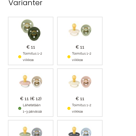
Varianter
€ 11
€ 11
Toimitus 1-2
Toimitus 1-2
viikkoa
viikkoa
€ 11
(€ 12)
€ 11
Lähetetään
Toimitus 1-2
1–3 päivässä
viikkoa