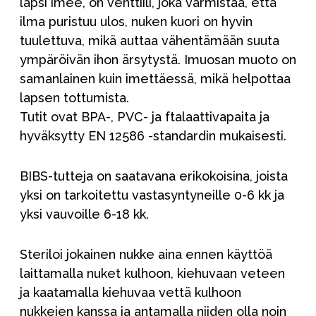
lapsi imee, on venttiili, joka varmistaa, että
ilma puristuu ulos, nuken kuori on hyvin
tuulettuva, mikä auttaa vähentämään suuta
ympäröivän ihon ärsytystä. Imuosan muoto on
samanlainen kuin imettäessä, mikä helpottaa
lapsen tottumista.
Tutit ovat BPA-, PVC- ja ftalaattivapaita ja
hyväksytty EN 12586 -standardin mukaisesti.
BIBS-tutteja on saatavana erikokoisina, joista
yksi on tarkoitettu vastasyntyneille 0-6 kk ja
yksi vauvoille 6-18 kk.
Steriloi jokainen nukke aina ennen käyttöä
laittamalla nuket kulhoon, kiehuvaan veteen
ja kaatamalla kiehuvaa vettä kulhoon
nukkejen kanssa ja antamalla niiden olla noin