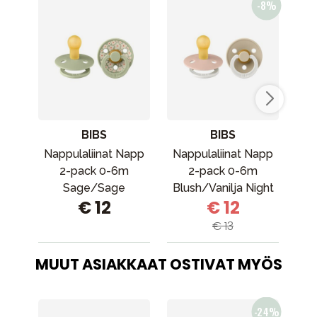
BIBS
BIBS
Nappulaliinat Napp
Nappulaliinat Napp
Bi
2-pack 0-6m
2-pack 0-6m
Sage/Sage
Blush/Vanilja Night
v
€ 12
€ 12
€ 13
MUUT ASIAKKAAT OSTIVAT MYÖS