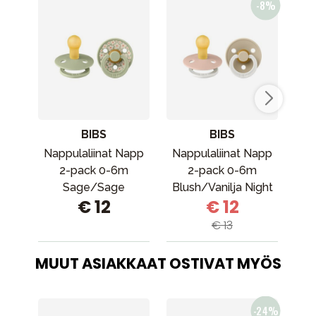
BIBS
BIBS
Nappulaliinat Napp
Nappulaliinat Napp
Bi
2-pack 0-6m
2-pack 0-6m
Sage/Sage
Blush/Vanilja Night
v
€ 12
€ 12
€ 13
MUUT ASIAKKAAT OSTIVAT MYÖS