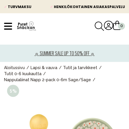
✓
TURVMAKSU
✓
HENKILÖKOHTAINEN ASIAKASPALVELU
VÅRT SORTIMENT
Uutisia
☼ SUMMER SALE UP TO 50% OFF ☼
Lastenvaunut
Lasten turvaistuimet
Aloitussivu
Lapsi & vauva
Tutit ja tarvikkeet
Tutit 0-6 kuukautta
Vauvan paketti
Nappulaliinat Napp 2-pack 0-6m Sage/Sage
Lapsi & vauva
Lelut ja pelit
Äiti & Isä
Huonekalut & vuodevaatteet