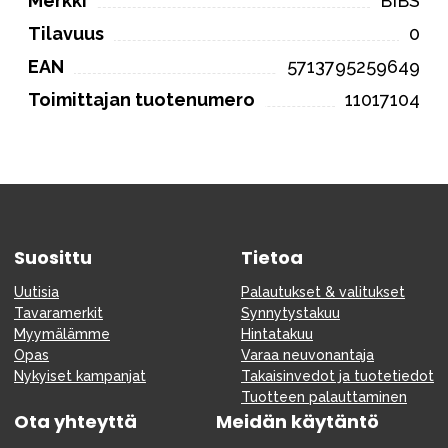
Merkki
BIBS
Tilavuus
0
EAN
5713795259649
Toimittajan tuotenumero
11017104
Suosittu
Tietoa
Uutisia
Palautukset & valitukset
Tavaramerkit
Synnytystakuu
Myymälämme
Hintatakuu
Opas
Varaa neuvonantaja
Nykyiset kampanjat
Takaisinvedot ja tuotetiedot
Tuotteen palauttaminen
Ota yhteyttä
Meidän käytäntö