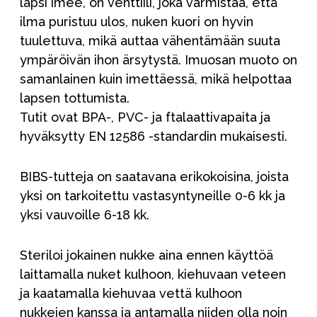
lapsi imee, on venttiili, joka varmistaa, että
ilma puristuu ulos, nuken kuori on hyvin
tuulettuva, mikä auttaa vähentämään suuta
ympäröivän ihon ärsytystä. Imuosan muoto on
samanlainen kuin imettäessä, mikä helpottaa
lapsen tottumista.
Tutit ovat BPA-, PVC- ja ftalaattivapaita ja
hyväksytty EN 12586 -standardin mukaisesti.
BIBS-tutteja on saatavana erikokoisina, joista
yksi on tarkoitettu vastasyntyneille 0-6 kk ja
yksi vauvoille 6-18 kk.
Steriloi jokainen nukke aina ennen käyttöä
laittamalla nuket kulhoon, kiehuvaan veteen
ja kaatamalla kiehuvaa vettä kulhoon
nukkejen kanssa ja antamalla niiden olla noin