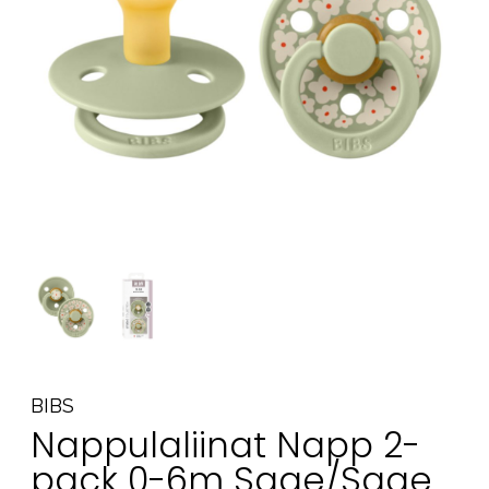
Tarvikkeet
Varaosat
Kampanjat
Lahjavinkkejä
Suosikit
Tavaramerkit
Aurinko ja uinti
Outlet
Opas
Ota meihin yhteyttä osoitteessa
BIBS
Myymälämme
Nappulaliinat Napp 2-
pack 0-6m Sage/Sage