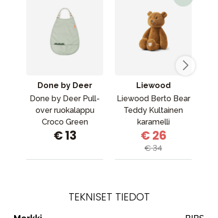
Done by Deer
Liewood
Done by Deer Pull-
Liewood Berto Bear
Fi
over ruokalappu
Teddy Kultainen
Croco Green
karamelli
€ 13
€ 26
€ 34
TEKNISET TIEDOT