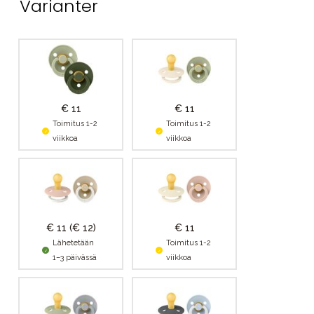
Varianter
€ 11
€ 11
Toimitus 1-2
Toimitus 1-2
viikkoa
viikkoa
€ 11
(€ 12)
€ 11
Lähetetään
Toimitus 1-2
1–3 päivässä
viikkoa