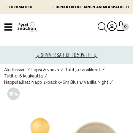
✓
TURVMAKSU
✓
HENKILÖKOHTAINEN ASIAKASPALVELU
VÅRT SORTIMENT
Uutisia
☼ SUMMER SALE UP TO 50% OFF ☼
Lastenvaunut
Lasten turvaistuimet
Aloitussivu
Lapsi & vauva
Tutit ja tarvikkeet
Tutit 0-6 kuukautta
Vauvan paketti
Nappulaliinat Napp 2-pack 0-6m Blush/Vanilja Night
Lapsi & vauva
Lelut ja pelit
Äiti & Isä
Huonekalut & vuodevaatteet