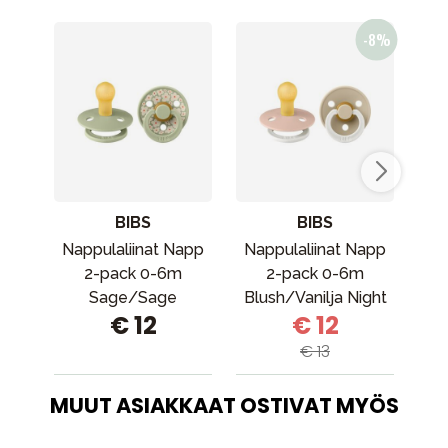
BIBS
BIBS
Nappulaliinat Napp
Nappulaliinat Napp
Bi
2-pack 0-6m
2-pack 0-6m
Sage/Sage
Blush/Vanilja Night
v
€ 12
€ 12
€ 13
MUUT ASIAKKAAT OSTIVAT MYÖS