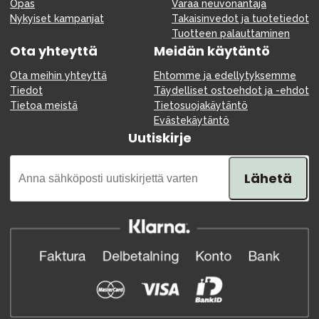
Opas
Varaa neuvonantaja
Nykyiset kampanjat
Takaisinvedot ja tuotetiedot
Tuotteen palauttaminen
Ota yhteyttä
Meidän käytäntö
Ota meihin yhteyttä
Ehtomme ja edellytyksemme
Tiedot
Täydelliset ostoehdot ja -ehdot
Tietoa meistä
Tietosuojakäytäntö
Evästekäytäntö
Uutiskirje
Lähetä