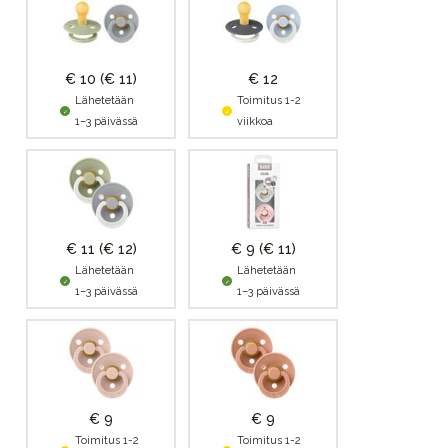
€ 10
(€ 11)
€ 12
Lähetetään
Toimitus 1-2
1–3 päivässä
viikkoa
€ 11
(€ 12)
€ 9
(€ 11)
Lähetetään
Lähetetään
1–3 päivässä
1–3 päivässä
€ 9
€ 9
Toimitus 1-2
Toimitus 1-2