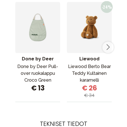
Done by Deer
Liewood
Done by Deer Pull-
Liewood Berto Bear
Fi
over ruokalappu
Teddy Kultainen
Croco Green
karamelli
€ 13
€ 26
€ 34
TEKNISET TIEDOT