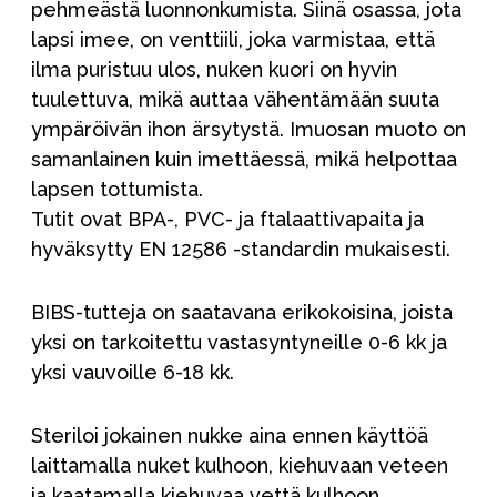
pehmeästä luonnonkumista. Siinä osassa, jota
lapsi imee, on venttiili, joka varmistaa, että
ilma puristuu ulos, nuken kuori on hyvin
tuulettuva, mikä auttaa vähentämään suuta
ympäröivän ihon ärsytystä. Imuosan muoto on
samanlainen kuin imettäessä, mikä helpottaa
lapsen tottumista.
Tutit ovat BPA-, PVC- ja ftalaattivapaita ja
hyväksytty EN 12586 -standardin mukaisesti.
BIBS-tutteja on saatavana erikokoisina, joista
yksi on tarkoitettu vastasyntyneille 0-6 kk ja
yksi vauvoille 6-18 kk.
Steriloi jokainen nukke aina ennen käyttöä
laittamalla nuket kulhoon, kiehuvaan veteen
ja kaatamalla kiehuvaa vettä kulhoon