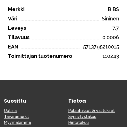
Merkki
BIBS
Väri
Sininen
Leveys
7,7
Tilavuus
0,0006
EAN
5713795210015
Toimittajan tuotenumero
110243
Suosittu
Tietoa
Uutisia
Palautukset & valitukset
Tavaramerkit
Synnytystakuu
Myymälämme
Hintatakuu