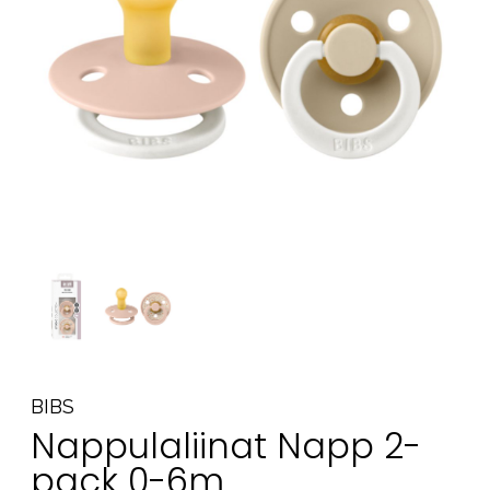
Tarvikkeet
Varaosat
Kampanjat
Lahjavinkkejä
Suosikit
Tavaramerkit
Aurinko ja uinti
Outlet
Opas
Ota meihin yhteyttä osoitteessa
BIBS
Myymälämme
Nappulaliinat Napp 2-
pack 0-6m