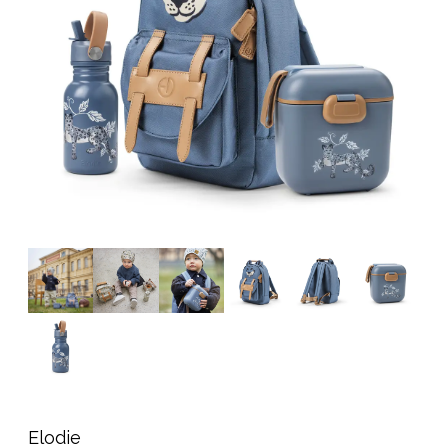
Tarvikkeet
Varaosat
Kampanjat
Lahjavinkkejä
Suosikit
Tavaramerkit
Aurinko ja uinti
Outlet
Opas
Ota meihin yhteyttä osoitteessa
Myymälämme
Elodie