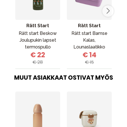
Rätt Start
Rätt Start
Rätt start Beskow
Rätt start Bamse
Joulupukin lapset
Kalas,
lo
termospullo
Lounaslaatikko
eri
€ 22
€ 14
€ 28
€ 15
MUUT ASIAKKAAT OSTIVAT MYÖS