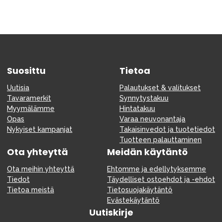
Suosittu
Tietoa
Uutisia
Palautukset & valitukset
Tavaramerkit
Synnytystakuu
Myymälämme
Hintatakuu
Opas
Varaa neuvonantaja
Nykyiset kampanjat
Takaisinvedot ja tuotetiedot
Tuotteen palauttaminen
Ota yhteyttä
Meidän käytäntö
Ota meihin yhteyttä
Ehtomme ja edellytyksemme
Tiedot
Täydelliset ostoehdot ja -ehdot
Tietoa meistä
Tietosuojakäytäntö
Evästekäytäntö
Uutiskirje