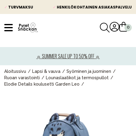
✓
TURVMAKSU
✓
HENKILÖKOHTAINEN ASIAKASPALVELU
VÅRT SORTIMENT
Uutisia
☼ SUMMER SALE UP TO 50% OFF ☼
Lastenvaunut
Lasten turvaistuimet
Aloitussivu
Lapsi & vauva
Syöminen ja juominen
Ruoan varastointi
Lounaslaatikot ja termospullot
Vauvan paketti
Elodie Details koulusetti Garden Leo
Lapsi & vauva
Lelut ja pelit
Äiti & Isä
Huonekalut & vuodevaatteet