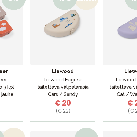
eer
Liewood
Liew
eer
Liewood Eugene
Liewood
o 3 kpl
taitettava välipalarasia
taitettava v
 jauhe
Cars / Sandy
Cat / Wa
€ 20
€ 
(€ 22)
(€ 