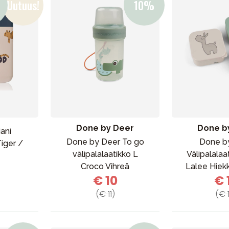
VÅRT SORTIMENT
Done by Deer
Done b
ani
Done by Deer To go
Done b
iger /
välipalalaatikko L
Välipalalaa
Äiti & Isä
Croco Vihreä
Lalee Hiek
Huonekalut & vuodevaatteet
€ 10
€ 
Tarvikkeet
(€ 11)
(€ 
Varaosat