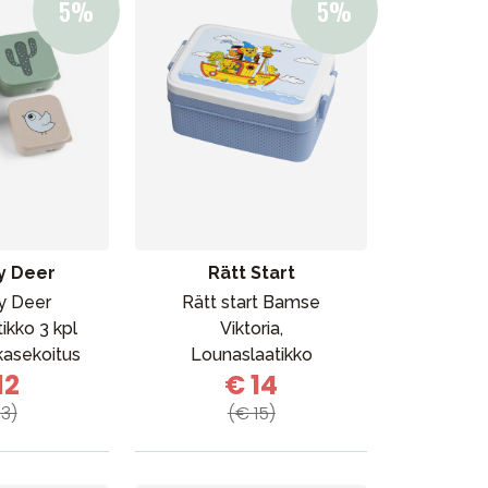
y Deer
Rätt Start
y Deer
Rätt start Bamse
tikko 3 kpl
Viktoria,
Kampanjat
kasekoitus
Lounaslaatikko
Lahjavinkkejä
12
€ 14
Suosikit
13)
(€ 15)
Tavaramerkit