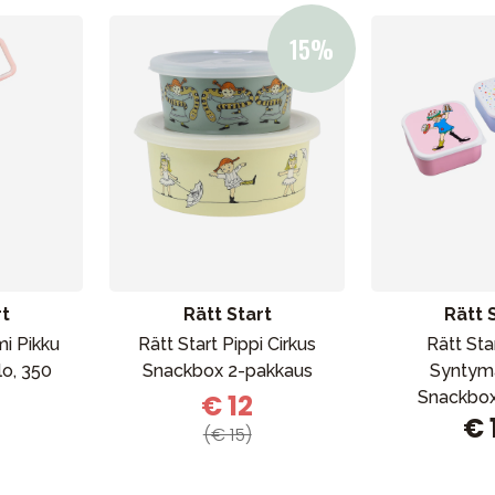
rt
Rätt Start
Rätt 
i Pikku
Rätt Start Pippi Cirkus
Rätt Sta
lo, 350
Snackbox 2-pakkaus
Syntym
Snackbox
€ 12
€ 
(€ 15)