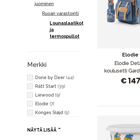
juominen
Ruoan varastointi
Lounaslaatikot
ja
termospullot
Elodie
Elodie Deta
Merkki
koulusetti Gar
Done by Deer
(
44
)
€ 14
Rätt Start
(
39
)
Liewood
(
9
)
Elodie
(
7
)
Konges Sløjd
(
5
)
Filibabba
(
2
)
NÄYTÄ LISÄÄ
Skiphop
(
1
)