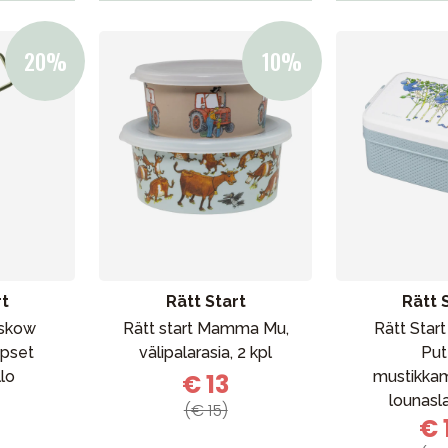
rt
Rätt Start
Rätt 
eskow
Rätt start Mamma Mu,
Rätt Star
apset
välipalarasia, 2 kpl
Put
lo
mustikka
€ 13
lounasl
(€ 15)
€ 