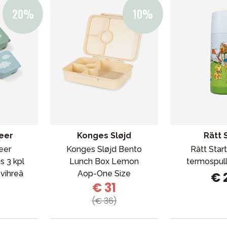
Outlet
Opas
Ota meihin yhteyttä osoitteessa
eer
Konges Sløjd
Rätt 
eer
Konges Sløjd Bento
Rätt Star
s 3 kpl
Lunch Box Lemon
termospull
vihreä
Aop-One Size
€ 
€ 31
(€ 36)