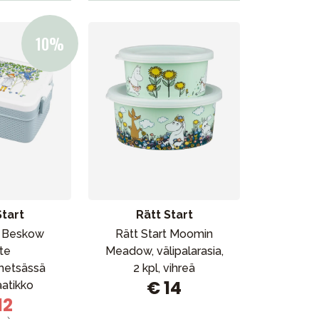
Start
Rätt Start
t Beskow
Rätt Start Moomin
te
Meadow, välipalarasia,
metsässä
2 kpl, vihreä
€ 14
aatikko
12