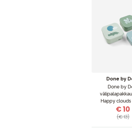
Lapsi & vauva
Lelut ja pelit
Aurinko ja uinti
Done by D
Done by D
välipalapakkau
Happy clouds 
€ 10
(€ 13)