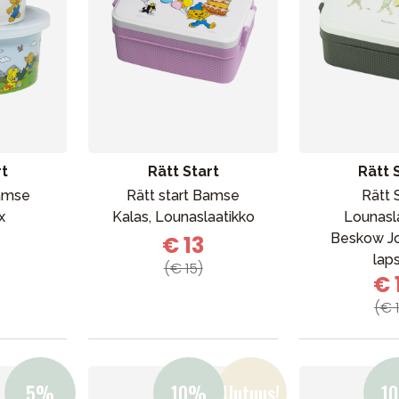
rt
Rätt Start
Rätt 
Bamse
Rätt start Bamse
Rätt 
x
Kalas, Lounaslaatikko
Lounasl
Beskow Jo
€ 13
lap
(€ 15)
€ 
(€ 