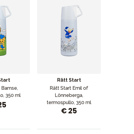
Myymälämme
Start
Rätt Start
t Bamse,
Rätt Start Emil of
o, 350 ml
Lönneberga,
termospullo, 350 ml
25
€ 25