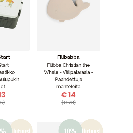
Start
Filibabba
Start
Filibba Christian the
aatikko
Whale - Välipalarasia -
ulupukin
Paahdettuja
set
manteleita
13
€ 14
15)
(€ 23)