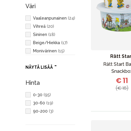
Väri
Vaaleanpunainen
(
24
)
Vihreä
(
20
)
Sininen
(
18
)
Beige/Hiekka
(
17
)
Monivärinen
(
15
)
Rätt Sta
Keltainen
(
4
)
Rätt Start 
NÄYTÄ LISÄÄ
Valkoinen
(
3
)
Snackbo
Oranssi
(
2
)
€ 11
Hinta
Harmaa
(
1
)
(€ 16)
Punainen
(
1
)
0-30
(
95
)
Violetti
(
1
)
30-60
(
19
)
90-200
(
3
)