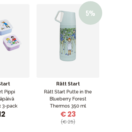
Start
Rätt Start
rt Pippi
Rätt Start Putte in the
äpäivä
Blueberry Forest
 3-pack
Thermos 350 ml
12
€ 23
(€ 25)