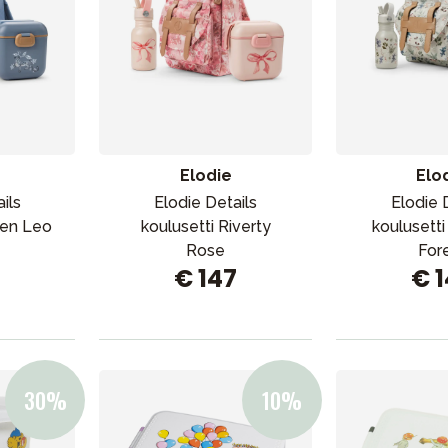
Elodie
Elo
ils
Elodie Details
Elodie 
den Leo
koulusetti Riverty
koulusetti
Rose
For
7
€ 147
€ 