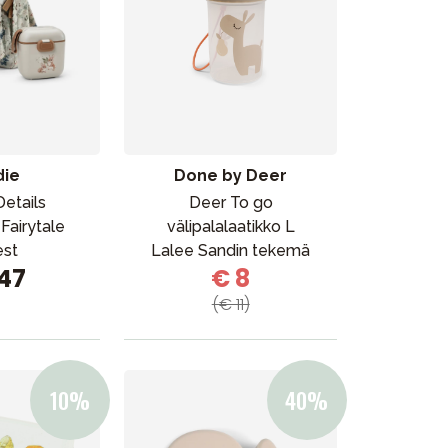
die
Done by Deer
Details
Deer To go
 Fairytale
välipalalaatikko L
est
Lalee Sandin tekemä
147
€ 8
(€ 11)