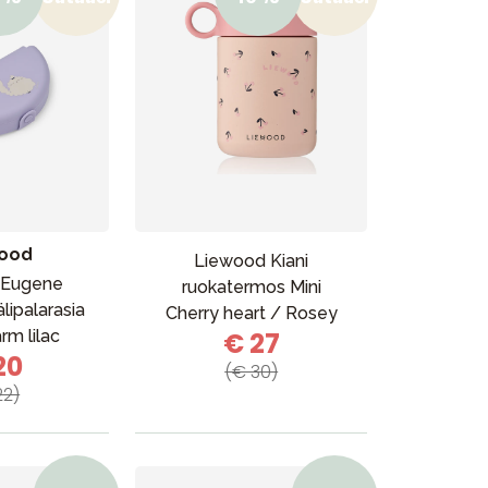
ood
Liewood Kiani
 Eugene
ruokatermos Mini
älipalarasia
Cherry heart / Rosey
rm lilac
€ 27
20
(€ 30)
22)