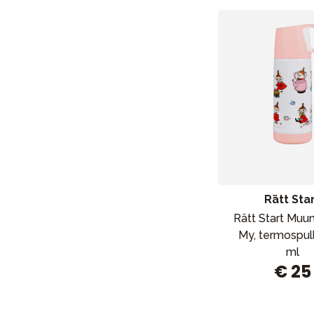
Rätt Sta
Rätt Start Muum
My, termospul
ml
€ 25