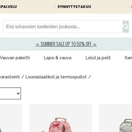
SPALVELU
✓
SYNNYTYSTAKUU
✓
☼ SUMMER SALE UP TO 50% OFF ☼
Vauvan paketti
Lapsi & vauva
Lelut ja pelit
Kam
arastointi
Lounaslaatikot ja termospullot