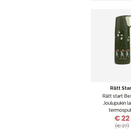
Rätt Sta
Rätt start B
Joulupukin l
termospul
€ 22
(€ 27)