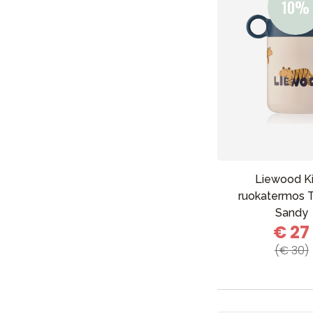
Liewood Ki
ruokatermos T
Uutisia
Sandy
€ 27
Lastenvaunut
(€ 30)
Lasten turvaistuimet
Vauvan paketti