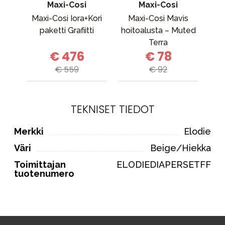
Maxi-Cosi
Maxi-Cosi
Maxi-Cosi Iora+Kori
Maxi-Cosi Mavis
R
paketti Grafiitti
hoitoalusta – Muted
C
Terra
€ 476
€ 78
€ 559
€ 92
TEKNISET TIEDOT
Merkki
Elodie
Väri
Beige/Hiekka
Toimittajan
ELODIEDIAPERSETFF
tuotenumero