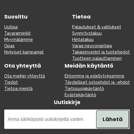
Suosittu
Tietoa
Uutisia
Palautukset & valitukset
Tavaramerkit
Synnytystakuu
Myymälämme
Hintatakuu
Opas
Varaa neuvonantaja
Nykyiset kampanjat
Takaisinvedot ja tuotetiedot
Tuotteen palauttaminen
Ota yhteyttä
Meidän käytäntö
Ota meihin yhteyttä
Ehtomme ja edellytyksemme
Tiedot
Täydelliset ostoehdot ja -ehdot
Tietoa meistä
Tietosuojakäytäntö
Evästekäytäntö
Uutiskirje
Lähetä