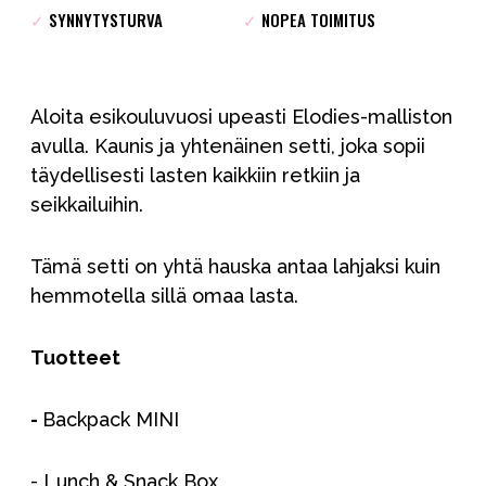
✓
SYNNYTYSTURVA
✓
NOPEA TOIMITUS
Aloita esikouluvuosi upeasti Elodies-malliston
avulla. Kaunis ja yhtenäinen setti, joka sopii
täydellisesti lasten kaikkiin retkiin ja
seikkailuihin.
Tämä setti on yhtä hauska antaa lahjaksi kuin
hemmotella sillä omaa lasta.
Tuotteet
-
Backpack MINI
- Lunch & Snack Box