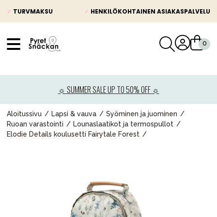
✓
TURVMAKSU
✓
HENKILÖKOHTAINEN ASIAKASPALVELU
VÅRT SORTIMENT
Uutisia
☼ SUMMER SALE UP TO 50% OFF ☼
Lastenvaunut
Lasten turvaistuimet
Aloitussivu
Lapsi & vauva
Syöminen ja juominen
Ruoan varastointi
Lounaslaatikot ja termospullot
Vauvan paketti
Elodie Details koulusetti Fairytale Forest
Lapsi & vauva
Lelut ja pelit
Äiti & Isä
Huonekalut & vuodevaatteet