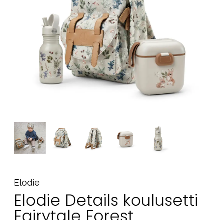
Tarvikkeet
Varaosat
Kampanjat
Lahjavinkkejä
Suosikit
Tavaramerkit
Aurinko ja uinti
Outlet
Opas
Ota meihin yhteyttä osoitteessa
Elodie
Myymälämme
Elodie Details koulusetti
Fairytale Forest