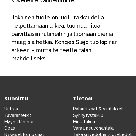
kokeneille vanhemmille.
Jokainen tuote on luotu rakkaudella
helpottamaan arkea, tuomaan iloa
päivittäisiin rutiineihin ja luomaan pieniä
maagisia hetkiä. Konges Sløjd tuo kipinän
arkeen – mutta te teette taian
mahdolliseksi.
Suosittu
Tietoa
Uutisia
Palautukset & valitukset
Tavaramerkit
Synnytystakuu
Myymälämme
Hintatakuu
Opas
Varaa neuvonantaja
Nykyiset kampanjat
Takaisinvedot ja tuotetiedot