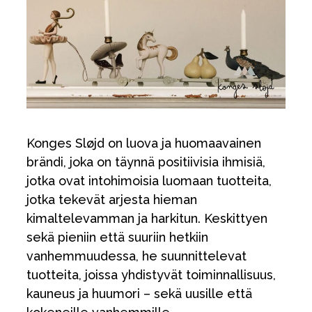
Tarvikkeet
Varaosat
Kampanjat
Lahjavinkkejä
Suosikit
Tavaramerkit
Konges Sløjd on luova ja huomaavainen
brändi, joka on täynnä positiivisia ihmisiä,
jotka ovat intohimoisia luomaan tuotteita,
jotka tekevät arjesta hieman
Aurinko ja uinti
Outlet
Opas
kimaltelevamman ja harkitun. Keskittyen
Ota meihin yhteyttä osoitteessa
sekä pieniin että suuriin hetkiin
vanhemmuudessa, he suunnittelevat
Myymälämme
tuotteita, joissa yhdistyvät toiminnallisuus,
kauneus ja huumori – sekä uusille että