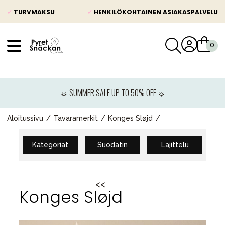
✓
TURVMAKSU
✓
HENKILÖKOHTAINEN ASIAKASPALVELU
VÅRT SORTIMENT
Uutisia
☼ SUMMER SALE UP TO 50% OFF ☼
Lastenvaunut
Lasten turvaistuimet
Aloitussivu
Tavaramerkit
Konges Sløjd
Vauvan paketti
Kategoriat
Suodatin
Lajittelu
Lapsi & vauva
Lelut ja pelit
<<
Äiti & Isä
Konges Sløjd
Huonekalut & vuodevaatteet