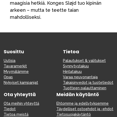
maagisia hetkiä. Konges Sløjd tuo kipinän
arkeen – mutta te teette taian
mahdolliseksi.
Suosittu
Tietoa
Uutisia
Palautukset & valitukset
Tavaramerkit
Synnytystakuu
Myymälämme
Hintatakuu
Opas
Varaa neuvonantaja
Nykyiset kampanjat
Takaisinvedot ja tuotetiedot
Tuotteen palauttaminen
Ota yhteyttä
Meidän käytäntö
Ota meihin yhteyttä
Ehtomme ja edellytyksemme
Tiedot
Täydelliset ostoehdot ja -ehdot
Tietoa meistä
Tietosuojakäytäntö