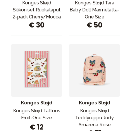
Konges Sløjd
Konges Sløjd Tara
Silikoniset Ruokalaput
Baby Doll Marmelatta-
2-pack Cherry/Mocca
One Size
€ 30
€ 50
Konges Sløjd
Konges Sløjd
Konges Sløjd Tattoos
Konges Sløjd
Fruit-One Size
Teddyreppu Jody
Amarena Rose
€ 12