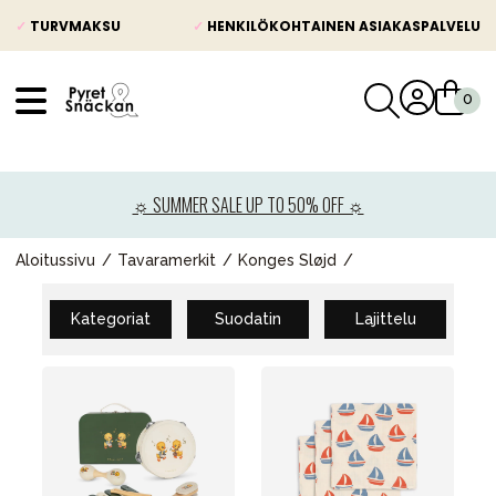
✓
TURVMAKSU
✓
HENKILÖKOHTAINEN ASIAKASPALVELU
VÅRT SORTIMENT
Uutisia
☼ SUMMER SALE UP TO 50% OFF ☼
Lastenvaunut
Lasten turvaistuimet
Aloitussivu
Tavaramerkit
Konges Sløjd
Vauvan paketti
Kategoriat
Suodatin
Lajittelu
Lapsi & vauva
Lelut ja pelit
Äiti & Isä
Huonekalut & vuodevaatteet