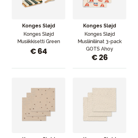
Tarvikkeet
Varaosat
Kampanjat
Konges Sløjd
Konges Sløjd
Lahjavinkkejä
Konges Sløjd
Konges Sløjd
Musiikkisetti Green
Musliiniliinat 3-pack
Suosikit
GOTS Ahoy
€ 64
€ 26
Tavaramerkit
Aurinko ja uinti
Outlet
Opas
Ota meihin yhteyttä osoitteessa
Myymälämme