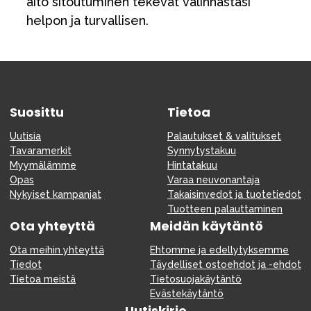
aito sitoutuminen tekevät valinnastasi
helpon ja turvallisen.
Suosittu
Tietoa
Uutisia
Palautukset & valitukset
Tavaramerkit
Synnytystakuu
Myymälämme
Hintatakuu
Opas
Varaa neuvonantaja
Nykyiset kampanjat
Takaisinvedot ja tuotetiedot
Tuotteen palauttaminen
Ota yhteyttä
Meidän käytäntö
Ota meihin yhteyttä
Ehtomme ja edellytyksemme
Tiedot
Täydelliset ostoehdot ja -ehdot
Tietoa meistä
Tietosuojakäytäntö
Evästekäytäntö
Uutiskirje