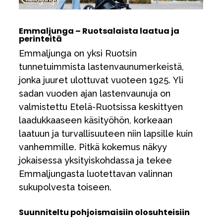
Tarvikkeet
Varaosat
Emmaljunga – Ruotsalaista laatua ja
Kampanjat
perinteitä
Emmaljunga on yksi Ruotsin
Lahjavinkkejä
tunnetuimmista lastenvaunumerkeistä,
Suosikit
jonka juuret ulottuvat vuoteen 1925. Yli
Tavaramerkit
sadan vuoden ajan lastenvaunuja on
valmistettu Etelä-Ruotsissa keskittyen
laadukkaaseen käsityöhön, korkeaan
laatuun ja turvallisuuteen niin lapsille kuin
Aurinko ja uinti
Outlet
Opas
vanhemmille. Pitkä kokemus näkyy
jokaisessa yksityiskohdassa ja tekee
Ota meihin yhteyttä osoitteessa
Emmaljungasta luotettavan valinnan
sukupolvesta toiseen.
Myymälämme
Suunniteltu pohjoismaisiin olosuhteisiin