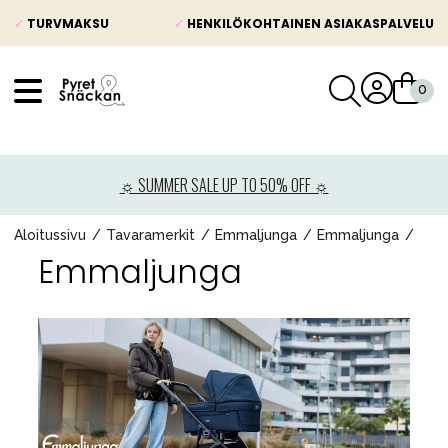
✓
TURVMAKSU
✓
HENKILÖKOHTAINEN ASIAKASPALVELU
VÅRT SORTIMENT
Uutisia
☼ SUMMER SALE UP TO 50% OFF ☼
Lastenvaunut
Lasten turvaistuimet
Aloitussivu
Tavaramerkit
Emmaljunga
Emmaljunga
Emmaljunga
Vauvan paketti
Lapsi & vauva
Lelut ja pelit
Äiti & Isä
Huonekalut & vuodevaatteet