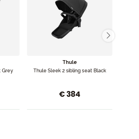
Myymälämme
Thule
t Grey
Thule Sleek 2 sibling seat Black
Ba
om
€ 384