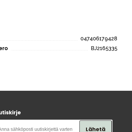
047406179428
ero
BJ2165335
tiskirje
Lähetä