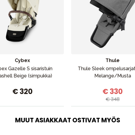
Outlet
Opas
Ota meihin yhteyttä osoitteessa
Cybex
Thule
ex Gazelle S sisaristuin
Thule Sleek ompelusarja
ashell Beige (simpukka)
Melange/Musta
€ 320
€ 330
€ 348
MUUT ASIAKKAAT OSTIVAT MYÖS