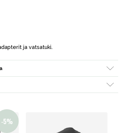
dapterit ja vatsatuki.
Kampanjat
a
Lahjavinkkejä
Suosikit
Tavaramerkit