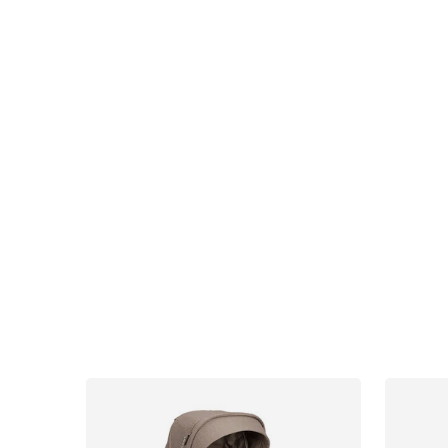
Uutisia
Lastenvaunut
Lasten turvaistuimet
Vauvan paketti
Lapsi & vauva
Lelut ja pelit