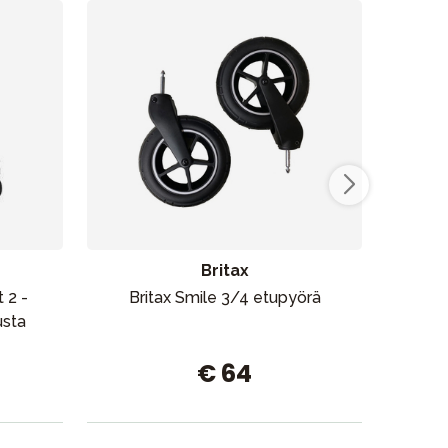
Britax
 2 -
Britax Smile 3/4 etupyörä
Rätt 
usta
€ 64