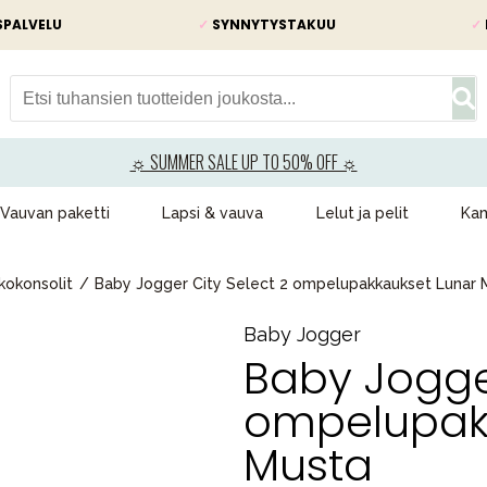
SPALVELU
✓
SYNNYTYSTAKUU
✓
☼ SUMMER SALE UP TO 50% OFF ☼
Vauvan paketti
Lapsi & vauva
Lelut ja pelit
Kam
kokonsolit
Baby Jogger City Select 2 ompelupakkaukset Lunar 
Baby Jogger
Baby Jogger
ompelupak
Musta