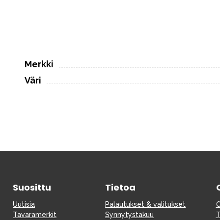
Merkki
Väri
Suosittu
Tietoa
Uutisia
Palautukset & valitukset
O
Tavaramerkit
Synnytystakuu
T