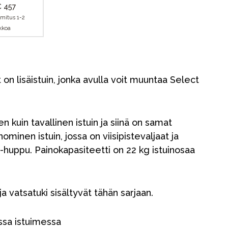
 457
imitus 1-2
ikkoa
on lisäistuin, jonka avulla voit muuntaa Select
 kuin tavallinen istuin ja siinä on samat
minen istuin, jossa on viisipistevaljaat ja
huppu. Painokapasiteetti on 22 kg istuinosaa
a vatsatuki sisältyvät tähän sarjaan.
ssa istuimessa