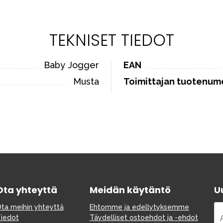
TEKNISET TIEDOT
Baby Jogger
EAN
Musta
Toimittajan tuotenum
Ota yhteyttä
Meidän käytäntö
Uu
ta meihin yhteyttä
Ehtomme ja edellytyksemme
iedot
Täydelliset ostoehdot ja -ehdot