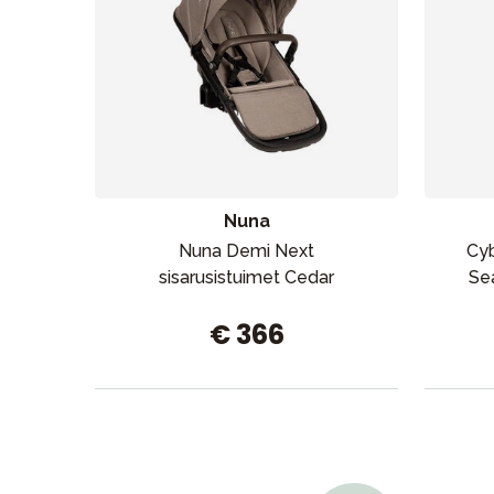
Aurinko ja uinti
Nuna
Nuna Demi Next
Cyb
sisarusistuimet Cedar
Se
€ 366