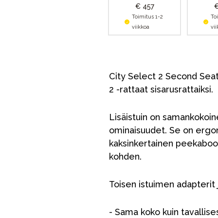
€ 457
€
Toimitus 1-2
To
viikkoa
vi
City Select 2 Second Seat 
2 -rattaat sisarusrattaiksi.
Lisäistuin on samankokoinen
ominaisuudet. Se on ergono
kaksinkertainen peekaboo-
kohden.
Toisen istuimen adapterit j
- Sama koko kuin tavallise