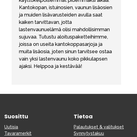
käyttökelpoisemmat pidemmäksi aikaa.
Kantokopan, istuinosien, vaunun lisäosien
ja muiden lisävarusteiden avulla saat
kaiken tarvittavan, jotta
lastenvaunuelämä olisi mahdollisimman
sujuvaa. Tutustu aloituspaketteihimme,
joissa on useita kantokoppasarjoja ja
muita lisäosia, joten sinun tarvitsee ostaa
vain yksi lastenvaunu koko pikkulapsen
ajaksi. Helppoa ja kestävää!
Suosittu
Tietoa
Uutisia
Palautukset & valitukset
Tavaramerkit
Synnytystakuu