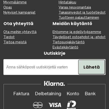
Myymälämme
Hintatakuu
Opas
Varaa neuvonantaja
Nykyiset kampanjat
Takaisinvedot ja tuotetiedot
Tuotteen palauttaminen
Ota yhteyttä
Meidän käytäntö
Ota meihin yhteyttä
Ehtomme ja edellytyksemme
Tiedot
Täydelliset ostoehdot ja -ehdot
Tietoa meistä
Tietosuojakäytäntö
Evästekäytäntö
Uutiskirje
Lähetä