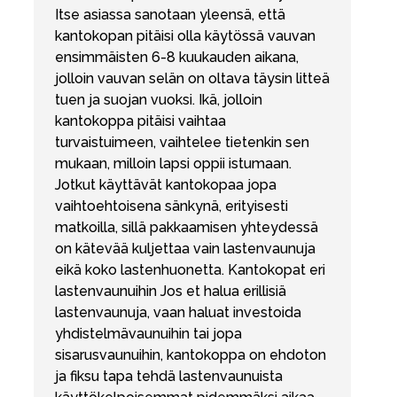
Itse asiassa sanotaan yleensä, että
kantokopan pitäisi olla käytössä vauvan
ensimmäisten 6-8 kuukauden aikana,
jolloin vauvan selän on oltava täysin litteä
tuen ja suojan vuoksi. Ikä, jolloin
kantokoppa pitäisi vaihtaa
turvaistuimeen, vaihtelee tietenkin sen
mukaan, milloin lapsi oppii istumaan.
Jotkut käyttävät kantokopaa jopa
vaihtoehtoisena sänkynä, erityisesti
matkoilla, sillä pakkaamisen yhteydessä
on kätevää kuljettaa vain lastenvaunuja
eikä koko lastenhuonetta. Kantokopat eri
lastenvaunuihin Jos et halua erillisiä
lastenvaunuja, vaan haluat investoida
yhdistelmävaunuihin tai jopa
sisarusvaunuihin, kantokoppa on ehdoton
ja fiksu tapa tehdä lastenvaunuista