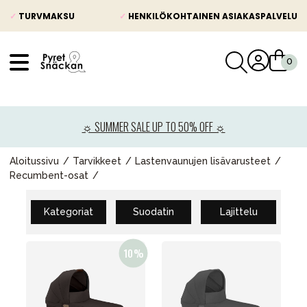
✓
TURVMAKSU
✓
HENKILÖKOHTAINEN ASIAKASPALVELU
VÅRT SORTIMENT
Uutisia
☼ SUMMER SALE UP TO 50% OFF ☼
Lastenvaunut
Lasten turvaistuimet
Aloitussivu
Tarvikkeet
Lastenvaunujen lisävarusteet
Recumbent-osat
Vauvan paketti
Lapsi & vauva
Kategoriat
Suodatin
Lajittelu
Lelut ja pelit
Äiti & Isä
Huonekalut & vuodevaatteet