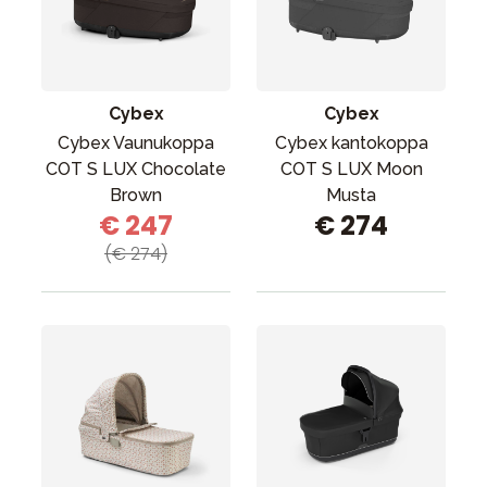
Tarvikkeet
Varaosat
Kampanjat
Cybex
Cybex
Lahjavinkkejä
Cybex Vaunukoppa
Cybex kantokoppa
Suosikit
COT S LUX Chocolate
COT S LUX Moon
Brown
Musta
Tavaramerkit
€ 247
€ 274
(€ 274)
Aurinko ja uinti
Outlet
Opas
Ota meihin yhteyttä osoitteessa
Myymälämme