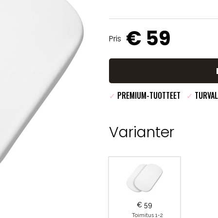
€ 59
Pris
✓
PREMIUM-TUOTTEET
✓
TURVAL
Varianter
€ 59
Toimitus 1-2