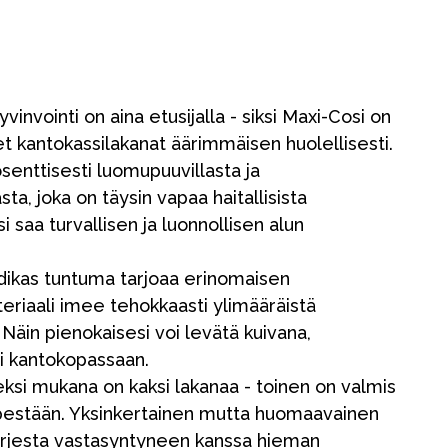
invointi on aina etusijalla - siksi Maxi-Cosi on
t kantokassilakanat äärimmäisen huolellisesti.
senttisesti luomupuuvillasta ja
ta, joka on täysin vapaa haitallisista
i saa turvallisen ja luonnollisen alun
ikas tuntuma tarjoaa erinomaisen
riaali imee tehokkaasti ylimääräistä
 Näin pienokaisesi voi levätä kuivana,
ti kantokopassaan.
si mukana on kaksi lakanaa - toinen on valmis
 pestään. Yksinkertainen mutta huomaavainen
 arjesta vastasyntyneen kanssa hieman