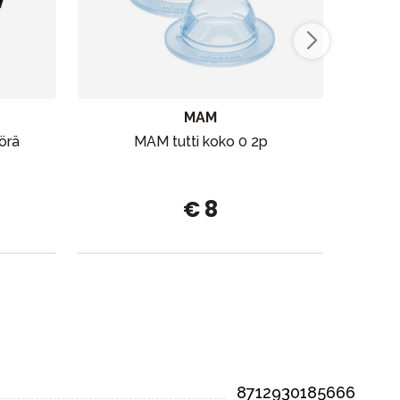
MAM
örä
MAM tutti koko 0 2p
Thule
€ 8
8712930185666