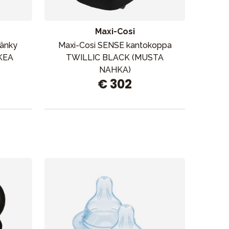
Myymälämme
Maxi-Cosi
sänky
Maxi-Cosi SENSE kantokoppa
Cy
KEA
TWILLIC BLACK (MUSTA
NAHKA)
€ 302