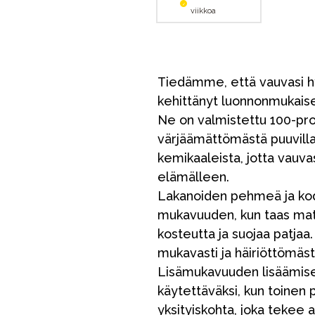
viikkoa
Tiedämme, että vauvasi hyv
kehittänyt luonnonmukaise
Ne on valmistettu 100-pro
värjäämättömästä puuvillas
kemikaaleista, jotta vauvas
elämälleen.
Lakanoiden pehmeä ja kod
mukavuuden, kun taas mate
kosteutta ja suojaa patjaa.
mukavasti ja häiriöttömäs
Lisämukavuuden lisäämisek
käytettäväksi, kun toinen
yksityiskohta, joka tekee