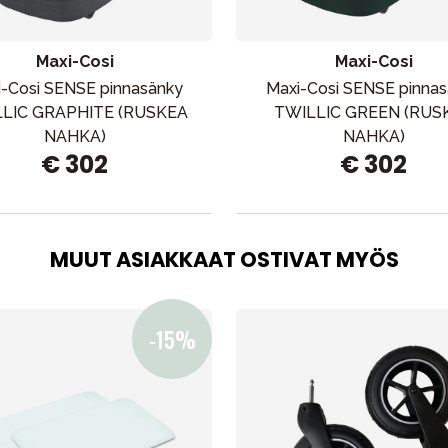
Outlet
Opas
Ota meihin yhteyttä osoitteessa
Maxi-Cosi
Maxi-Cosi
-Cosi SENSE pinnasänky
Maxi-Cosi SENSE pinna
LIC GRAPHITE (RUSKEA
TWILLIC GREEN (RUS
NAHKA)
NAHKA)
€ 302
€ 302
MUUT ASIAKKAAT OSTIVAT MYÖS