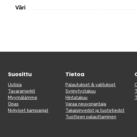
Väri
Suosittu
Tietoa
Uutisia
Palautukset & valitukset
O
Tavaramerkit
Synnytystakuu
T
Myymälämme
Hintatakuu
T
Opas
Varaa neuvonantaja
Nykyiset kampanjat
Takaisinvedot ja tuotetiedot
Tuotteen palauttaminen