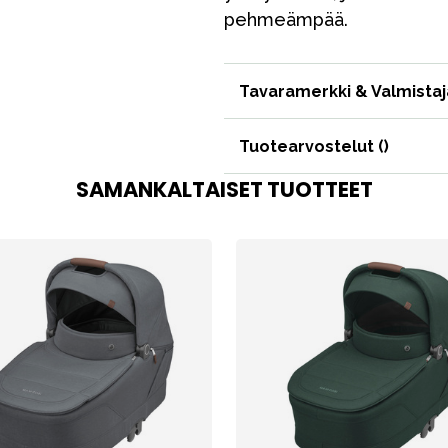
pehmeämpää.
VÅRT SORTIMENT
Tavaramerkki & Valmistaj
Äiti & Isä
Tuotearvostelut (
)
Huonekalut & vuodevaatteet
SAMANKALTAISET TUOTTEET
Tarvikkeet
Varaosat