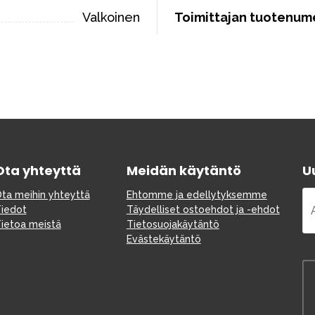
Valkoinen
Toimittajan tuotenum
Ota yhteyttä
Meidän käytäntö
Uu
ta meihin yhteyttä
Ehtomme ja edellytyksemme
iedot
Täydelliset ostoehdot ja -ehdot
ietoa meistä
Tietosuojakäytäntö
Evästekäytäntö