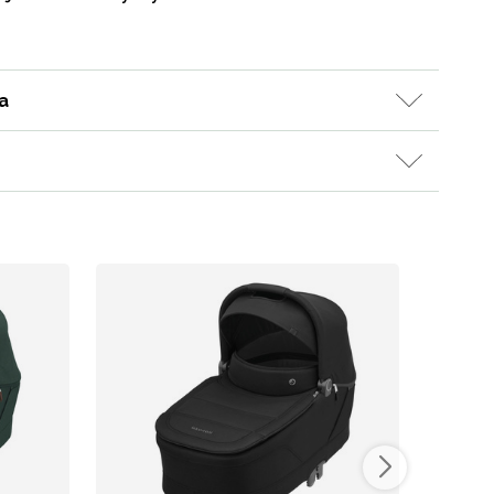
a
Kampanjat
Lahjavinkkejä
Suosikit
Tavaramerkit