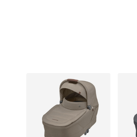
Uutisia
Lastenvaunut
Lasten turvaistuimet
Vauvan paketti
Lapsi & vauva
Lelut ja pelit