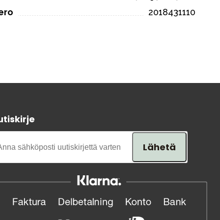
ero
2018431110
tiskirje
Lähetä