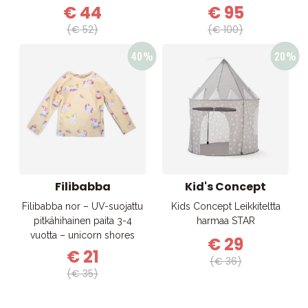
€ 44
€ 95
(€ 52)
(€ 100)
Filibabba
Kid's Concept
Filibabba nor – UV-suojattu
Kids Concept Leikkiteltta
pitkähihainen paita 3-4
harmaa STAR
vuotta – unicorn shores
€ 29
€ 21
(€ 36)
(€ 35)