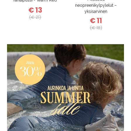
neopreenikylpylelut –
€ 13
yksisarvinen
(€ 21)
€ 11
(€ 18)