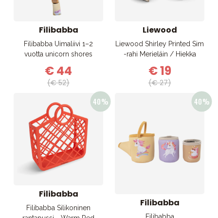
Filibabba
Liewood
Filibabba Uimaliivi 1–2
Liewood Shirley Printed Sim
vuotta unicorn shores
-rahi Merieläin / Hiekka
€ 44
€ 19
(€ 52)
(€ 27)
Filibabba
Filibabba
Filibabba Silikoninen
Filibabba
rantapussi - Warm Red