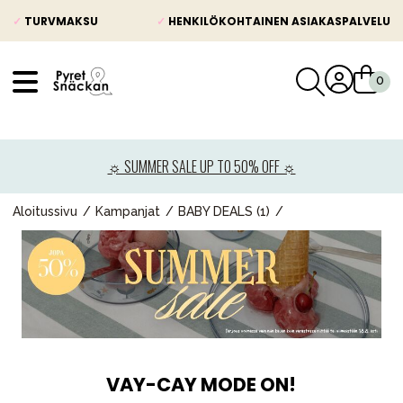
✓
TURVMAKSU
✓
HENKILÖKOHTAINEN ASIAKASPALVELU
VÅRT SORTIMENT
Uutisia
☼ SUMMER SALE UP TO 50% OFF ☼
Lastenvaunut
Lasten turvaistuimet
Aloitussivu
Kampanjat
BABY DEALS (1)
Vauvan paketti
Lapsi & vauva
Lelut ja pelit
Äiti & Isä
Huonekalut & vuodevaatteet
VAY-CAY MODE ON!