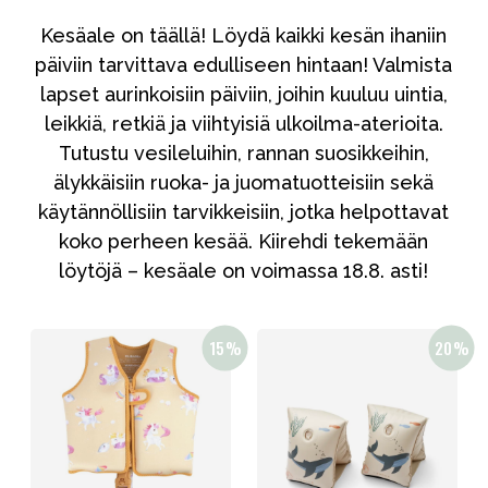
Tarvikkeet
Kesäale on täällä! Löydä kaikki kesän ihaniin
Varaosat
päiviin tarvittava edulliseen hintaan! Valmista
Kampanjat
lapset aurinkoisiin päiviin, joihin kuuluu uintia,
Lahjavinkkejä
leikkiä, retkiä ja viihtyisiä ulkoilma-aterioita.
Tutustu vesileluihin, rannan suosikkeihin,
Suosikit
älykkäisiin ruoka- ja juomatuotteisiin sekä
Tavaramerkit
käytännöllisiin tarvikkeisiin, jotka helpottavat
koko perheen kesää. Kiirehdi tekemään
löytöjä – kesäale on voimassa 18.8. asti!
Aurinko ja uinti
Outlet
Opas
Ota meihin yhteyttä osoitteessa
Myymälämme