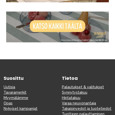
Suosittu
Tietoa
Uutisia
Palautukset & valitukset
Tavaramerkit
Synnytystakuu
Myymälämme
Hintatakuu
Opas
Varaa neuvonantaja
Nykyiset kampanjat
Takaisinvedot ja tuotetiedot
Tuotteen palauttaminen