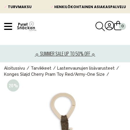
✓
TURVMAKSU
✓
HENKILÖKOHTAINEN ASIAKASPALVELU
VÅRT SORTIMENT
Uutisia
☼ SUMMER SALE UP TO 50% OFF ☼
Lastenvaunut
Lasten turvaistuimet
Aloitussivu
Tarvikkeet
Lastenvaunujen lisävarusteet
Konges Sløjd Cherry Pram Toy Red/Army-One Size
Vauvan paketti
Lapsi & vauva
Lelut ja pelit
Äiti & Isä
Huonekalut & vuodevaatteet