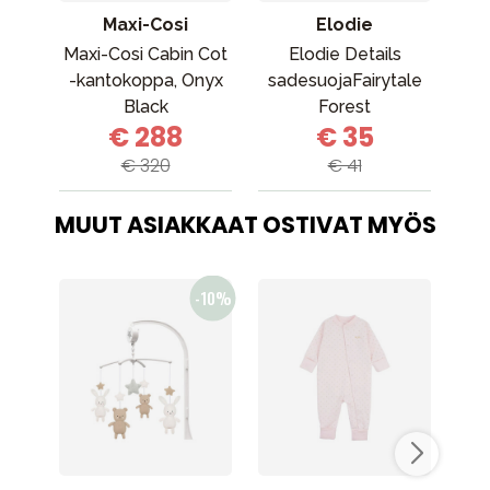
Maxi-Cosi
Elodie
Maxi-Cosi Cabin Cot
Elodie Details
-kantokoppa, Onyx
sadesuojaFairytale
Buf
Black
Forest
€ 288
€ 35
€ 320
€ 41
MUUT ASIAKKAAT OSTIVAT MYÖS