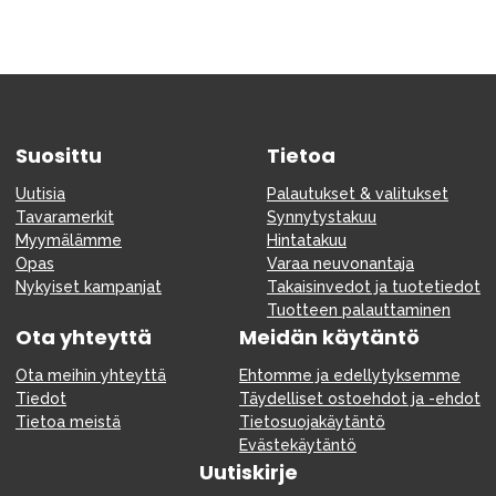
Suosittu
Tietoa
Uutisia
Palautukset & valitukset
Tavaramerkit
Synnytystakuu
Myymälämme
Hintatakuu
Opas
Varaa neuvonantaja
Nykyiset kampanjat
Takaisinvedot ja tuotetiedot
Tuotteen palauttaminen
Ota yhteyttä
Meidän käytäntö
Ota meihin yhteyttä
Ehtomme ja edellytyksemme
Tiedot
Täydelliset ostoehdot ja -ehdot
Tietoa meistä
Tietosuojakäytäntö
Evästekäytäntö
Uutiskirje