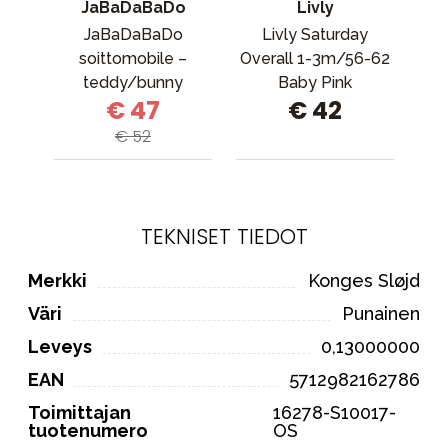
JaBaDaBaDo
Livly
JaBaDaBaDo
Livly Saturday
soittomobile –
Overall 1-3m/56-62
tu
teddy/bunny
Baby Pink
€ 47
€ 42
€ 52
TEKNISET TIEDOT
Merkki
Konges Sløjd
Väri
Punainen
Leveys
0,13000000
EAN
5712982162786
Toimittajan
16278-S10017-
tuotenumero
OS