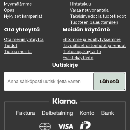
Myymälämme
Hintatakuu
Opas
Varaa neuvonantaja
Nykyiset kampanjat
Takaisinvedot ja tuotetiedot
Tuotteen palauttaminen
Ota yhteyttä
Meidän käytäntö
Ota meihin yhteyttä
Ehtomme ja edellytyksemme
Tiedot
Täydelliset ostoehdot ja -ehdot
Tietoa meistä
Tietosuojakäytäntö
Evästekäytäntö
Uutiskirje
Lähetä