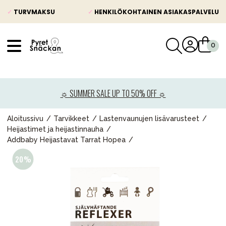
✓
TURVMAKSU
✓
HENKILÖKOHTAINEN ASIAKASPALVELU
VÅRT SORTIMENT
Uutisia
☼ SUMMER SALE UP TO 50% OFF ☼
Lastenvaunut
Lasten turvaistuimet
Aloitussivu
Tarvikkeet
Lastenvaunujen lisävarusteet
Heijastimet ja heijastinnauha
Vauvan paketti
Addbaby Heijastavat Tarrat Hopea
Lapsi & vauva
Lelut ja pelit
Äiti & Isä
Huonekalut & vuodevaatteet