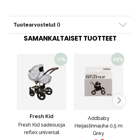
Tuotearvostelut (
)
SAMANKALTAISET TUOTTEET
Fresh Kid
Addbaby
Fresh Kid sadesuoja
Fre
Heijastinnauha 0,5 m
reflex universal
te
Grey