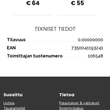
€ 64
€ 55
TEKNISET TIEDOT
Tilavuus
0,00000000
EAN
7350041193241
Toimittajan tuotenumero
106548
Suosittu
Tietoa
Uutisia
Palautukset & valitukset
Tavaramerkit
Synnytystakuu