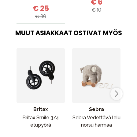
€ 6
€ 25
€ 10
€ 30
MUUT ASIAKKAAT OSTIVAT MYÖS
Britax
Sebra
Britax Smile 3/4
Sebra Vedettävä lelu
Rät
etupyörä
norsu harmaa