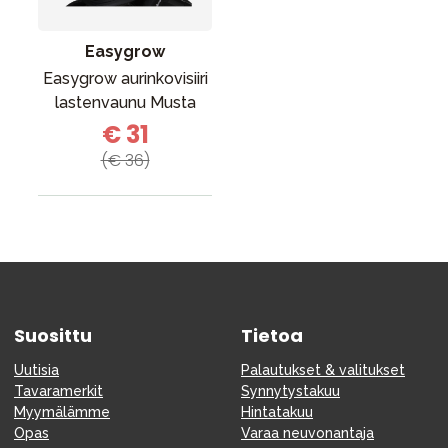
Easygrow
Easygrow aurinkovisiiri
lastenvaunu Musta
€ 31
(€ 36)
Suosittu
Tietoa
Uutisia
Palautukset & valitukset
Tavaramerkit
Synnytystakuu
Myymälämme
Hintatakuu
Opas
Varaa neuvonantaja