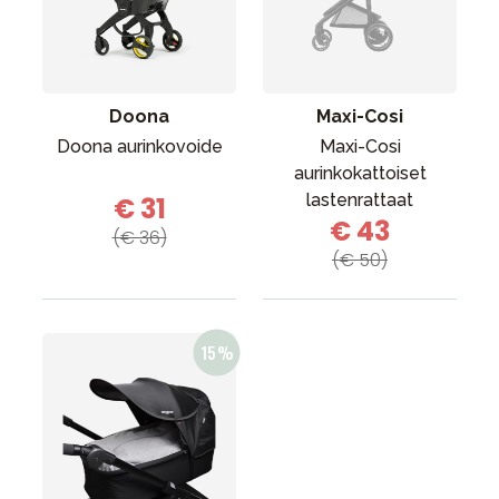
Tarvikkeet
Varaosat
Kampanjat
Doona
Maxi-Cosi
Lahjavinkkejä
Doona aurinkovoide
Maxi-Cosi
Suosikit
aurinkokattoiset
lastenrattaat
€ 31
Tavaramerkit
€ 43
(€ 36)
(€ 50)
Aurinko ja uinti
Outlet
Opas
Ota meihin yhteyttä osoitteessa
Myymälämme