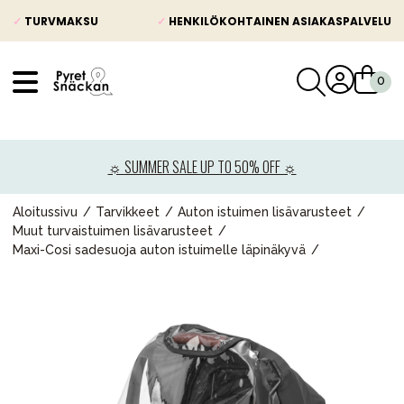
✓
TURVMAKSU
✓
HENKILÖKOHTAINEN ASIAKASPALVELU
VÅRT SORTIMENT
Uutisia
☼ SUMMER SALE UP TO 50% OFF ☼
Lastenvaunut
Lasten turvaistuimet
Aloitussivu
Tarvikkeet
Auton istuimen lisävarusteet
Muut turvaistuimen lisävarusteet
Vauvan paketti
Maxi-Cosi sadesuoja auton istuimelle läpinäkyvä
Lapsi & vauva
Lelut ja pelit
Äiti & Isä
Huonekalut & vuodevaatteet