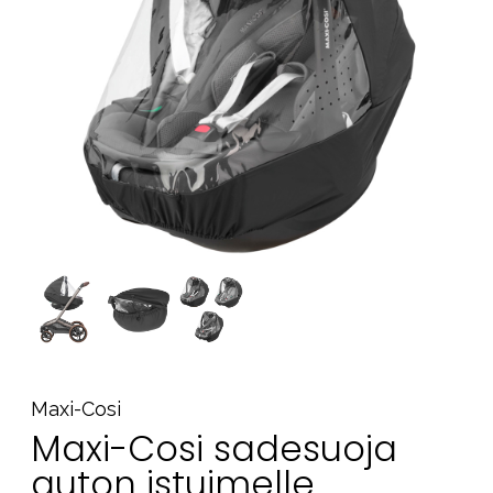
Tarvikkeet
Varaosat
Kampanjat
Lahjavinkkejä
Suosikit
Tavaramerkit
Aurinko ja uinti
Outlet
Opas
Ota meihin yhteyttä osoitteessa
Maxi-Cosi
Myymälämme
Maxi-Cosi sadesuoja
auton istuimelle