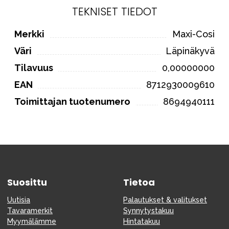
TEKNISET TIEDOT
Merkki
Maxi-Cosi
Väri
Läpinäkyvä
Tilavuus
0,00000000
EAN
8712930009610
Toimittajan tuotenumero
8694940111
Suosittu
Tietoa
Uutisia
Palautukset & valitukset
Tavaramerkit
Synnytystakuu
Myymälämme
Hintatakuu