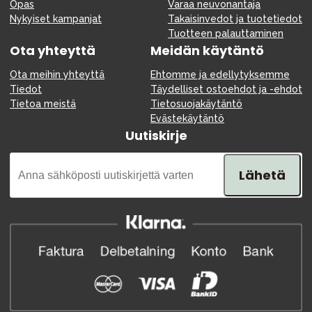
Opas
Varaa neuvonantaja
Nykyiset kampanjat
Takaisinvedot ja tuotetiedot
Tuotteen palauttaminen
Ota yhteyttä
Meidän käytäntö
Ota meihin yhteyttä
Ehtomme ja edellytyksemme
Tiedot
Täydelliset ostoehdot ja -ehdot
Tietoa meistä
Tietosuojakäytäntö
Evästekäytäntö
Uutiskirje
Lähetä