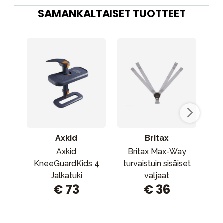
SAMANKALTAISET TUOTTEET
Axkid
Britax
Axkid
Britax Max-Way
Axki
KneeGuardKids 4
turvaistuin sisäiset
Jalkatuki
valjaat
€ 73
€ 36
turvaistuimeen