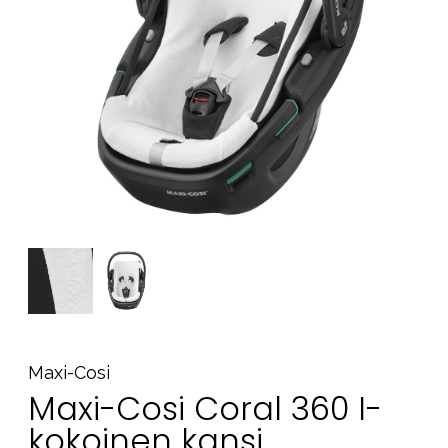
Tarvikkeet
Varaosat
Kampanjat
Lahjavinkkejä
Suosikit
Tavaramerkit
Aurinko ja uinti
Outlet
Opas
Ota meihin yhteyttä osoitteessa
Maxi-Cosi
Myymälämme
Maxi-Cosi Coral 360 I-
kokoinen kansi