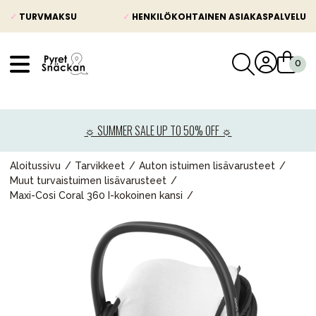
✓
TURVMAKSU
✓
HENKILÖKOHTAINEN ASIAKASPALVELU
VÅRT SORTIMENT
Uutisia
☼ SUMMER SALE UP TO 50% OFF ☼
Lastenvaunut
Lasten turvaistuimet
Aloitussivu
Tarvikkeet
Auton istuimen lisävarusteet
Muut turvaistuimen lisävarusteet
Vauvan paketti
Maxi-Cosi Coral 360 I-kokoinen kansi
Lapsi & vauva
Lelut ja pelit
Äiti & Isä
Huonekalut & vuodevaatteet