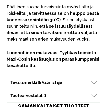
Päällinen suojaa turvaistuinta myös lialta ja
roiskeilta, ja tarvittaessa se on
helppo pestä
koneessa (enintään 30°C)
. Se on älykkäästi
suunniteltu niin, että se
istuu täydellisesti
ilman, että sinun tarvitsee irrottaa valjaita
-
maksimaalisen arjen mukavuuden vuoksi.
Luonnollinen mukavuus.
Tyylikäs toiminta.
Maxi-Cosin kesäsuojus on paras kumppanisi
kesähelteillä.
Tavaramerkki & Valmistaja
Tuotearvostelut (
)
SAMANKALTAISET TUOTTEET