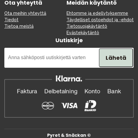
Ota yhteyttä
Meidän käytäntö
Ota meihin yhteyttä
Ehtomme ja edellytyksemme
Tiedot
Täydelliset ostoehdot ja -ehdot
Tietoa meistä
Tietosuojakäytäntö
Evästekäytäntö
Uutiskirje
Lähetä
Pyret & Snäckan ©