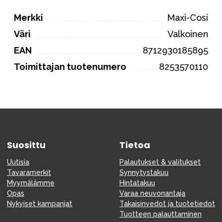
Merkki
Maxi-Cosi
Väri
Valkoinen
EAN
8712930185895
Toimittajan tuotenumero
8253570110
Suosittu
Tietoa
Uutisia
Palautukset & valitukset
Tavaramerkit
Synnytystakuu
Myymälämme
Hintatakuu
Opas
Varaa neuvonantaja
Nykyiset kampanjat
Takaisinvedot ja tuotetiedot
Tuotteen palauttaminen