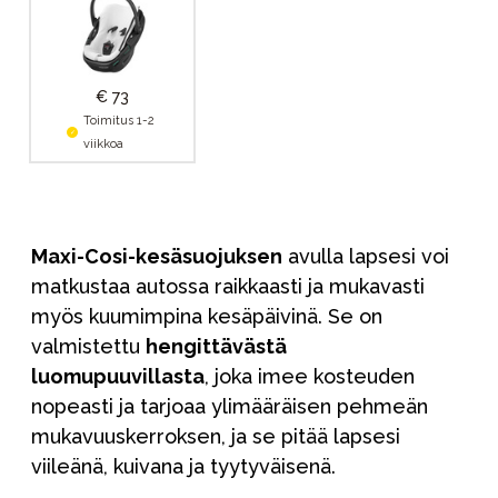
€ 73
Toimitus 1-2
viikkoa
Maxi-Cosi-kesäsuojuksen
avulla lapsesi voi
matkustaa autossa raikkaasti ja mukavasti
myös kuumimpina kesäpäivinä. Se on
valmistettu
hengittävästä
luomupuuvillasta
, joka imee kosteuden
nopeasti ja tarjoaa ylimääräisen pehmeän
mukavuuskerroksen, ja se pitää lapsesi
viileänä, kuivana ja tyytyväisenä.