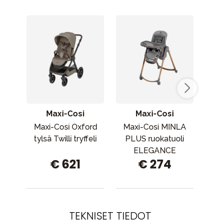
Maxi-Cosi
Maxi-Cosi
Maxi-Cosi Oxford
Maxi-Cosi MINLA
St
tylsä ​​Twilli tryffeli
PLUS ruokatuoli
ELEGANCE
E
€ 621
€ 274
GRAPHITE
Gre
TEKNISET TIEDOT