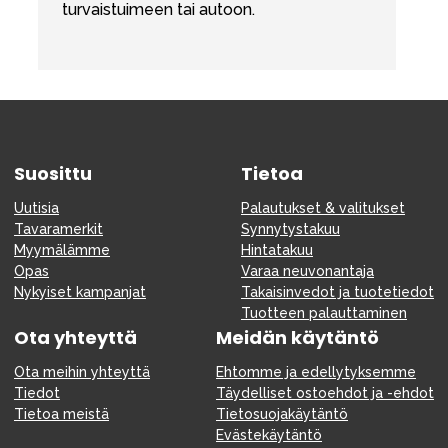
turvaistuimeen tai autoon.
Suosittu
Tietoa
Uutisia
Palautukset & valitukset
Tavaramerkit
Synnytystakuu
Myymälämme
Hintatakuu
Opas
Varaa neuvonantaja
Nykyiset kampanjat
Takaisinvedot ja tuotetiedot
Tuotteen palauttaminen
Ota yhteyttä
Meidän käytäntö
Ota meihin yhteyttä
Ehtomme ja edellytyksemme
Tiedot
Täydelliset ostoehdot ja -ehdot
Tietoa meistä
Tietosuojakäytäntö
Evästekäytäntö