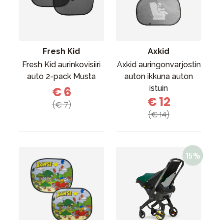
Tarvikkeet
Varaosat
Kampanjat
Fresh Kid
Axkid
Lahjavinkkejä
Fresh Kid aurinkovisiiri
Axkid auringonvarjostin
Suosikit
auto 2-pack Musta
auton ikkuna auton
istuin
€ 6
Tavaramerkit
€ 12
(€ 7)
(€ 14)
Aurinko ja uinti
Outlet
Opas
Ota meihin yhteyttä osoitteessa
Myymälämme