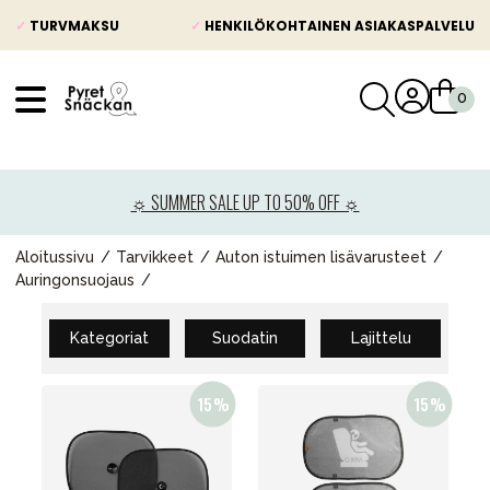
✓
TURVMAKSU
✓
HENKILÖKOHTAINEN ASIAKASPALVELU
VÅRT SORTIMENT
Uutisia
☼ SUMMER SALE UP TO 50% OFF ☼
Lastenvaunut
Lasten turvaistuimet
Aloitussivu
Tarvikkeet
Auton istuimen lisävarusteet
Auringonsuojaus
Vauvan paketti
Lapsi & vauva
Kategoriat
Suodatin
Lajittelu
Lelut ja pelit
Äiti & Isä
Huonekalut & vuodevaatteet