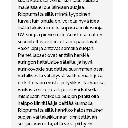
suoja katos tai verho, kun taas toisissa
malleissa ei ole lainkaan suojaa.
Riippumatta siitä, minkä tyyppinen
turvaistuin sinulla on, voi olla hyvä idea
lisätä takaistuimelle sopiva aurinkosuoja.
UV-suojaa pienimmille Aurinkosuojat on
suunniteltava siten, että ne päästävät
valon läpi ja antavat samalla suojan.
Pienet lapset ovat erittäin herkkiä
auringon haitallisille säteille, ja hyvä
aurinkovoide suodattaa suurimman osan
haitallisesta säteilystä. Valitse malli, joka
on kokonaan musta ja tyylikäs, tai hauska
värikäs versio, jota lapsesi voi katsella
mielellään matkoilla. Suojan pitäisi olla
helppo kiinnittää ja peittää kunnolla.
Riippumatta siitä, hankitko katosmallisen
suojan vai takaikkunaan kiinnitettävän
suojan, varmista, että se sopii hyvin