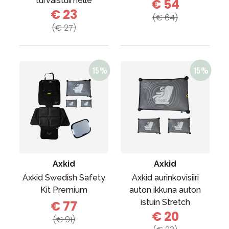
turvaistuimelle
€ 54
€ 23
(€ 64)
(€ 27)
Axkid
Axkid
Axkid Swedish Safety
Axkid aurinkovisiiri
Kit Premium
auton ikkuna auton
istuin Stretch
€ 77
€ 20
(€ 91)