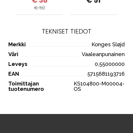
€ 38
€ 51
(rauhallinen harmaa)
€ 50
TEKNISET TIEDOT
Merkki
Konges Sløjd
Väri
Vaaleanpunainen
Leveys
0,55000000
EAN
5715681193716
Toimittajan
KS104800-M00004-
tuotenumero
OS