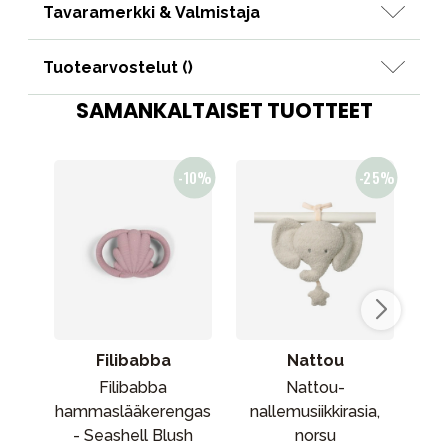
Tavaramerkki & Valmistaja
Tuotearvostelut (
)
SAMANKALTAISET TUOTTEET
Filibabba
Nattou
Filibabba
Nattou-
J
hammaslääkerengas
nallemusiikkirasia,
va
- Seashell Blush
norsu