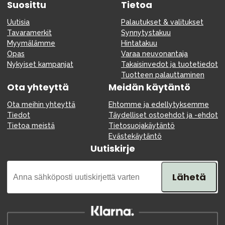
Suosittu
Tietoa
Uutisia
Palautukset & valitukset
Tavaramerkit
Synnytystakuu
Myymälämme
Hintatakuu
Opas
Varaa neuvonantaja
Nykyiset kampanjat
Takaisinvedot ja tuotetiedot
Tuotteen palauttaminen
Ota yhteyttä
Meidän käytäntö
Ota meihin yhteyttä
Ehtomme ja edellytyksemme
Tiedot
Täydelliset ostoehdot ja -ehdot
Tietoa meistä
Tietosuojakäytäntö
Evästekäytäntö
Uutiskirje
Lähetä