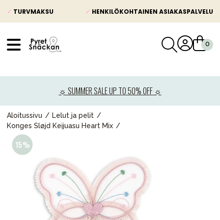
✓
TURVMAKSU
✓
HENKILÖKOHTAINEN ASIAKASPALVELU
VÅRT SORTIMENT
Uutisia
☼ SUMMER SALE UP TO 50% OFF ☼
Lastenvaunut
Lasten turvaistuimet
Aloitussivu
Lelut ja pelit
Konges Sløjd Keijuasu Heart Mix
Vauvan paketti
Lapsi & vauva
Lelut ja pelit
Äiti & Isä
Huonekalut & vuodevaatteet