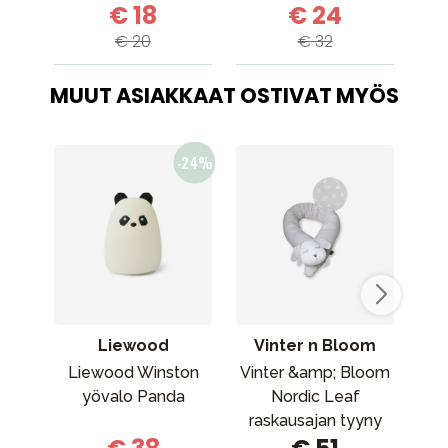
€ 18
€ 24
€ 20
€ 32
MUUT ASIAKKAAT OSTIVAT MYÖS
Liewood
Vinter n Bloom
Liewood Winston
Vinter &amp; Bloom
NU
yövalo Panda
Nordic Leaf
raskausajan tyyny
Calm Grey