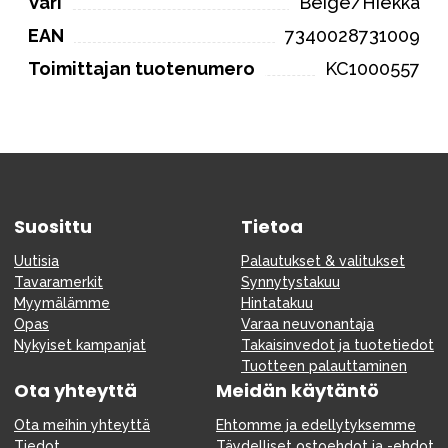
Väri
Beige/Hiekka
EAN
7340028731009
Toimittajan tuotenumero
KC1000557
Suosittu
Tietoa
Uutisia
Palautukset & valitukset
Tavaramerkit
Synnytystakuu
Myymälämme
Hintatakuu
Opas
Varaa neuvonantaja
Nykyiset kampanjat
Takaisinvedot ja tuotetiedot
Tuotteen palauttaminen
Ota yhteyttä
Meidän käytäntö
Ota meihin yhteyttä
Ehtomme ja edellytyksemme
Tiedot
Täydelliset ostoehdot ja -ehdot