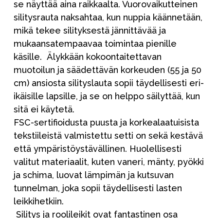
se näyttää aina raikkaalta. Vuorovaikutteinen
silitysrauta naksahtaa, kun nuppia käännetään,
mikä tekee silityksestä jännittävää ja
mukaansatempaavaa toimintaa pienille
käsille. Älykkään kokoontaitettavan
muotoilun ja säädettävän korkeuden (55 ja 50
cm) ansiosta silityslauta sopii täydellisesti eri-
ikäisille lapsille, ja se on helppo säilyttää, kun
sitä ei käytetä.
FSC-sertifioidusta puusta ja korkealaatuisista
tekstiileistä valmistettu setti on sekä kestävä
että ympäristöystävällinen. Huolellisesti
valitut materiaalit, kuten vaneri, mänty, pyökki
ja schima, luovat lämpimän ja kutsuvan
tunnelman, joka sopii täydellisesti lasten
leikkihetkiin.
Silitys ja roolileikit ovat fantastinen osa