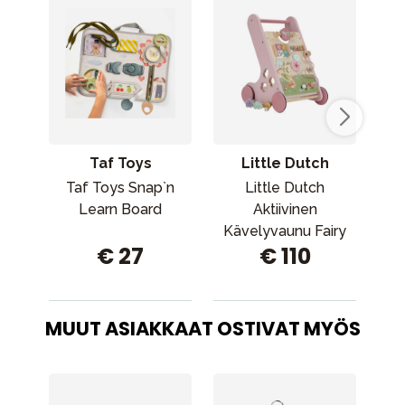
Taf Toys
Little Dutch
Taf Toys Snap`n
Little Dutch
Sebr
Learn Board
Aktiivinen
Kävelyvaunu Fairy
€ 27
€ 110
Garden
MUUT ASIAKKAAT OSTIVAT MYÖS