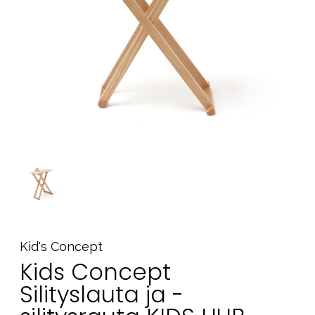
Tarvikkeet
Varaosat
Kampanjat
Lahjavinkkejä
Suosikit
Tavaramerkit
Aurinko ja uinti
Outlet
Opas
Ota meihin yhteyttä osoitteessa
Kid's Concept
Kids Concept
Myymälämme
Silityslauta ja -