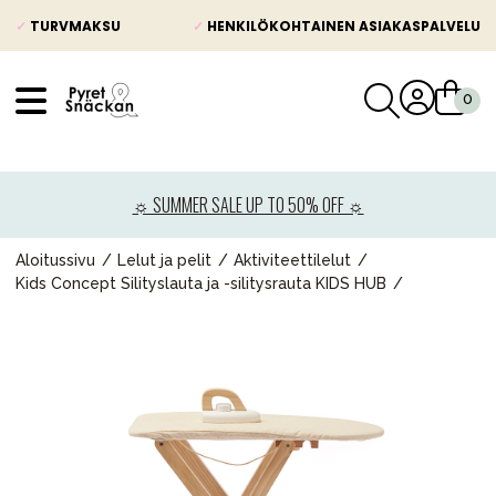
✓
TURVMAKSU
✓
HENKILÖKOHTAINEN ASIAKASPALVELU
VÅRT SORTIMENT
Uutisia
☼ SUMMER SALE UP TO 50% OFF ☼
Lastenvaunut
Lasten turvaistuimet
Aloitussivu
Lelut ja pelit
Aktiviteettilelut
Kids Concept Silityslauta ja -silitysrauta KIDS HUB
Vauvan paketti
Lapsi & vauva
Lelut ja pelit
Äiti & Isä
Huonekalut & vuodevaatteet