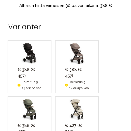
Alhaisin hinta viimeisen 30 päivän aikana: 388 €
Varianter
€ 388
(€
€ 388
(€
457)
457)
Toimitus 5–
Toimitus 5–
14 arkipäivää
14 arkipäivää
€ 388
(€
€ 427
(€