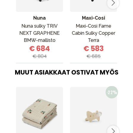
Nuna
Maxi-Cosi
Nuna sulky TRIV
Maxi-Cosi Fame
NEXT GRAPHENE
Cabin Sulky Copper
kä
BMW-mallisto
Terra
€ 684
€ 583
€ 804
€ 685
MUUT ASIAKKAAT OSTIVAT MYÖS