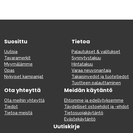
Suosittu
Tietoa
Uutisia
Palautukset & valitukset
Tavaramerkit
Synnytystakuu
Myymälämme
Hintatakuu
Opas
Varaa neuvonantaja
Nykyiset kampanjat
Takaisinvedot ja tuotetiedot
Tuotteen palauttaminen
Ota yhteyttä
Meidän käytäntö
Ota meihin yhteyttä
Ehtomme ja edellytyksemme
Tiedot
Täydelliset ostoehdot ja -ehdot
Tietoa meistä
Tietosuojakäytäntö
Evästekäytäntö
Uutiskirje