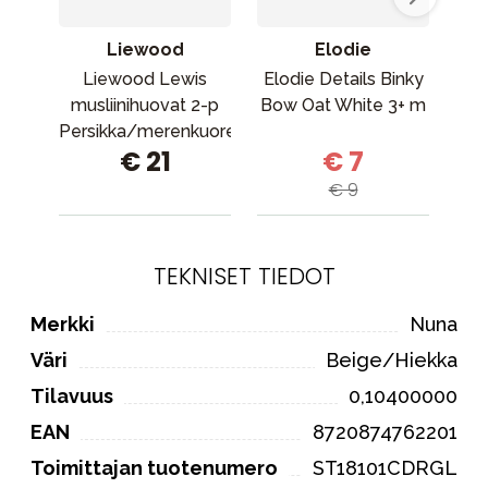
Liewood
Elodie
Liewood Lewis
Elodie Details Binky
B
musliinihuovat 2-p
Bow Oat White 3+ m
S
Persikka/merenkuoren
Ten
€ 21
€ 7
sekoitus
€ 9
TEKNISET TIEDOT
Merkki
Nuna
Väri
Beige/Hiekka
Tilavuus
0,10400000
EAN
8720874762201
Toimittajan tuotenumero
ST18101CDRGL