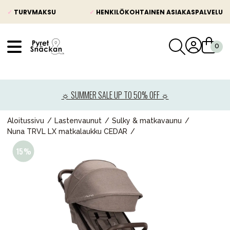
✓
TURVMAKSU
✓
HENKILÖKOHTAINEN ASIAKASPALVELU
VÅRT SORTIMENT
Uutisia
☼ SUMMER SALE UP TO 50% OFF ☼
Lastenvaunut
Lasten turvaistuimet
Aloitussivu
Lastenvaunut
Sulky & matkavaunu
Nuna TRVL LX matkalaukku CEDAR
Vauvan paketti
Lapsi & vauva
Lelut ja pelit
Äiti & Isä
Huonekalut & vuodevaatteet