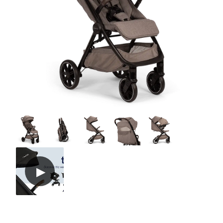
Tarvikkeet
Varaosat
Kampanjat
Lahjavinkkejä
Suosikit
Tavaramerkit
Aurinko ja uinti
Outlet
Opas
Ota meihin yhteyttä osoitteessa
Myymälämme