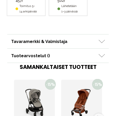
457)
502)
Toimitus 5–
Lähetetään
14 arkipäivää
1–3 päivässä
Tavaramerkki & Valmistaja
Tuotearvostelut (
)
SAMANKALTAISET TUOTTEET