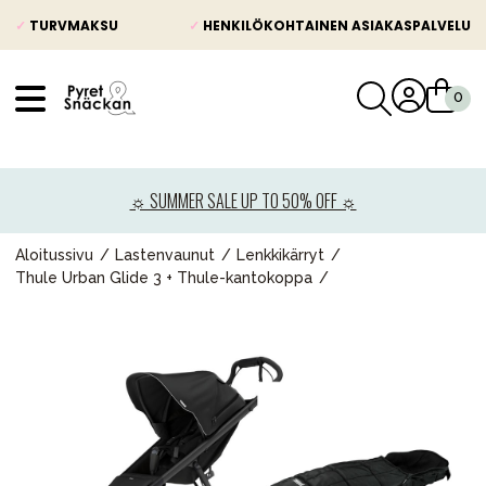
✓
TURVMAKSU
✓
HENKILÖKOHTAINEN ASIAKASPALVELU
VÅRT SORTIMENT
Uutisia
☼ SUMMER SALE UP TO 50% OFF ☼
Lastenvaunut
Lasten turvaistuimet
Aloitussivu
Lastenvaunut
Lenkkikärryt
Thule Urban Glide 3 + Thule-kantokoppa
Vauvan paketti
Lapsi & vauva
Lelut ja pelit
Äiti & Isä
Huonekalut & vuodevaatteet