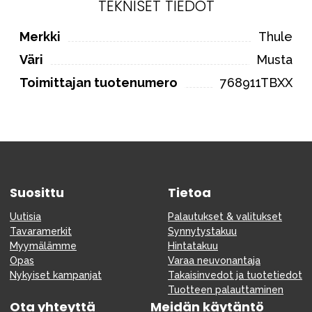
TEKNISET TIEDOT
Merkki
Thule
Väri
Musta
Toimittajan tuotenumero
768911TBXX
Suosittu
Tietoa
Uutisia
Palautukset & valitukset
Tavaramerkit
Synnytystakuu
Myymälämme
Hintatakuu
Opas
Varaa neuvonantaja
Nykyiset kampanjat
Takaisinvedot ja tuotetiedot
Tuotteen palauttaminen
Ota yhteyttä
Meidän käytäntö