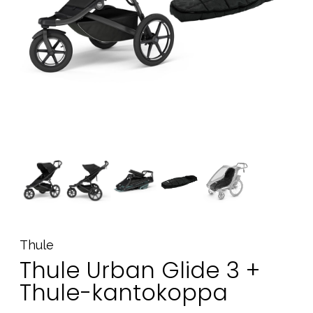
Tarvikkeet
Varaosat
Kampanjat
Lahjavinkkejä
Suosikit
Tavaramerkit
Aurinko ja uinti
Outlet
Opas
Ota meihin yhteyttä osoitteessa
Thule
Thule Urban Glide 3 +
Myymälämme
Thule-kantokoppa