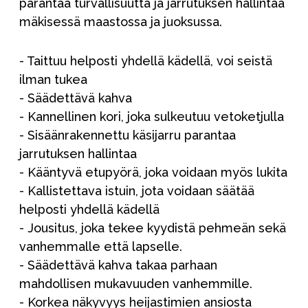
parantaa turvallisuutta ja jarrutuksen hallintaa
mäkisessä maastossa ja juoksussa.
- Taittuu helposti yhdellä kädellä, voi seistä
ilman tukea
- Säädettävä kahva
- Kannellinen kori, joka sulkeutuu vetoketjulla
- Sisäänrakennettu käsijarru parantaa
jarrutuksen hallintaa
- Kääntyvä etupyörä, joka voidaan myös lukita
- Kallistettava istuin, jota voidaan säätää
helposti yhdellä kädellä
- Jousitus, joka tekee kyydistä pehmeän sekä
vanhemmalle että lapselle.
- Säädettävä kahva takaa parhaan
mahdollisen mukavuuden vanhemmille.
- Korkea näkyvyys heijastimien ansiosta