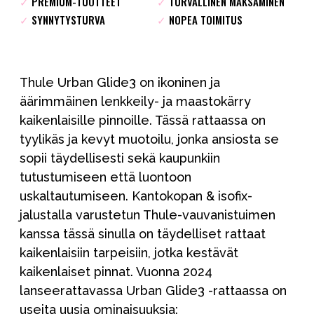
✓
PREMIUM-TUOTTEET
✓
TURVALLINEN MAKSAMINEN
✓
SYNNYTYSTURVA
✓
NOPEA TOIMITUS
Thule Urban Glide3 on ikoninen ja
äärimmäinen lenkkeily- ja maastokärry
kaikenlaisille pinnoille. Tässä rattaassa on
tyylikäs ja kevyt muotoilu, jonka ansiosta se
sopii täydellisesti sekä kaupunkiin
tutustumiseen että luontoon
uskaltautumiseen. Kantokopan & isofix-
jalustalla varustetun Thule-vauvanistuimen
kanssa tässä sinulla on täydelliset rattaat
kaikenlaisiin tarpeisiin, jotka kestävät
kaikenlaiset pinnat. Vuonna 2024
lanseerattavassa Urban Glide3 -rattaassa on
useita uusia ominaisuuksia: