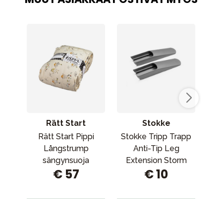
Rätt Start
Stokke
Rätt Start Pippi
Stokke Tripp Trapp
MAM
Långstrump
Anti-Tip Leg
sängynsuoja
Extension Storm
€ 57
€ 10
Grey -jalkapidennys
Storm Grey