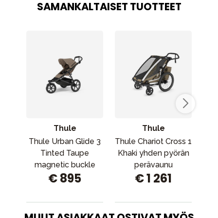
SAMANKALTAISET TUOTTEET
Thule
Thule
Thule Urban Glide 3
Thule Chariot Cross 1
Thu
Tinted Taupe
Khaki yhden pyörän
w
magnetic buckle
perävaunu
m
€ 895
€ 1 261
MUUT ASIAKKAAT OSTIVAT MYÖS