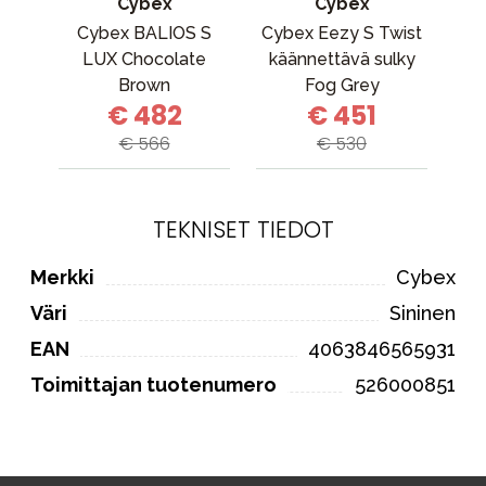
Cybex
Cybex
Cybex BALIOS S
Cybex Eezy S Twist
M
LUX Chocolate
käännettävä sulky
Ca
Brown
Fog Grey
€ 482
€ 451
€ 566
€ 530
TEKNISET TIEDOT
Merkki
Cybex
Väri
Sininen
EAN
4063846565931
Toimittajan tuotenumero
526000851