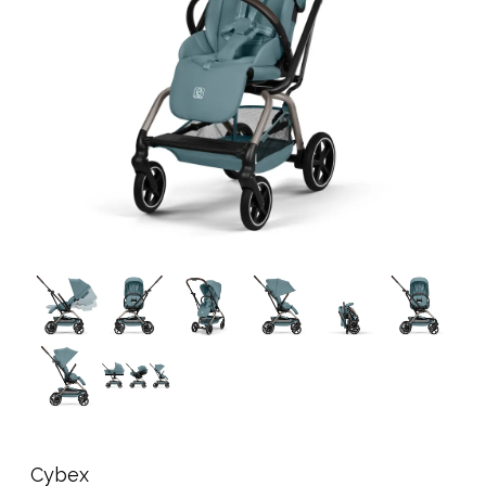
Tarvikkeet
Varaosat
Kampanjat
Lahjavinkkejä
Suosikit
Tavaramerkit
Aurinko ja uinti
Outlet
Opas
Ota meihin yhteyttä osoitteessa
Myymälämme
Cybex