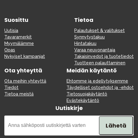
Suosittu
Tietoa
Uutisia
Palautukset & valitukset
Tavaramerkit
Synnytystakuu
Myymälämme
Hintatakuu
Opas
Varaa neuvonantaja
Nykyiset kampanjat
Takaisinvedot ja tuotetiedot
Tuotteen palauttaminen
Ota yhteyttä
Meidän käytäntö
Ota meihin yhteyttä
Ehtomme ja edellytyksemme
Tiedot
Täydelliset ostoehdot ja -ehdot
Tietoa meistä
Tietosuojakäytäntö
Evästekäytäntö
Uutiskirje
Lähetä