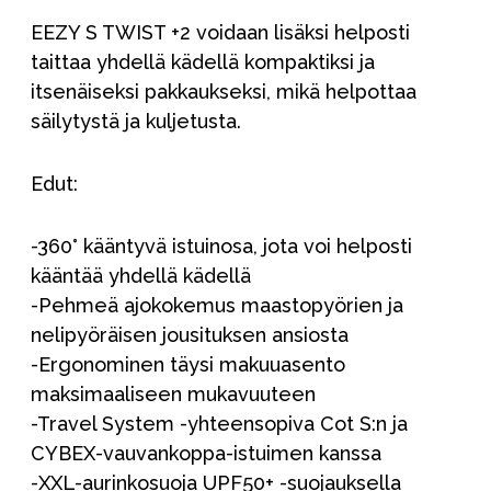
EEZY S TWIST +2 voidaan lisäksi helposti
taittaa yhdellä kädellä kompaktiksi ja
itsenäiseksi pakkaukseksi, mikä helpottaa
säilytystä ja kuljetusta.
Edut:
-360° kääntyvä istuinosa, jota voi helposti
kääntää yhdellä kädellä
-Pehmeä ajokokemus maastopyörien ja
nelipyöräisen jousituksen ansiosta
-Ergonominen täysi makuuasento
maksimaaliseen mukavuuteen
-Travel System -yhteensopiva Cot S:n ja
CYBEX-vauvankoppa-istuimen kanssa
-XXL-aurinkosuoja UPF50+ -suojauksella