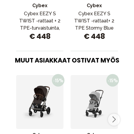
Cybex
Cybex
Cybex EEZY S
Cybex EEZY S
TWIST -rattaat + 2
TWIST -rattaat+ 2
TW
TPE-turvaistuinta,
TPE Stormy Blue
mu
€ 448
€ 448
Almond Beige
MUUT ASIAKKAAT OSTIVAT MYÖS