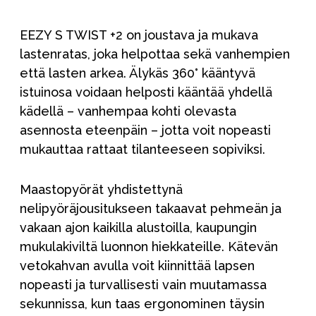
EEZY S TWIST +2 on joustava ja mukava
lastenratas, joka helpottaa sekä vanhempien
että lasten arkea. Älykäs 360° kääntyvä
istuinosa voidaan helposti kääntää yhdellä
kädellä – vanhempaa kohti olevasta
asennosta eteenpäin – jotta voit nopeasti
mukauttaa rattaat tilanteeseen sopiviksi.
Maastopyörät yhdistettynä
nelipyöräjousitukseen takaavat pehmeän ja
vakaan ajon kaikilla alustoilla, kaupungin
mukulakiviltä luonnon hiekkateille. Kätevän
vetokahvan avulla voit kiinnittää lapsen
nopeasti ja turvallisesti vain muutamassa
sekunnissa, kun taas ergonominen täysin