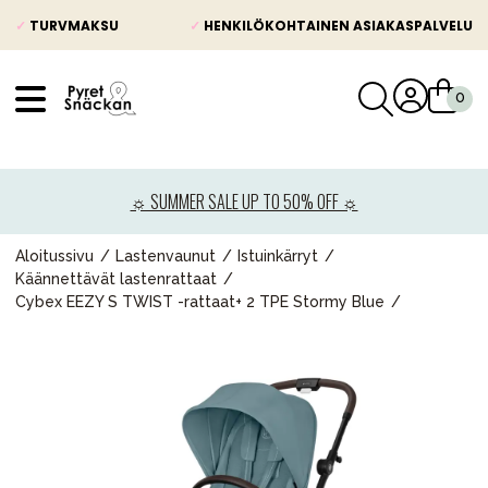
✓
TURVMAKSU
✓
HENKILÖKOHTAINEN ASIAKASPALVELU
VÅRT SORTIMENT
Uutisia
☼ SUMMER SALE UP TO 50% OFF ☼
Lastenvaunut
Lasten turvaistuimet
Aloitussivu
Lastenvaunut
Istuinkärryt
Käännettävät lastenrattaat
Vauvan paketti
Cybex EEZY S TWIST -rattaat+ 2 TPE Stormy Blue
Lapsi & vauva
Lelut ja pelit
Äiti & Isä
Huonekalut & vuodevaatteet