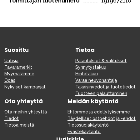
Toimittajan tuotenumero
1919672110
Suosittu
Tietoa
Uutisia
Palautukset & valitukset
Tavaramerkit
Synnytystakuu
Myymälämme
Hintatakuu
Opas
Varaa neuvonantaja
Nykyiset kampanjat
Takaisinvedot ja tuotetiedot
Tuotteen palauttaminen
Ota yhteyttä
Meidän käytäntö
Ota meihin yhteyttä
Ehtomme ja edellytyksemme
Tiedot
Täydelliset ostoehdot ja -ehdot
Tietoa meistä
Tietosuojakäytäntö
Evästekäytäntö
Uutiskirje