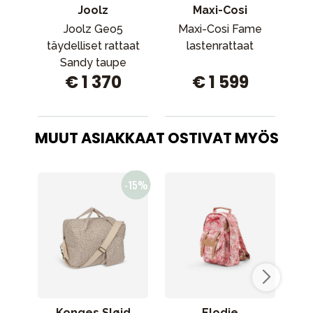
Joolz
Maxi-Cosi
Joolz Geo5
Maxi-Cosi Fame
täydelliset rattaat
lastenrattaat
la
Sandy taupe
€ 1 370
€ 1 599
MUUT ASIAKKAAT OSTIVAT MYÖS
Konges Sløjd
Elodie