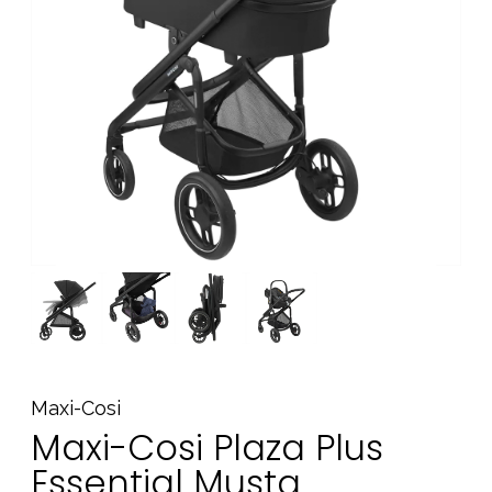
Tarvikkeet
Varaosat
Kampanjat
Lahjavinkkejä
Suosikit
Tavaramerkit
Aurinko ja uinti
Outlet
Opas
Ota meihin yhteyttä osoitteessa
Maxi-Cosi
Myymälämme
Maxi-Cosi Plaza Plus
Essential Musta