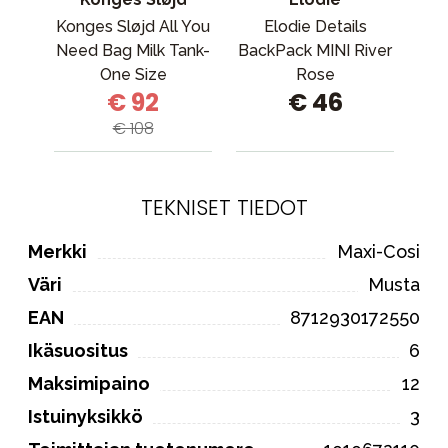
Konges Sløjd All You
Elodie Details
Need Bag Milk Tank-
BackPack MINI River
Ka
One Size
Rose
€ 92
€ 46
€ 108
TEKNISET TIEDOT
Merkki
Maxi-Cosi
Väri
Musta
EAN
8712930172550
Ikäsuositus
6
Maksimipaino
12
Istuinyksikkö
3