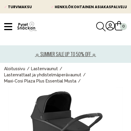
✓
TURVMAKSU
✓
HENKILÖKOHTAINEN ASIAKASPALVELU
VÅRT SORTIMENT
Uutisia
☼ SUMMER SALE UP TO 50% OFF ☼
Lastenvaunut
Lasten turvaistuimet
Aloitussivu
Lastenvaunut
Lastenrattaat ja yhdistelmäperävaunut
Vauvan paketti
Maxi-Cosi Plaza Plus Essential Musta
Lapsi & vauva
Lelut ja pelit
Äiti & Isä
Huonekalut & vuodevaatteet