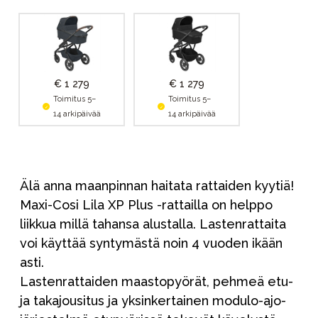
€ 1 279
€ 1 279
Toimitus 5–
Toimitus 5–
14 arkipäivää
14 arkipäivää
Älä anna maanpinnan haitata rattaiden kyytiä!
Maxi-Cosi Lila XP Plus -rattailla on helppo
liikkua millä tahansa alustalla. Lastenrattaita
voi käyttää syntymästä noin 4 vuoden ikään
asti.
Lastenrattaiden maastopyörät, pehmeä etu-
ja takajousitus ja yksinkertainen modulo-ajo-