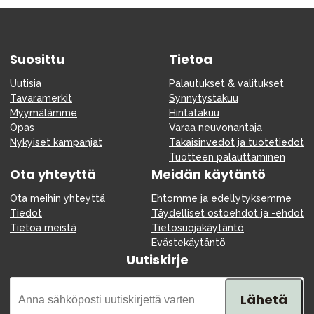
Suosittu
Tietoa
Uutisia
Palautukset & valitukset
Tavaramerkit
Synnytystakuu
Myymälämme
Hintatakuu
Opas
Varaa neuvonantaja
Nykyiset kampanjat
Takaisinvedot ja tuotetiedot
Tuotteen palauttaminen
Ota yhteyttä
Meidän käytäntö
Ota meihin yhteyttä
Ehtomme ja edellytyksemme
Tiedot
Täydelliset ostoehdot ja -ehdot
Tietoa meistä
Tietosuojakäytäntö
Evästekäytäntö
Uutiskirje
Lähetä