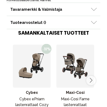
Korkeussäädettävät kahvat
Tavaramerkki & Valmistaja
Tuotearvostelut (
)
SAMANKALTAISET TUOTTEET
Cybex
Maxi-Cosi
Cybex ePriam
Maxi-Cosi Fame
lastenrattaat Cozy
lastenrattaat
tä