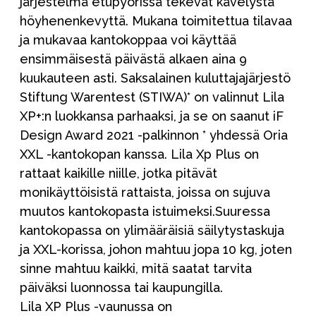
järjestelmä etupyörissä tekevät kävelystä
höyhenenkevyttä. Mukana toimitettua tilavaa
ja mukavaa kantokoppaa voi käyttää
ensimmäisestä päivästä alkaen aina 9
kuukauteen asti. Saksalainen kuluttajajärjestö
Stiftung Warentest (STIWA)* on valinnut Lila
XP+:n luokkansa parhaaksi, ja se on saanut iF
Design Award 2021 -palkinnon * yhdessä Oria
XXL -kantokopan kanssa. Lila Xp Plus on
rattaat kaikille niille, jotka pitävät
monikäyttöisistä rattaista, joissa on sujuva
muutos kantokopasta istuimeksi.Suuressa
kantokopassa on ylimääräisiä säilytystaskuja
ja XXL-korissa, johon mahtuu jopa 10 kg, joten
sinne mahtuu kaikki, mitä saatat tarvita
päiväksi luonnossa tai kaupungilla.
Lila XP Plus -vaunussa on