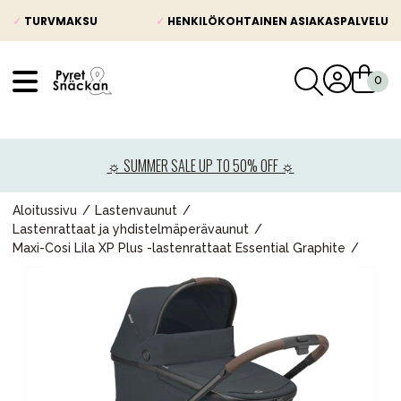
✓
TURVMAKSU
✓
HENKILÖKOHTAINEN ASIAKASPALVELU
VÅRT SORTIMENT
Uutisia
☼ SUMMER SALE UP TO 50% OFF ☼
Lastenvaunut
Lasten turvaistuimet
Aloitussivu
Lastenvaunut
Lastenrattaat ja yhdistelmäperävaunut
Vauvan paketti
Maxi-Cosi Lila XP Plus -lastenrattaat Essential Graphite
Lapsi & vauva
Lelut ja pelit
Äiti & Isä
Huonekalut & vuodevaatteet