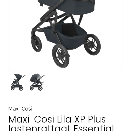
Tarvikkeet
Varaosat
Kampanjat
Lahjavinkkejä
Suosikit
Tavaramerkit
Aurinko ja uinti
Outlet
Opas
Ota meihin yhteyttä osoitteessa
Maxi-Cosi
Myymälämme
Maxi-Cosi Lila XP Plus -
lastenrattaat Essential