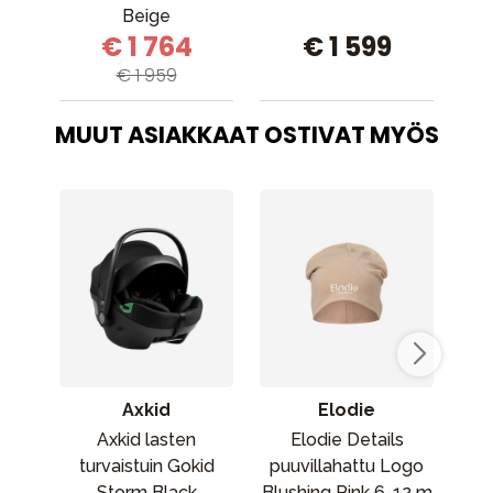
Beige
€ 1 764
€ 1 599
€ 1 959
MUUT ASIAKKAAT OSTIVAT MYÖS
Axkid
Elodie
Axkid lasten
Elodie Details
Max
turvaistuin Gokid
puuvillahattu Logo
Storm Black
Blushing Pink 6-12 m