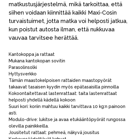
matkustusjärjestelmä, mikä tarkoittaa, että
siihen voidaan kiinnittää kaikki Maxi-Cosin
turvaistuimet, jotta matka voi helposti jatkua,
kun poistut autosta ilman, että nukkuvaa
vauvaa tarvitsee herättää.
Kantokoppa ja rattaat
Mukana kantokopan sovitin
Parasolinsolki
Hyttysverkko
Tämän maastokelpoisen rattaiden maastopyörät
takaavat tasaisen kyydin myös epätasaisilla pinnoilla
Kokoontaitettavat lastenrattaat: taita lastenrattaat
helposti yhdellä kädellä kokoon
Suuri kori: koriin mahtuu kaikki tarvittava 10 kg:n painoon
asti.
Modulo-drive: lukitse ja avaa etukääntöpyörät rungossa
olevilla painikkeilla.
Jousitetut rattaat: pehmeä, näkyvä jousitus