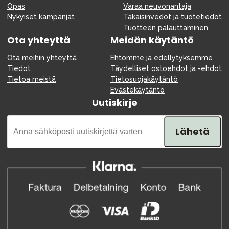
Opas
Varaa neuvonantaja
Nykyiset kampanjat
Takaisinvedot ja tuotetiedot
Tuotteen palauttaminen
Ota yhteyttä
Meidän käytäntö
Ota meihin yhteyttä
Ehtomme ja edellytyksemme
Tiedot
Täydelliset ostoehdot ja -ehdot
Tietoa meistä
Tietosuojakäytäntö
Evästekäytäntö
Uutiskirje
Lähetä