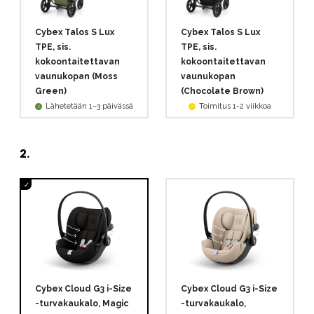
Cybex Talos S Lux
Cybex Talos S Lux
TPE, sis.
TPE, sis.
kokoontaitettavan
kokoontaitettavan
vaunukopan (Moss
vaunukopan
Green)
(Chocolate Brown)
Lähetetään 1–3 päivässä
Toimitus 1-2 viikkoa
2
.
Cybex Cloud G3 i-Size
Cybex Cloud G3 i-Size
-turvakaukalo, Magic
-turvakaukalo,