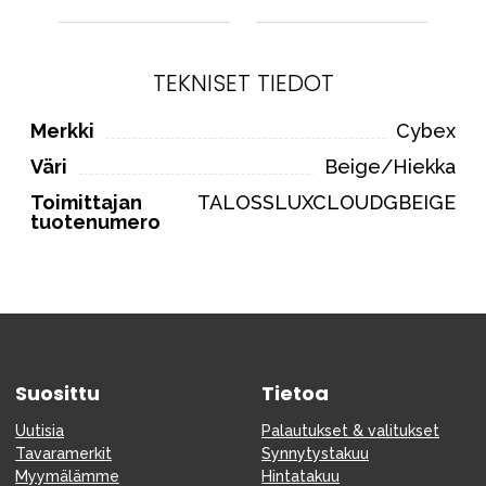
TEKNISET TIEDOT
Merkki
Cybex
Väri
Beige/Hiekka
Toimittajan
TALOSSLUXCLOUDGBEIGE
tuotenumero
Suosittu
Tietoa
Uutisia
Palautukset & valitukset
Tavaramerkit
Synnytystakuu
Myymälämme
Hintatakuu