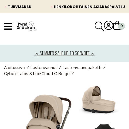
✓
TURVMAKSU
✓
HENKILÖKOHTAINEN ASIAKASPALVELU
VÅRT SORTIMENT
Uutisia
☼ SUMMER SALE UP TO 50% OFF ☼
Lastenvaunut
Lasten turvaistuimet
Aloitussivu
Lastenvaunut
Lastenvaunupaketti
Cybex Talos S Lux+Cloud G Beige
Vauvan paketti
Lapsi & vauva
Lelut ja pelit
Äiti & Isä
Huonekalut & vuodevaatteet