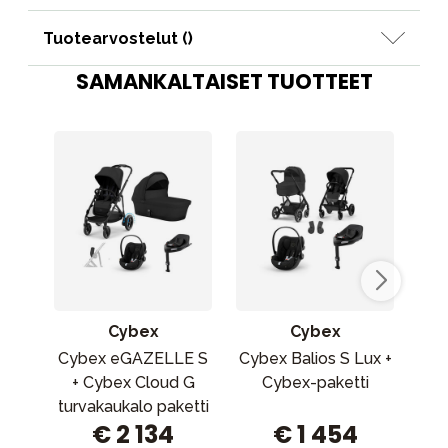
Tuotearvostelut (
)
SAMANKALTAISET TUOTTEET
Cybex
Cybex
Cybex eGAZELLE S
Cybex Balios S Lux +
Cyb
+ Cybex Cloud G
Cybex-paketti
r
turvakaukalo paketti
€ 2 134
€ 1 454