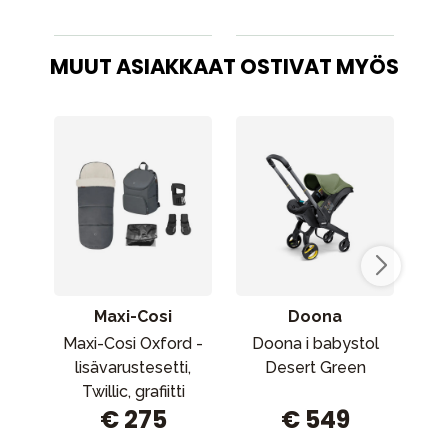
MUUT ASIAKKAAT OSTIVAT MYÖS
Maxi-Cosi
Doona
Maxi-Cosi Oxford -
Doona i babystol
lisävarustesetti,
Desert Green
t
Twillic, grafiitti
€ 275
€ 549