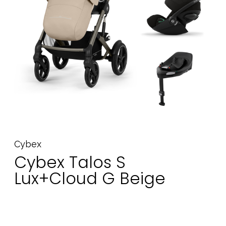
Tarvikkeet
Varaosat
Kampanjat
Lahjavinkkejä
Suosikit
Tavaramerkit
Cybex
Aurinko ja uinti
Outlet
Opas
Cybex Talos S
Ota meihin yhteyttä osoitteessa
Lux+Cloud G Beige
Myymälämme