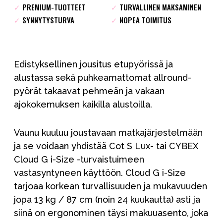
✓
PREMIUM-TUOTTEET
✓
TURVALLINEN MAKSAMINEN
✓
SYNNYTYSTURVA
✓
NOPEA TOIMITUS
Edistyksellinen jousitus etupyörissä ja
alustassa sekä puhkeamattomat allround-
pyörät takaavat pehmeän ja vakaan
ajokokemuksen kaikilla alustoilla.
Vaunu kuuluu joustavaan matkajärjestelmään
ja se voidaan yhdistää Cot S Lux- tai CYBEX
Cloud G i-Size -turvaistuimeen
vastasyntyneen käyttöön. Cloud G i-Size
tarjoaa korkean turvallisuuden ja mukavuuden
jopa 13 kg / 87 cm (noin 24 kuukautta) asti ja
siinä on ergonominen täysi makuuasento, joka