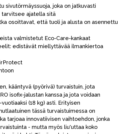
u sivutörmäyssuoja, joka on jatkuvasti
 tarvitsee ajatella sitä
otka osoittavat, että tuoli ja alusta on asennettu
leista valmistetut Eco-Care-kankaat
elit: edistävät miellyttävää ilmankiertoa
AirProtect
entoon
en, kääntyvä (pyörivä) turvaistuin, jota
Kampanjat
O isofix-jalustan kanssa ja jota voidaan
Lahjavinkkejä
uotiaaksi (18 kg) asti. Erityisen
nutlaatuinen tässä turvaistuimessa on
Suosikit
joka tarjoaa innovatiivisen vaihtoehdon, jonka
Tavaramerkit
urvaistuinta - mutta myös liu'uttaa koko