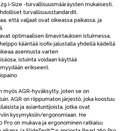
29 i-Size -turvallisuusmääräysten mukaisesti,
olliset turvallisuusstandardit.
aa, että valjaat ovat oikeassa paikassa, ja
ä.
avat optimaalisen ilmavirtauksen istuimessa.
n helppo kääntää isofix-jalustalla yhdellä kädellä
 oikeaa asennusta varten
isäosa, istuinta voidaan käyttää
(myydään erikseen).
ispaino
on myös AGR-hyväksytty, joten se on
stuin. AGR on riippumaton järjestö, joka koostuu
isista ja asiantuntijoista, jotka ovat
ttyviin kysymyksiin/ergonomiaan. He
60 Pro on mukava ja ergonominen ratkaisu
 aikana, ja SlideTech™:n ansiosta Pearl 360 Pro