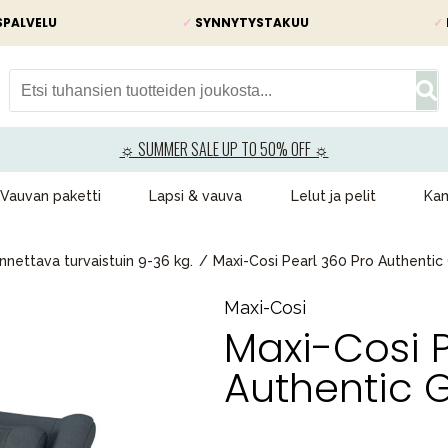
SPALVELU
✓
SYNNYTYSTAKUU
✓
☼ SUMMER SALE UP TO 50% OFF ☼
Vauvan paketti
Lapsi & vauva
Lelut ja pelit
Kam
nettava turvaistuin 9-36 kg.
Maxi-Cosi Pearl 360 Pro Authentic G
Maxi-Cosi
Maxi-Cosi P
Authentic Gr