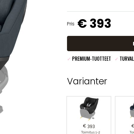
€ 393
Pris
✓
PREMIUM-TUOTTEET
✓
TURVAL
Varianter
€ 393
€
Toimitus 1-2
To