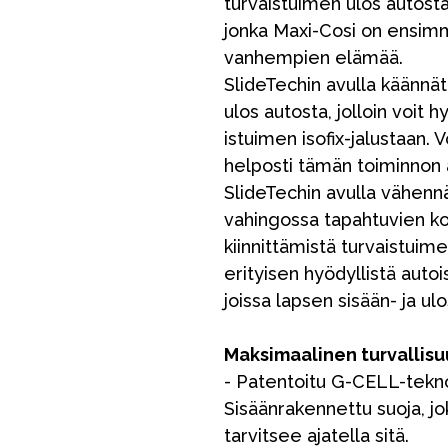
turvaistuimen ulos autosta
jonka Maxi-Cosi on ensimm
vanhempien elämää.
SlideTechin avulla käännät
ulos autosta, jolloin voit 
istuimen isofix-jalustaan. 
helposti tämän toiminnon 
SlideTechin avulla vähennä
Outlet
Opas
Ota meihin yhteyttä osoitteessa
vahingossa tapahtuvien kol
kiinnittämistä turvaistuime
erityisen hyödyllistä autoi
joissa lapsen sisään- ja ul
Maksimaalinen turvallisu
- Patentoitu G-CELL-tekn
Sisäänrakennettu suoja, jok
tarvitsee ajatella sitä.