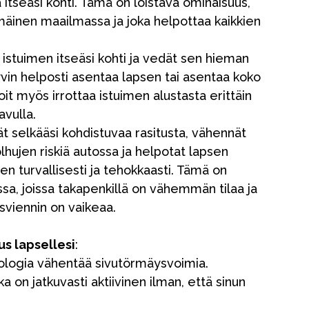
 itseäsi kohti. Tämä on loistava ominaisuus,
äinen maailmassa ja joka helpottaa kaikkien
 istuimen itseäsi kohti ja vedät sen hieman
hyvin helposti asentaa lapsen tai asentaa koko
Voit myös irrottaa istuimen alustasta erittäin
avulla.
t selkääsi kohdistuvaa rasitusta, vähennät
Myymälämme
hujen riskiä autossa ja helpotat lapsen
en turvallisesti ja tehokkaasti. Tämä on
ssa, joissa takapenkillä on vähemmän tilaa ja
osviennin on vaikeaa.
us lapsellesi
:
ologia vähentää sivutörmäysvoimia.
a on jatkuvasti aktiivinen ilman, että sinun