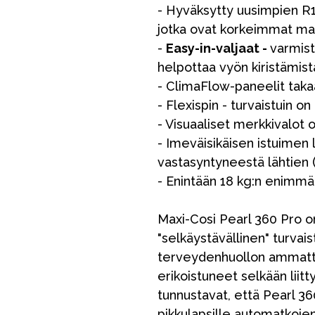
- Hyväksytty uusimpien R1
jotka ovat korkeimmat mahd
-
Easy-in-valjaat -
varmist
helpottaa vyön kiristämist
- ClimaFlow-paneelit taka
- Flexispin - turvaistuin o
- Visuaaliset merkkivalot
- Imeväisikäisen istuimen l
vastasyntyneestä lähtien 
- Enintään 18 kg:n enimmä
Maxi-Cosi Pearl 360 Pro 
"selkäystävällinen" turvai
terveydenhuollon ammattila
erikoistuneet selkään lii
tunnustavat, että Pearl 3
pikkulapsille automatkojen