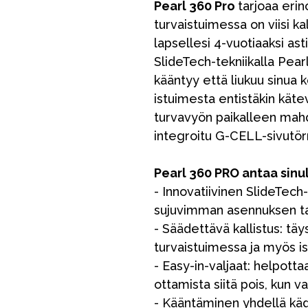
Pearl 360 Pro
tarjoaa eri
turvaistuimessa on viisi ka
lapsellesi 4-vuotiaaksi as
SlideTech-tekniikalla Pearl
kääntyy että liukuu sinua 
istuimesta entistäkin kätev
turvavyön paikalleen mahd
integroitu G-CELL-sivutör
Pearl 360 PRO antaa sinul
- Innovatiivinen SlideTech-
sujuvimman asennuksen ta
- Säädettävä kallistus: täy
turvaistuimessa ja myös iso
- Easy-in-valjaat: helpott
ottamista siitä pois, kun v
- Kääntäminen yhdellä käde