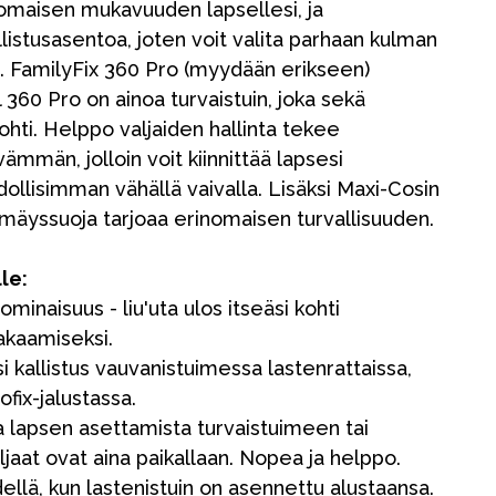
nomaisen mukavuuden lapsellesi, ja
llistusasentoa, joten voit valita parhaan kulman
ti. FamilyFix 360 Pro (myydään erikseen)
 360 Pro on ainoa turvaistuin, joka sekä
kohti. Helppo valjaiden hallinta tekee
ämmän, jolloin voit kiinnittää lapsesi
ollisimman vähällä vaivalla. Lisäksi Maxi-Cosin
mäyssuoja tarjoaa erinomaisen turvallisuuden.
le:
ominaisuus - liu'uta ulos itseäsi kohti
kaamiseksi.
si kallistus vauvanistuimessa lastenrattaissa,
fix-jalustassa.
aa lapsen asettamista turvaistuimeen tai
aljaat ovat aina paikallaan. Nopea ja helppo.
llä, kun lastenistuin on asennettu alustaansa.