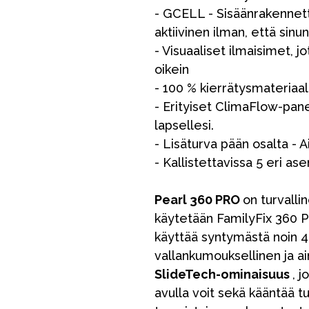
- GCELL - Sisäänrakennett
aktiivinen ilman, että sinun
- Visuaaliset ilmaisimet, j
oikein
- 100 % kierrätysmateriaa
- Erityiset ClimaFlow-pane
lapsellesi.
- Lisäturva pään osalta - 
VÅRT SORTIMENT
- Kallistettavissa 5 eri as
Pearl 360 PRO
on turvallin
Äiti & Isä
käytetään FamilyFix 360 PR
Huonekalut & vuodevaatteet
käyttää syntymästä noin 4-v
vallankumouksellinen ja ai
Tarvikkeet
SlideTech-ominaisuus
, 
Varaosat
avulla voit sekä kääntää t