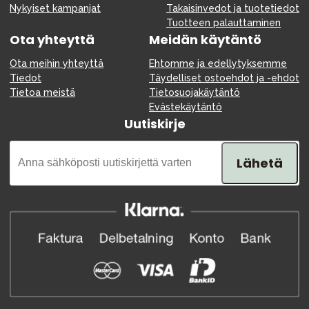
Nykyiset kampanjat
Takaisinvedot ja tuotetiedot
Tuotteen palauttaminen
Ota yhteyttä
Meidän käytäntö
Ota meihin yhteyttä
Ehtomme ja edellytyksemme
Tiedot
Täydelliset ostoehdot ja -ehdot
Tietoa meistä
Tietosuojakäytäntö
Evästekäytäntö
Uutiskirje
Lähetä