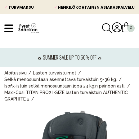
✓
TURVMAKSU
✓
HENKILÖKOHTAINEN ASIAKASPALVELU
VÅRT SORTIMENT
Uutisia
☼ SUMMER SALE UP TO 50% OFF ☼
Lastenvaunut
Lasten turvaistuimet
Aloitussivu
Lasten turvaistuimet
Selkä menosuuntaan asennettava turvaistuin 9-36 kg.
Vauvan paketti
Isofix-istuin selkä menosuuntaan jopa 23 kg:n painoon asti.
Maxi-Cosi TITAN PRO2 I-SIZE lasten turvaistuin AUTHENTIC
Lapsi & vauva
GRAPHITE 2
Lelut ja pelit
Äiti & Isä
Huonekalut & vuodevaatteet