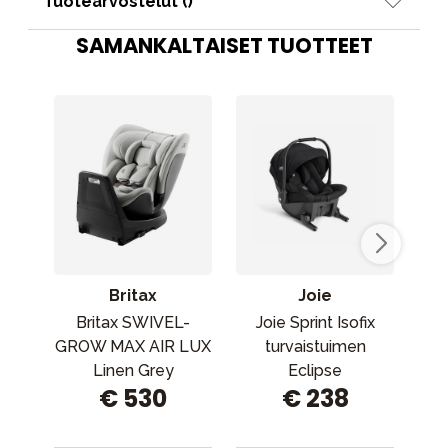
Tuotearvostelut (
)
SAMANKALTAISET TUOTTEET
Britax
Joie
Britax SWIVEL-
Joie Sprint Isofix
Jo
GROW MAX AIR LUX
turvaistuimen
tur
Linen Grey
Eclipse
€ 530
€ 238