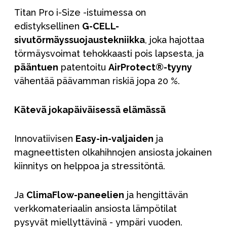
Titan Pro i-Size -istuimessa on
edistyksellinen
G-CELL-
sivutörmäyssuojaustekniikka
, joka hajottaa
törmäysvoimat tehokkaasti pois lapsesta, ja
pääntuen
patentoitu
AirProtect®-tyyny
vähentää päävamman riskiä jopa 20 %.
Kätevä jokapäiväisessä elämässä
Innovatiivisen
Easy-in-valjaiden
ja
magneettisten olkahihnojen ansiosta jokainen
kiinnitys on helppoa ja stressitöntä.
Ja
ClimaFlow-paneelien
ja hengittävän
verkkomateriaalin ansiosta lämpötilat
pysyvät miellyttävinä - ympäri vuoden.