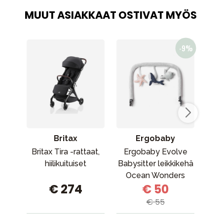
MUUT ASIAKKAAT OSTIVAT MYÖS
Britax
Ergobaby
Britax Tira -rattaat,
Ergobaby Evolve
Er
hiilikuituiset
Babysitter leikkikehä
Ocean Wonders
€ 274
€ 50
Ocean Wonders
€ 55