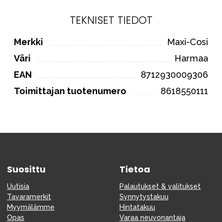
TEKNISET TIEDOT
Merkki
Maxi-Cosi
Väri
Harmaa
EAN
8712930009306
Toimittajan tuotenumero
8618550111
Suosittu
Tietoa
Uutisia
Palautukset & valitukset
Tavaramerkit
Synnytystakuu
Myymälämme
Hintatakuu
Opas
Varaa neuvonantaja