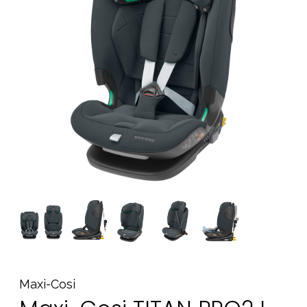
Tarvikkeet
Varaosat
Kampanjat
Lahjavinkkejä
Suosikit
Tavaramerkit
Aurinko ja uinti
Outlet
Opas
Ota meihin yhteyttä osoitteessa
Myymälämme
Maxi-Cosi