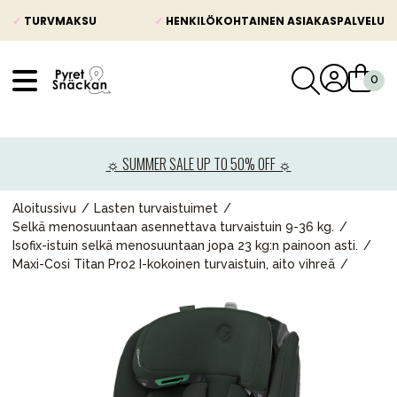
✓
TURVMAKSU
✓
HENKILÖKOHTAINEN ASIAKASPALVELU
VÅRT SORTIMENT
Uutisia
☼ SUMMER SALE UP TO 50% OFF ☼
Lastenvaunut
Lasten turvaistuimet
Aloitussivu
Lasten turvaistuimet
Selkä menosuuntaan asennettava turvaistuin 9-36 kg.
Vauvan paketti
Isofix-istuin selkä menosuuntaan jopa 23 kg:n painoon asti.
Maxi-Cosi Titan Pro2 I-kokoinen turvaistuin, aito vihreä
Lapsi & vauva
Lelut ja pelit
Äiti & Isä
Huonekalut & vuodevaatteet