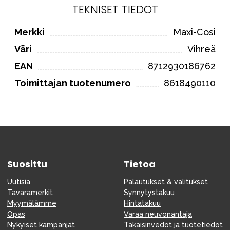
TEKNISET TIEDOT
Merkki
Maxi-Cosi
Väri
Vihreä
EAN
8712930186762
Toimittajan tuotenumero
8618490110
Suosittu
Tietoa
Uutisia
Palautukset & valitukset
Tavaramerkit
Synnytystakuu
Myymälämme
Hintatakuu
Opas
Varaa neuvonantaja
Nykyiset kampanjat
Takaisinvedot ja tuotetiedot