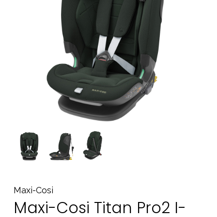
Tarvikkeet
Varaosat
Kampanjat
Lahjavinkkejä
Suosikit
Tavaramerkit
Aurinko ja uinti
Outlet
Opas
Ota meihin yhteyttä osoitteessa
Myymälämme
Maxi-Cosi
Maxi-Cosi Titan Pro2 I-