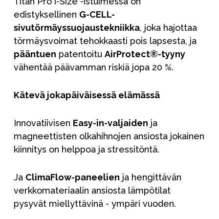
Titan Pro i-Size -istuimessa on
edistyksellinen
G-CELL-
sivutörmäyssuojaustekniikka
, joka hajottaa
törmäysvoimat tehokkaasti pois lapsesta, ja
pääntuen
patentoitu
AirProtect®-tyyny
vähentää päävamman riskiä jopa 20 %.
Kätevä jokapäiväisessä elämässä
Innovatiivisen
Easy-in-valjaiden
ja
magneettisten olkahihnojen ansiosta jokainen
kiinnitys on helppoa ja stressitöntä.
Ja
ClimaFlow-paneelien
ja hengittävän
verkkomateriaalin ansiosta lämpötilat
pysyvät miellyttävinä - ympäri vuoden.