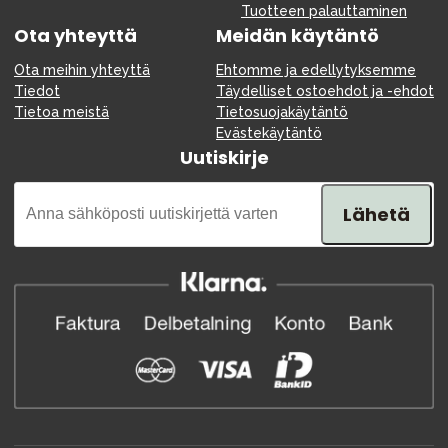
Tuotteen palauttaminen
Ota yhteyttä
Meidän käytäntö
Ota meihin yhteyttä
Ehtomme ja edellytyksemme
Tiedot
Täydelliset ostoehdot ja -ehdot
Tietoa meistä
Tietosuojakäytäntö
Evästekäytäntö
Uutiskirje
Lähetä