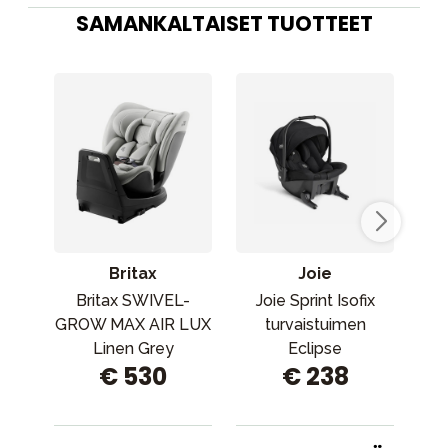
SAMANKALTAISET TUOTTEET
Britax
Joie
Britax SWIVEL-
Joie Sprint Isofix
Jo
GROW MAX AIR LUX
turvaistuimen
tur
Linen Grey
Eclipse
€ 530
€ 238