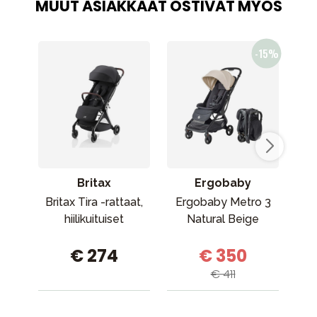
MUUT ASIAKKAAT OSTIVAT MYÖS
Britax
Ergobaby
Britax Tira -rattaat,
Ergobaby Metro 3
hiilikuituiset
Natural Beige
ING
M
€ 274
€ 350
€ 411