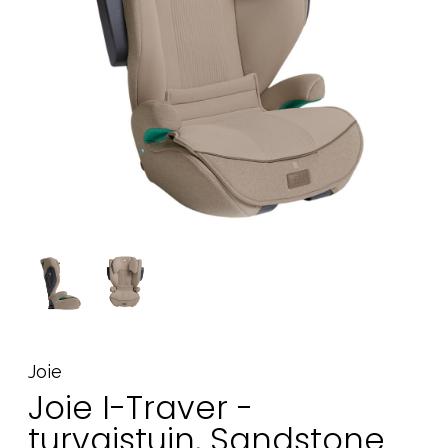
Tarvikkeet
Varaosat
Kampanjat
Lahjavinkkejä
Suosikit
Tavaramerkit
Aurinko ja uinti
Outlet
Opas
Ota meihin yhteyttä osoitteessa
Joie
Myymälämme
Joie I-Traver -
turvaistuin, Sandstone