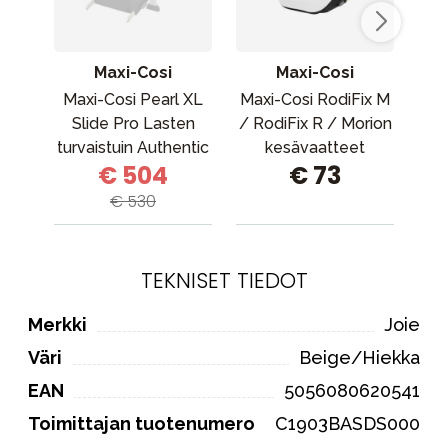
Maxi-Cosi
Maxi-Cosi
Maxi-Cosi Pearl XL
Maxi-Cosi RodiFix M
D
Slide Pro Lasten
/ RodiFix R / Morion
turvaistuin Authentic
kesävaatteet
€ 504
€ 73
Black
Luomupuuvillaa
€ 530
TEKNISET TIEDOT
Merkki
Joie
Väri
Beige/Hiekka
EAN
5056080620541
Toimittajan tuotenumero
C1903BASDS000