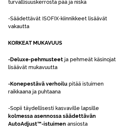
turvallisuuskerrosta pää ja niska
-Säädettävät ISOFIX-kiinnikkeet lisäävät
vakautta
KORKEAT MUKAVUUS
-Deluxe-pehmusteet
ja pehmeät käsinojat
lisäävät mukavuutta
-Konepestävä verhoilu
pitää istuimen
raikkaana ja puhtaana
-Sopii täydellisesti kasvaville lapsille
kolmessa asennossa säädettävän
AutoAdjust™-istuimen
ansiosta