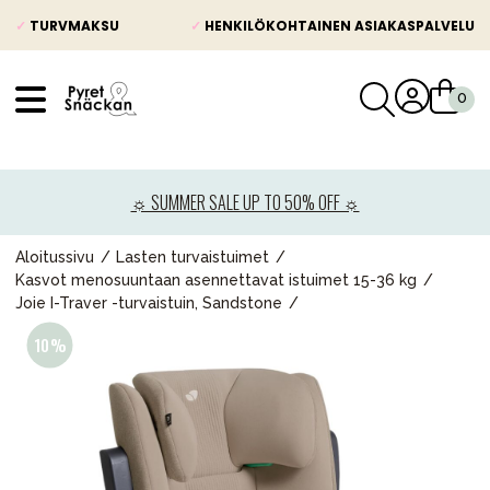
✓
TURVMAKSU
✓
HENKILÖKOHTAINEN ASIAKASPALVELU
VÅRT SORTIMENT
Uutisia
☼ SUMMER SALE UP TO 50% OFF ☼
Lastenvaunut
Lasten turvaistuimet
Aloitussivu
Lasten turvaistuimet
Kasvot menosuuntaan asennettavat istuimet 15-36 kg
Vauvan paketti
Joie I-Traver -turvaistuin, Sandstone
Lapsi & vauva
Lelut ja pelit
Äiti & Isä
Huonekalut & vuodevaatteet