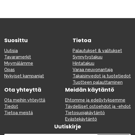
Suosittu
Tietoa
Uutisia
Palautukset & valitukset
Tavaramerkit
Synnytystakuu
Myymälämme
Hintatakuu
Opas
Varaa neuvonantaja
Nykyiset kampanjat
Takaisinvedot ja tuotetiedot
Tuotteen palauttaminen
Ota yhteyttä
Meidän käytäntö
Ota meihin yhteyttä
Ehtomme ja edellytyksemme
Tiedot
Täydelliset ostoehdot ja -ehdot
Tietoa meistä
Tietosuojakäytäntö
Evästekäytäntö
Uutiskirje