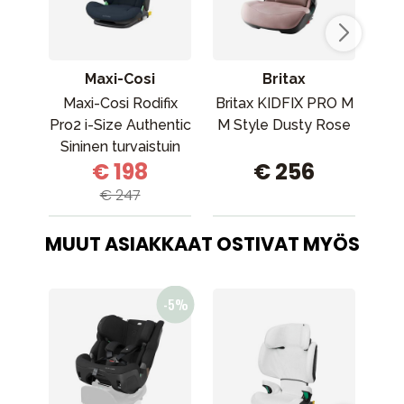
Maxi-Cosi
Britax
Maxi-Cosi Rodifix
Britax KIDFIX PRO M
A
Pro2 i-Size Authentic
M Style Dusty Rose
Sininen turvaistuin
€ 198
€ 256
Maxi-Cosi Rodifix
Pro2 i-Size Authentic
€ 247
Blue
MUUT ASIAKKAAT OSTIVAT MYÖS