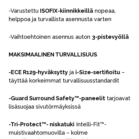
-Varustettu
ISOFIX-kiinnikkeillä
nopeaa,
helppoa ja turvallista asennusta varten
-Vaihtoehtoinen asennus auton
3-pistevyöllä
MAKSIMAALINEN TURVALLISUUS
-ECE R129-hyväksytty
ja
i-Size-sertifioitu
–
täyttää korkeimmat turvallisuusstandardit
-Guard Surround Safety™-paneelit
tarjoavat
lisäsuojaa sivutörmäyksissä
-Tri-Protect™- niskatuki
Intelli-Fit™-
muistivaahtomuovilla – kolme