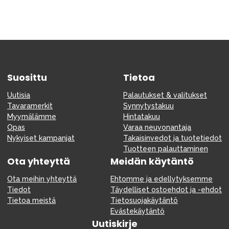
Suosittu
Tietoa
Uutisia
Palautukset & valitukset
Tavaramerkit
Synnytystakuu
Myymälämme
Hintatakuu
Opas
Varaa neuvonantaja
Nykyiset kampanjat
Takaisinvedot ja tuotetiedot
Tuotteen palauttaminen
Ota yhteyttä
Meidän käytäntö
Ota meihin yhteyttä
Ehtomme ja edellytyksemme
Tiedot
Täydelliset ostoehdot ja -ehdot
Tietoa meistä
Tietosuojakäytäntö
Evästekäytäntö
Uutiskirje