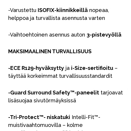
-Varustettu
ISOFIX-kiinnikkeillä
nopeaa,
helppoa ja turvallista asennusta varten
-Vaihtoehtoinen asennus auton
3-pistevyöllä
MAKSIMAALINEN TURVALLISUUS
-ECE R129-hyväksytty
ja
i-Size-sertifioitu
–
täyttää korkeimmat turvallisuusstandardit
-Guard Surround Safety™-paneelit
tarjoavat
lisäsuojaa sivutörmäyksissä
-Tri-Protect™- niskatuki
Intelli-Fit™-
muistivaahtomuovilla – kolme