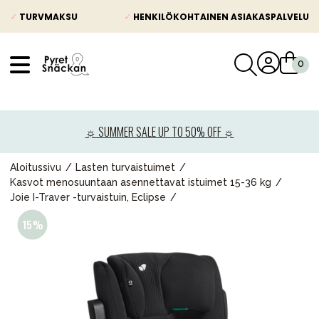
✓
TURVMAKSU
✓
HENKILÖKOHTAINEN ASIAKASPALVELU
VÅRT SORTIMENT
Uutisia
☼ SUMMER SALE UP TO 50% OFF ☼
Lastenvaunut
Lasten turvaistuimet
Aloitussivu
Lasten turvaistuimet
Kasvot menosuuntaan asennettavat istuimet 15-36 kg
Vauvan paketti
Joie I-Traver -turvaistuin, Eclipse
Lapsi & vauva
Lelut ja pelit
Äiti & Isä
Huonekalut & vuodevaatteet