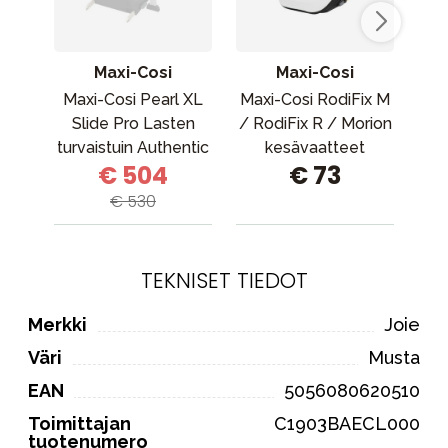
Maxi-Cosi
Maxi-Cosi
Maxi-Cosi Pearl XL
Maxi-Cosi RodiFix M
D
Slide Pro Lasten
/ RodiFix R / Morion
turvaistuin Authentic
kesävaatteet
€ 504
€ 73
Black
Luomupuuvillaa
€ 530
TEKNISET TIEDOT
Merkki
Joie
Väri
Musta
EAN
5056080620510
Toimittajan
C1903BAECL000
tuotenumero