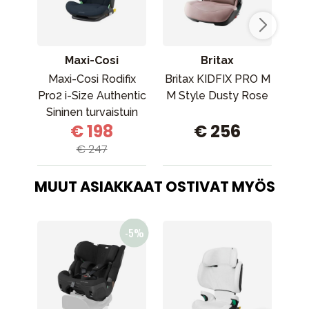
Maxi-Cosi
Britax
Maxi-Cosi Rodifix
Britax KIDFIX PRO M
A
Pro2 i-Size Authentic
M Style Dusty Rose
Sininen turvaistuin
€ 198
€ 256
Maxi-Cosi Rodifix
Pro2 i-Size Authentic
€ 247
Blue
MUUT ASIAKKAAT OSTIVAT MYÖS