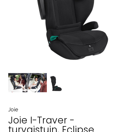
Tarvikkeet
Varaosat
Kampanjat
Lahjavinkkejä
Suosikit
Tavaramerkit
Aurinko ja uinti
Outlet
Opas
Ota meihin yhteyttä osoitteessa
Joie
Myymälämme
Joie I-Traver -
turvaistuin, Eclipse