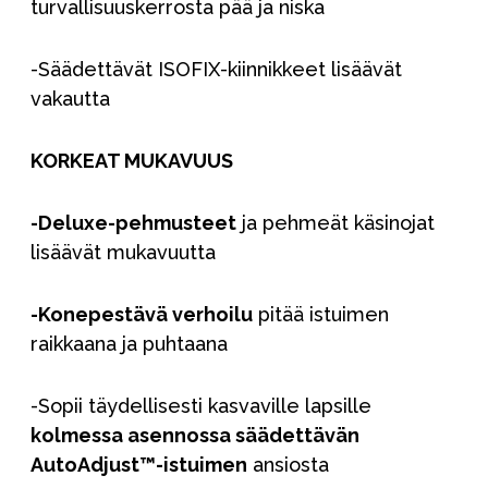
turvallisuuskerrosta pää ja niska
-Säädettävät ISOFIX-kiinnikkeet lisäävät
vakautta
KORKEAT MUKAVUUS
-Deluxe-pehmusteet
ja pehmeät käsinojat
lisäävät mukavuutta
-Konepestävä verhoilu
pitää istuimen
raikkaana ja puhtaana
-Sopii täydellisesti kasvaville lapsille
kolmessa asennossa säädettävän
AutoAdjust™-istuimen
ansiosta