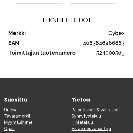
TEKNISET TIEDOT
Merkki
Cybex
EAN
4063846466863
Toimittajan tuotenumero
524000569
Suosittu
Tietoa
Uutisia
Palautukset & valitukset
Tavaramerkit
Synnytystakuu
Myymälämme
Hintatakuu
Opas
Varaa neuvonantaja