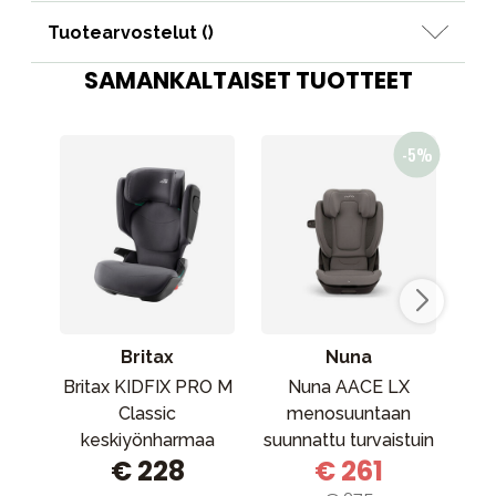
Tuotearvostelut (
)
SAMANKALTAISET TUOTTEET
Britax
Nuna
Britax KIDFIX PRO M
Nuna AACE LX
Max
Classic
menosuuntaan
keskiyönharmaa
suunnattu turvaistuin
A
€ 228
€ 261
Ukkonen