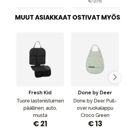
€ 275
MUUT ASIAKKAAT OSTIVAT MYÖS
Fresh Kid
Done by Deer
Tuore lastenistuimen
Done by Deer Pull-
M
päällinen, auto,
over ruokalappu
si
musta
Croco Green
€ 21
€ 13