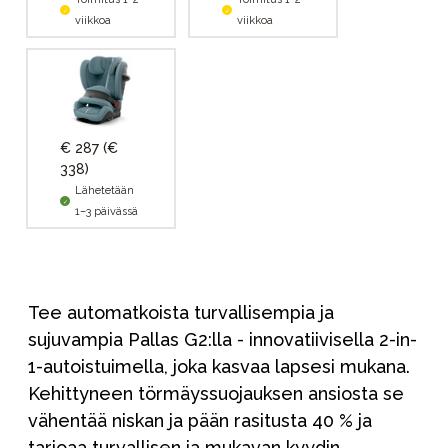
viikkoa
viikkoa
€ 287
(€
338)
Lähetetään
1–3 päivässä
Tee automatkoista turvallisempia ja
sujuvampia Pallas G2:lla - innovatiivisella 2-in-
1-autoistuimella, joka kasvaa lapsesi mukana.
Kehittyneen törmäyssuojauksen ansiosta se
vähentää niskan ja pään rasitusta 40 % ja
tarjoaa turvallisen ja mukavan kyydin