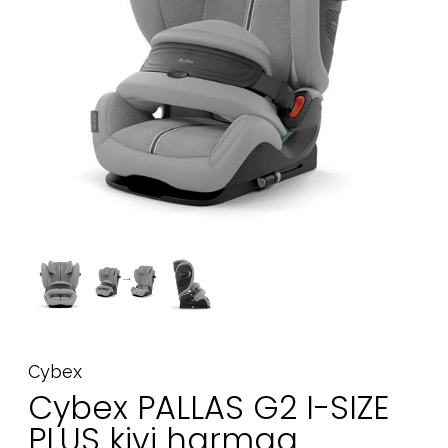
Tarvikkeet
Varaosat
Kampanjat
Lahjavinkkejä
Suosikit
Tavaramerkit
Aurinko ja uinti
Outlet
Opas
Ota meihin yhteyttä osoitteessa
Cybex
Myymälämme
Cybex PALLAS G2 I-SIZE
PLUS kivi harmaa