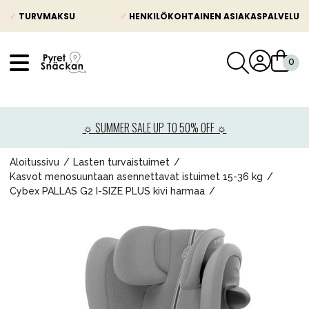
✓
TURVMAKSU
✓
HENKILÖKOHTAINEN ASIAKASPALVELU
VÅRT SORTIMENT
Uutisia
☼ SUMMER SALE UP TO 50% OFF ☼
Lastenvaunut
Lasten turvaistuimet
Aloitussivu
Lasten turvaistuimet
Kasvot menosuuntaan asennettavat istuimet 15-36 kg
Vauvan paketti
Cybex PALLAS G2 I-SIZE PLUS kivi harmaa
Lapsi & vauva
Lelut ja pelit
Äiti & Isä
Huonekalut & vuodevaatteet