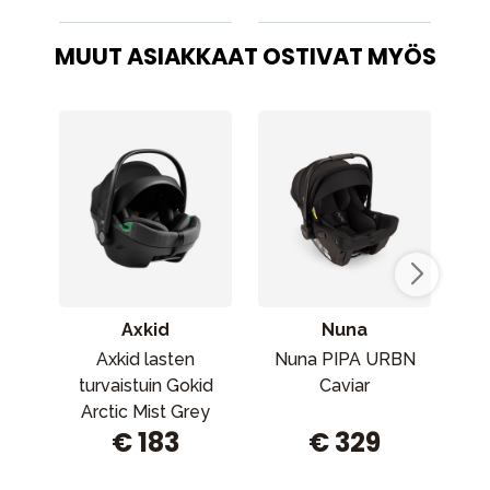
MUUT ASIAKKAAT OSTIVAT MYÖS
Axkid
Nuna
Axkid lasten
Nuna PIPA URBN
Ko
turvaistuin Gokid
Caviar
Str
Arctic Mist Grey
€ 183
€ 329