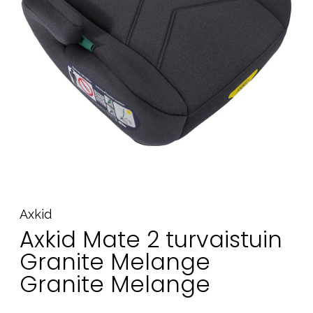
Tarvikkeet
Varaosat
Kampanjat
Lahjavinkkejä
Suosikit
Tavaramerkit
Aurinko ja uinti
Outlet
Opas
Axkid
Axkid Mate 2 turvaistuin
Ota meihin yhteyttä osoitteessa
Granite Melange
Myymälämme
Granite Melange