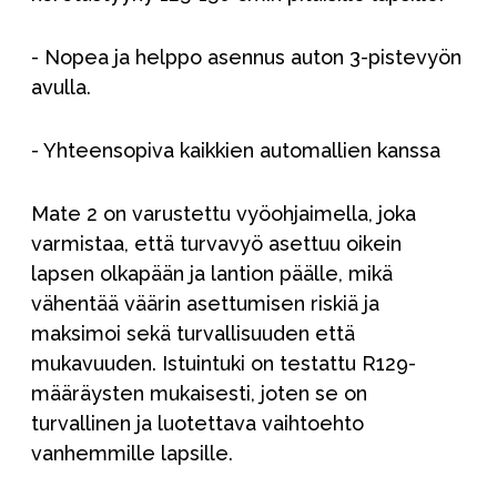
- Nopea ja helppo asennus auton 3-pistevyön
avulla.
- Yhteensopiva kaikkien automallien kanssa
Mate 2 on varustettu vyöohjaimella, joka
varmistaa, että turvavyö asettuu oikein
lapsen olkapään ja lantion päälle, mikä
vähentää väärin asettumisen riskiä ja
maksimoi sekä turvallisuuden että
mukavuuden. Istuintuki on testattu R129-
määräysten mukaisesti, joten se on
turvallinen ja luotettava vaihtoehto
vanhemmille lapsille.