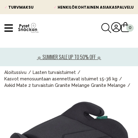
✓
TURVMAKSU
✓
HENKILÖKOHTAINEN ASIAKASPALVELU
VÅRT SORTIMENT
Uutisia
☼ SUMMER SALE UP TO 50% OFF ☼
Lastenvaunut
Lasten turvaistuimet
Aloitussivu
Lasten turvaistuimet
Kasvot menosuuntaan asennettavat istuimet 15-36 kg
Vauvan paketti
Axkid Mate 2 turvaistuin Granite Melange Granite Melange
Lapsi & vauva
Lelut ja pelit
Äiti & Isä
Huonekalut & vuodevaatteet