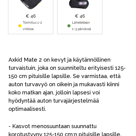
€ 46
€ 46
Toimitus 1-2
Lähetetään
viikkoa
1–3 päivässä
Axkid Mate 2 on kevyt ja käytännöllinen
turvaistuin, joka on suunniteltu erityisesti 125-
150 cm pituisille lapsille. Se varmistaa, että
auton turvavyö on oikein ja mukavasti kiinni
koko matkan ajan, jolloin lapsesi voi
hyödyntää auton turvajärjestelmää
optimaalisesti.
- Kasvot menosuuntaan suunnattu
korotustyyny 125-150 cm:n pituisille lapsille.