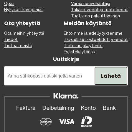
Opas
Varaa neuvonantaja
Nykyiset kampanjat
Takaisinvedot ja tuotetiedot
Tuotteen palauttaminen
Ota yhteyttä
Meidän käytäntö
Ota meihin yhteyttä
Ehtomme ja edellytyksemme
Tiedot
Täydelliset ostoehdot ja -ehdot
Tietoa meistä
Tietosuojakäytäntö
Evästekäytäntö
Uutiskirje
Lähetä