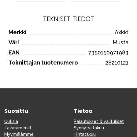
TEKNISET TIEDOT
Merkki
Axkid
Väri
Musta
EAN
7350150971983
Toimittajan tuotenumero
28210121
Suosittu
Tietoa
Uutisia
Palautukset & valitukset
Tavaramerkit
Synnytystakuu
Myymälämme
Hintatakuu