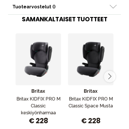
Tuotearvostelut (
)
SAMANKALTAISET TUOTTEET
Britax
Britax
Britax KIDFIX PRO M
Britax KIDFIX PRO M
A
Classic
Classic Space Musta
keskiyönharmaa
€ 228
€ 228