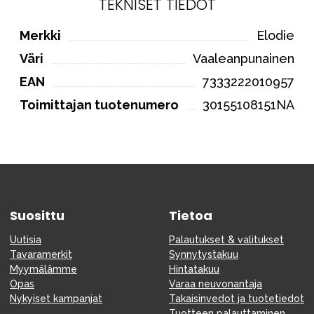
TEKNISET TIEDOT
Merkki
Elodie
Väri
Vaaleanpunainen
EAN
7333222010957
Toimittajan tuotenumero
30155108151NA
Suosittu
Tietoa
Uutisia
Palautukset & valitukset
Tavaramerkit
Synnytystakuu
Myymälämme
Hintatakuu
Opas
Varaa neuvonantaja
Nykyiset kampanjat
Takaisinvedot ja tuotetiedot
Tuotteen palauttaminen