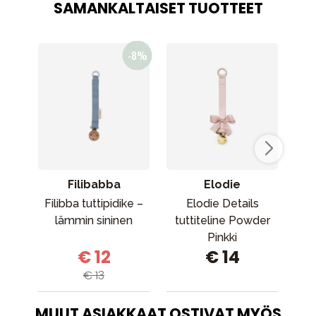
SAMANKALTAISET TUOTTEET
Filibabba
Elodie
Filibba tuttipidike –
Elodie Details
Elo
lämmin sininen
tuttiteline Powder
p
Pinkki
€ 12
€ 14
€ 13
MUUT ASIAKKAAT OSTIVAT MYÖS