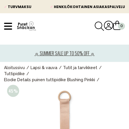
✓
TURVMAKSU
✓
HENKILÖKOHTAINEN ASIAKASPALVELU
VÅRT SORTIMENT
Uutisia
☼ SUMMER SALE UP TO 50% OFF ☼
Lastenvaunut
Lasten turvaistuimet
Aloitussivu
Lapsi & vauva
Tutit ja tarvikkeet
Tuttipidike
Vauvan paketti
Elodie Details puinen tuttipidike Blushing Pinkki
Lapsi & vauva
Lelut ja pelit
Äiti & Isä
Huonekalut & vuodevaatteet