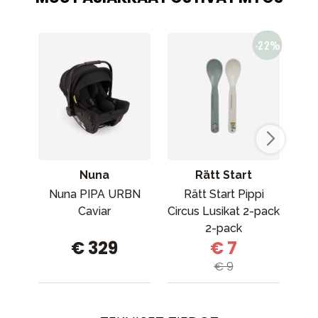
Nuna
Rätt Start
Sop
Nuna PIPA URBN
Rätt Start Pippi
So
Caviar
Circus Lusikat 2-pack
2-pack
ham
€ 329
€ 7
€ 9