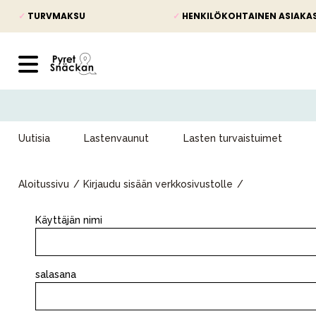
✓
TURVMAKSU
✓
HENKILÖKOHTAINEN ASIAKA
Uutisia
Lastenvaunut
Lasten turvaistuimet
Aloitussivu
Kirjaudu sisään verkkosivustolle
Käyttäjän nimi
Uutisia
salasana
Lastenvaunut
Lasten turvaistuimet