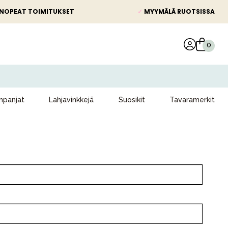
NOPEAT TOIMITUKSET
✓
MYYMÄLÄ RUOTSISSA
panjat
Lahjavinkkejä
Suosikit
Tavaramerkit
Kampanjat
Lahjavinkkejä
Suosikit