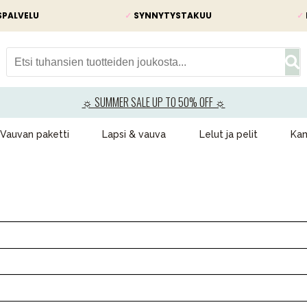
SPALVELU
✓
SYNNYTYSTAKUU
✓
☼ SUMMER SALE UP TO 50% OFF ☼
Vauvan paketti
Lapsi & vauva
Lelut ja pelit
Kam
VÅRT SORTIMENT
Äiti & Isä
Huonekalut & vuodevaatteet
Tarvikkeet