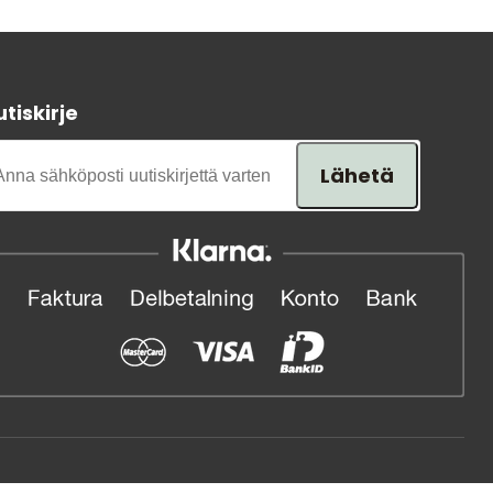
Tavaramerkit
tiskirje
Lähetä
Myymälämme