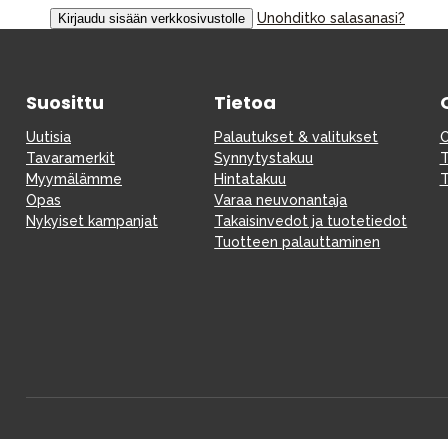
Unohditko salasanasi?
Vauvan paketti
Lapsi & vauva
Suosittu
Tietoa
Lelut ja pelit
Uutisia
Palautukset & valitukset
O
Tavaramerkit
Synnytystakuu
T
Myymälämme
Hintatakuu
T
Opas
Varaa neuvonantaja
Nykyiset kampanjat
Takaisinvedot ja tuotetiedot
Tuotteen palauttaminen
Aurinko ja uinti