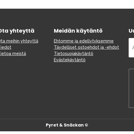
Varaosat
Ota yhteyttä
Meidän käytäntö
Uu
ta meihin yhteyttä
Ehtomme ja edellytyksemme
iedot
Täydelliset ostoehdot ja -ehdot
ietoa meistä
Tietosuojakäytäntö
Evästekäytäntö
Outlet
Opas
Ota meihin yhteyttä osoitteessa
Pyret & Snäckan ©