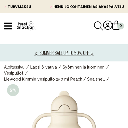
✓
TURVMAKSU
✓
HENKILÖKOHTAINEN ASIAKASPALVELU
VÅRT SORTIMENT
Uutisia
☼ SUMMER SALE UP TO 50% OFF ☼
Lastenvaunut
Lasten turvaistuimet
Aloitussivu
Lapsi & vauva
Syöminen ja juominen
Vesipullot
Vauvan paketti
Liewood Kimmie vesipullo 250 ml Peach / Sea shell
Lapsi & vauva
Lelut ja pelit
Äiti & Isä
Huonekalut & vuodevaatteet