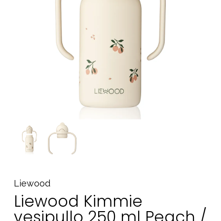
Tarvikkeet
Varaosat
Kampanjat
Lahjavinkkejä
Suosikit
Tavaramerkit
Aurinko ja uinti
Outlet
Opas
Ota meihin yhteyttä osoitteessa
Liewood
Myymälämme
Liewood Kimmie
vesipullo 250 ml Peach /