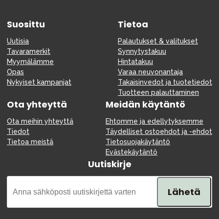
Suosittu
Tietoa
Uutisia
Palautukset & valitukset
Tavaramerkit
Synnytystakuu
Myymälämme
Hintatakuu
Opas
Varaa neuvonantaja
Nykyiset kampanjat
Takaisinvedot ja tuotetiedot
Tuotteen palauttaminen
Ota yhteyttä
Meidän käytäntö
Ota meihin yhteyttä
Ehtomme ja edellytyksemme
Tiedot
Täydelliset ostoehdot ja -ehdot
Tietoa meistä
Tietosuojakäytäntö
Evästekäytäntö
Uutiskirje
Lähetä