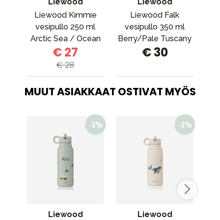
Liewood
Liewood
Liewood Kimmie
Liewood Falk
L
vesipullo 250 ml
vesipullo 350 ml
ves
Arctic Sea / Ocean
Berry/Pale Tuscany
c
€ 27
€ 30
view
€ 28
MUUT ASIAKKAAT OSTIVAT MYÖS
Liewood
Liewood