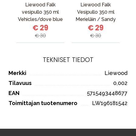
Liewood Falk
Liewood Falk
vesipullo 350 ml
Vesipullo 350 ml
K
Vehicles/dove blue
Merieläin / Sandy
€ 29
€ 29
mix
€ 30
€ 30
TEKNISET TIEDOT
Merkki
Liewood
Tilavuus
0,002
EAN
5715493448677
Toimittajan tuotenumero
LW196181542