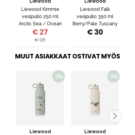
Liewood
Liewood
Liewood Kimmie
Liewood Falk
L
vesipullo 250 ml
vesipullo 350 ml
ves
Arctic Sea / Ocean
Berry/Pale Tuscany
c
€ 27
€ 30
view
€ 28
MUUT ASIAKKAAT OSTIVAT MYÖS
Liewood
Liewood