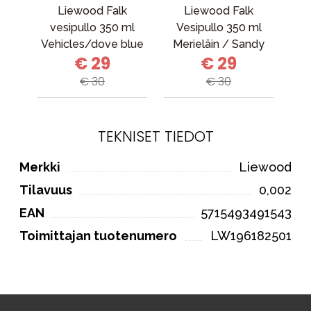
Liewood Falk
Liewood Falk
vesipullo 350 ml
Vesipullo 350 ml
k
Vehicles/dove blue
Merieläin / Sandy
€ 29
€ 29
mix
€ 30
€ 30
TEKNISET TIEDOT
Merkki
Liewood
Tilavuus
0,002
EAN
5715493491543
Toimittajan tuotenumero
LW196182501