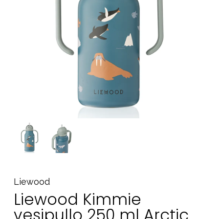
Tarvikkeet
Varaosat
Kampanjat
Lahjavinkkejä
Suosikit
Tavaramerkit
Aurinko ja uinti
Outlet
Opas
Ota meihin yhteyttä osoitteessa
Liewood
Myymälämme
Liewood Kimmie
vesipullo 250 ml Arctic