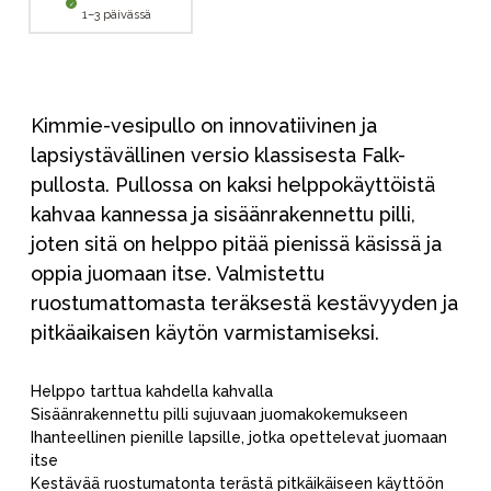
1–3 päivässä
Kimmie-vesipullo on innovatiivinen ja
lapsiystävällinen versio klassisesta Falk-
pullosta. Pullossa on kaksi helppokäyttöistä
kahvaa kannessa ja sisäänrakennettu pilli,
joten sitä on helppo pitää pienissä käsissä ja
oppia juomaan itse. Valmistettu
ruostumattomasta teräksestä kestävyyden ja
pitkäaikaisen käytön varmistamiseksi.
Helppo tarttua kahdella kahvalla
Sisäänrakennettu pilli sujuvaan juomakokemukseen
Ihanteellinen pienille lapsille, jotka opettelevat juomaan
itse
Kestävää ruostumatonta terästä pitkäikäiseen käyttöön