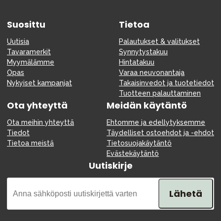
Suosittu
Tietoa
Uutisia
Palautukset & valitukset
Tavaramerkit
Synnytystakuu
Myymälämme
Hintatakuu
Opas
Varaa neuvonantaja
Nykyiset kampanjat
Takaisinvedot ja tuotetiedot
Tuotteen palauttaminen
Ota yhteyttä
Meidän käytäntö
Ota meihin yhteyttä
Ehtomme ja edellytyksemme
Tiedot
Täydelliset ostoehdot ja -ehdot
Tietoa meistä
Tietosuojakäytäntö
Evästekäytäntö
Uutiskirje
Lähetä