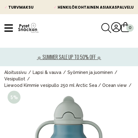
✓
TURVMAKSU
✓
HENKILÖKOHTAINEN ASIAKASPALVELU
VÅRT SORTIMENT
Uutisia
☼ SUMMER SALE UP TO 50% OFF ☼
Lastenvaunut
Lasten turvaistuimet
Aloitussivu
Lapsi & vauva
Syöminen ja juominen
Vesipullot
Vauvan paketti
Liewood Kimmie vesipullo 250 ml Arctic Sea / Ocean view
Lapsi & vauva
Lelut ja pelit
Äiti & Isä
Huonekalut & vuodevaatteet