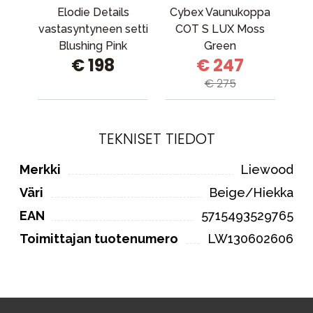
Elodie Details
Cybex Vaunukoppa
vastasyntyneen setti
COT S LUX Moss
Va
Blushing Pink
Green
€ 198
€ 247
€ 275
TEKNISET TIEDOT
Merkki
Liewood
Väri
Beige/Hiekka
EAN
5715493529765
Toimittajan tuotenumero
LW130602606