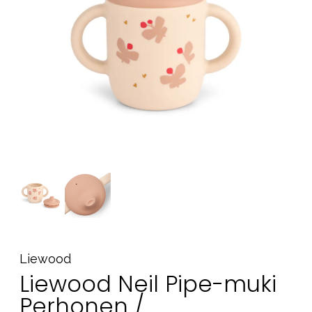
Tarvikkeet
Varaosat
Kampanjat
Lahjavinkkejä
Suosikit
Tavaramerkit
Aurinko ja uinti
Outlet
Opas
Ota meihin yhteyttä osoitteessa
Liewood
Myymälämme
Liewood Neil Pipe-muki
Perhonen /