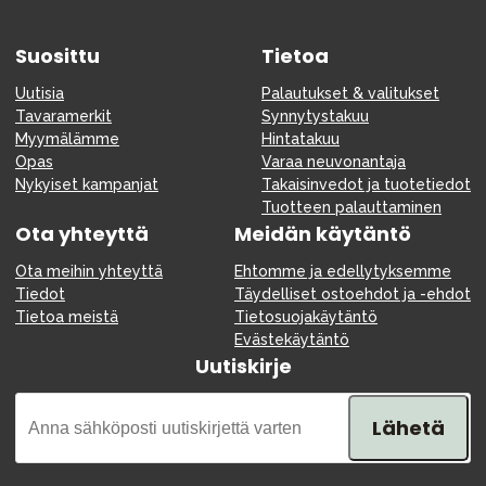
Suosittu
Tietoa
Uutisia
Palautukset & valitukset
Tavaramerkit
Synnytystakuu
Myymälämme
Hintatakuu
Opas
Varaa neuvonantaja
Nykyiset kampanjat
Takaisinvedot ja tuotetiedot
Tuotteen palauttaminen
Ota yhteyttä
Meidän käytäntö
Ota meihin yhteyttä
Ehtomme ja edellytyksemme
Tiedot
Täydelliset ostoehdot ja -ehdot
Tietoa meistä
Tietosuojakäytäntö
Evästekäytäntö
Uutiskirje
Lähetä