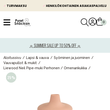
✓
TURVMAKSU
✓
HENKILÖKOHTAINEN ASIAKASPALVELU
VÅRT SORTIMENT
Uutisia
☼ SUMMER SALE UP TO 50% OFF ☼
Lastenvaunut
Lasten turvaistuimet
Aloitussivu
Lapsi & vauva
Syöminen ja juominen
Vauvapullot & mukit
Vauvan paketti
Liewood Neil Pipe-muki Perhonen / Omenankukka
Lapsi & vauva
Lelut ja pelit
Äiti & Isä
Huonekalut & vuodevaatteet