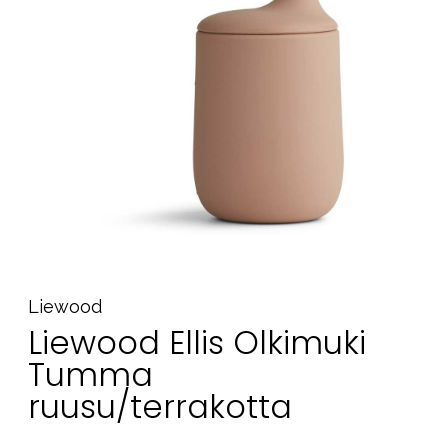
Tarvikkeet
Varaosat
Kampanjat
Lahjavinkkejä
Suosikit
Tavaramerkit
Aurinko ja uinti
Outlet
Opas
Liewood
Liewood Ellis Olkimuki
Ota meihin yhteyttä osoitteessa
Tumma
Myymälämme
ruusu/terrakotta