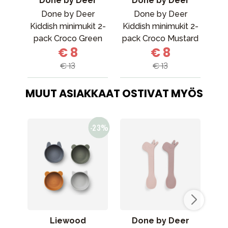
Done by Deer
Done by Deer
Done by Deer
Done by Deer
Kiddish minimukit 2-
Kiddish minimukit 2-
pack Croco Green
pack Croco Mustard
ju
€ 8
€ 8
€ 13
€ 13
MUUT ASIAKKAAT OSTIVAT MYÖS
Liewood
Done by Deer