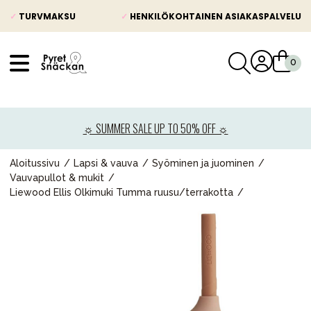
✓
TURVMAKSU
✓
HENKILÖKOHTAINEN ASIAKASPALVELU
VÅRT SORTIMENT
Uutisia
☼ SUMMER SALE UP TO 50% OFF ☼
Lastenvaunut
Lasten turvaistuimet
Aloitussivu
Lapsi & vauva
Syöminen ja juominen
Vauvapullot & mukit
Vauvan paketti
Liewood Ellis Olkimuki Tumma ruusu/terrakotta
Lapsi & vauva
Lelut ja pelit
Äiti & Isä
Huonekalut & vuodevaatteet