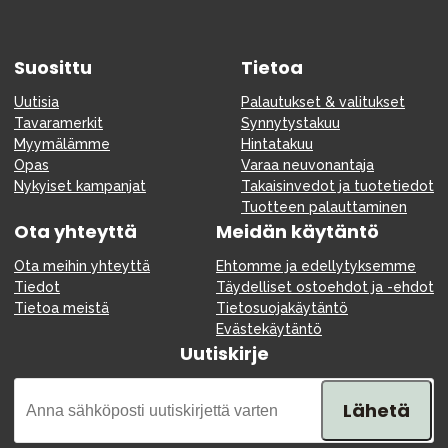
Suosittu
Tietoa
Uutisia
Palautukset & valitukset
Tavaramerkit
Synnytystakuu
Myymälämme
Hintatakuu
Opas
Varaa neuvonantaja
Nykyiset kampanjat
Takaisinvedot ja tuotetiedot
Tuotteen palauttaminen
Ota yhteyttä
Meidän käytäntö
Ota meihin yhteyttä
Ehtomme ja edellytyksemme
Tiedot
Täydelliset ostoehdot ja -ehdot
Tietoa meistä
Tietosuojakäytäntö
Evästekäytäntö
Uutiskirje
Lähetä