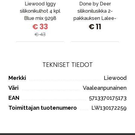
Liewood Iggy
Done by Deer
Ba
silikonikulhot 4 kpl
silikonilusikka 2-
Blue mix 9298
pakkauksen Lalee-
€ 33
€ 11
jauhetta
€ 43
TEKNISET TIEDOT
Merkki
Liewood
Väri
Vaaleanpunainen
EAN
5713370175173
Toimittajan tuotenumero
LW130172259