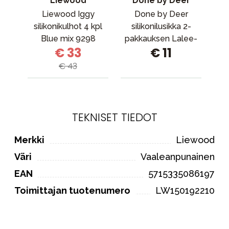
Liewood
Done by Deer
Liewood Iggy
Done by Deer
Ba
silikonikulhot 4 kpl
silikonilusikka 2-
Blue mix 9298
pakkauksen Lalee-
€ 33
€ 11
jauhetta
€ 43
TEKNISET TIEDOT
Merkki
Liewood
Väri
Vaaleanpunainen
EAN
5715335086197
Toimittajan tuotenumero
LW150192210