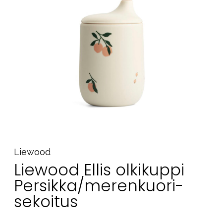
Tarvikkeet
Varaosat
Kampanjat
Lahjavinkkejä
Suosikit
Tavaramerkit
Aurinko ja uinti
Outlet
Opas
Liewood
Liewood Ellis olkikuppi
Ota meihin yhteyttä osoitteessa
Persikka/merenkuori-
Myymälämme
sekoitus