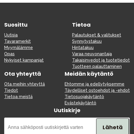
Suosittu
Tietoa
Uutisia
Palautukset & valitukset
Tavaramerkit
Synnytystakuu
Myymälämme
Hintatakuu
Opas
Varaa neuvonantaja
Nykyiset kampanjat
Takaisinvedot ja tuotetiedot
Tuotteen palauttaminen
Ota yhteyttä
Meidän käytäntö
Ota meihin yhteyttä
Ehtomme ja edellytyksemme
Tiedot
Täydelliset ostoehdot ja -ehdot
Tietoa meistä
Tietosuojakäytäntö
Evästekäytäntö
Uutiskirje
Lähetä