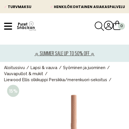
✓
TURVMAKSU
✓
HENKILÖKOHTAINEN ASIAKASPALVELU
VÅRT SORTIMENT
Uutisia
☼ SUMMER SALE UP TO 50% OFF ☼
Lastenvaunut
Lasten turvaistuimet
Aloitussivu
Lapsi & vauva
Syöminen ja juominen
Vauvapullot & mukit
Vauvan paketti
Liewood Ellis olkikuppi Persikka/merenkuori-sekoitus
Lapsi & vauva
Lelut ja pelit
Äiti & Isä
Huonekalut & vuodevaatteet